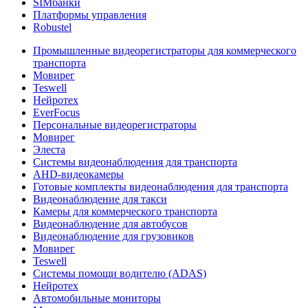
SIMбанки
Платформы управления
Robustel
Промышленные видеорегистраторы для коммерческого
транспорта
Мовирег
Teswell
Нейротех
EverFocus
Персональные видеорегистраторы
Мовирег
Элеста
Системы видеонаблюдения для транспорта
AHD-видеокамеры
Готовые комплекты видеонаблюдения для транспорта
Видеонаблюдение для такси
Камеры для коммерческого транспорта
Видеонаблюдение для автобусов
Видеонаблюдение для грузовиков
Мовирег
Teswell
Системы помощи водителю (ADAS)
Нейротех
Автомобильные мониторы