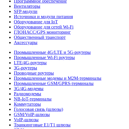
Программное обеспечение
Вентиляторы
SFP-модули
Источники и модули питания
Оборудование для IoT
Оборудование для сетей Wi-Fi
ГЛОНАСС/GPS мониторинг
Общественный транспорт
Аксессуары
Промышленные 4G/LTE и 5G-роутеры
Промышленные Wi-Fi роутеры
LTE/4G-роутеры
3G-роутеры
Проводные роутеры
Промышленные модемы и M2M-терминалы
Промышленные GSM/GPRS-терминалы
3G/4G-модемы
Радиомодемы
NB-IoT-терминалы
Коммутаторы
Голосовая связь (шлюзы)
GSM/VoIP-шлюзы
VoIP-шлюзы
Транкинговые E1/T1 шлюзы