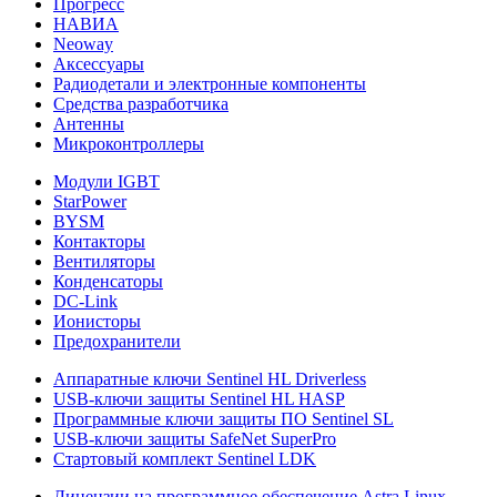
Прогресс
НАВИА
Neoway
Аксессуары
Радиодетали и электронные компоненты
Средства разработчика
Антенны
Микроконтроллеры
Модули IGBT
StarPower
BYSM
Контакторы
Вентиляторы
Конденсаторы
DC-Link
Ионисторы
Предохранители
Аппаратные ключи Sentinel HL Driverless
USB-ключи защиты Sentinel HL HASP
Программные ключи защиты ПО Sentinel SL
USB-ключи защиты SafeNet SuperPro
Стартовый комплект Sentinel LDK
Лицензии на программное обеспечение Astra Linux