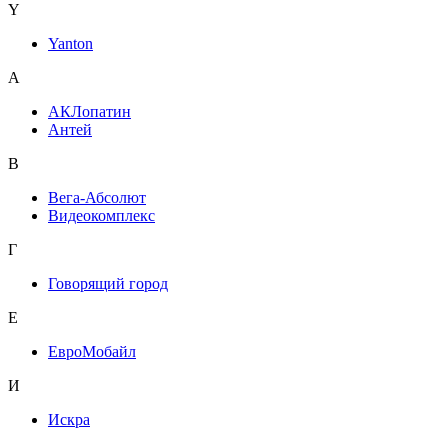
Y
Yanton
А
АКЛопатин
Антей
В
Вега-Абсолют
Видеокомплекс
Г
Говорящий город
Е
ЕвроМобайл
И
Искра