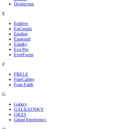
Dosinconn
E
Endrive
EnGenius
Epsilon
Espressif
Estalky
Eva Pro
EverFocus
F
FBELE
FineCables
Four-Faith
G
Galaxy
GALILEOSKY
GKZS
Glead Electronics