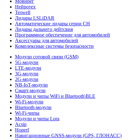
Мовирег
Нейротех
Teswell
Лидары LSLiDAR
Автоматические лидары серии CH
Лидары дальнего дейтсвия
Программное обеспечение для автомобилей
Аксессуары для автомобилей
Комплексные системы безопасности
Модули сотовой связи (GSM)
5G-модули
LTE-модули
3G-модули
2G-модули
NB-IoT-модули
Смарт-модули
Модули и чипы WiFi и Bluetooth\BLE
Wi-Fi-модули
Bluetooth-модули
Wi-Fi-чипы
Модули и чипы Lora
Acsip
Hoperf
Навигационные GNSS-модули (GPS, ГЛОНАСС)