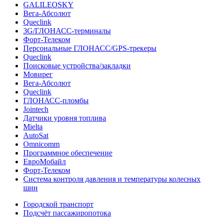
GALILEOSKY
Вега-Абсолют
Queclink
3G/ГЛОНАСС-терминалы
Форт-Телеком
Персональные ГЛОНАСС/GPS-трекеры
Queclink
Поисковые устройства/закладки
Мовирег
Вега-Абсолют
Queclink
ГЛОНАСС-пломбы
Jointech
Датчики уровня топлива
Mielta
AutoSat
Omnicomm
Программное обеспечение
ЕвроМобайл
Форт-Телеком
Система контроля давления и температуры колесных
шин
Городской транспорт
Подсчёт пассажиропотока