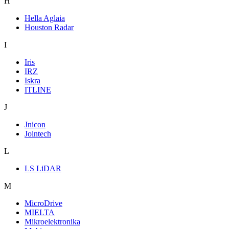
H
Hella Aglaia
Houston Radar
I
Iris
IRZ
Iskra
ITLINE
J
Jnicon
Jointech
L
LS LiDAR
M
MicroDrive
MIELTA
Mikroelektronika