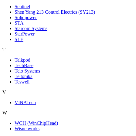
Sentinel
Shen Yang 213 Control Electrics (SY213)
Solidpower
STA
Starcom Systems
StarPower
STE
T
Talkpod
TechBase
Telo Systems
Teltonika
Teswell
V
VINATech
W
WCH (WinChipHead)
Wisnetworks