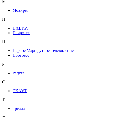
М
Мовирег
Н
НАВИА
Нейротех
П
Первое Маршрутное Телевидение
Прогресс
Р
Радуга
С
СКАУТ
Т
Триада