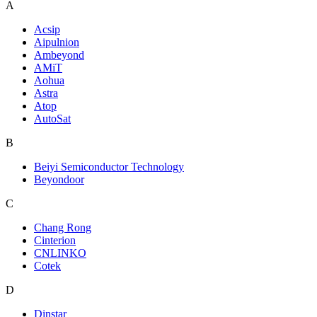
A
Acsip
Aipulnion
Ambeyond
AMiT
Aohua
Astra
Atop
AutoSat
B
Beiyi Semiconductor Technology
Beyondoor
C
Chang Rong
Cinterion
CNLINKO
Cotek
D
Dinstar