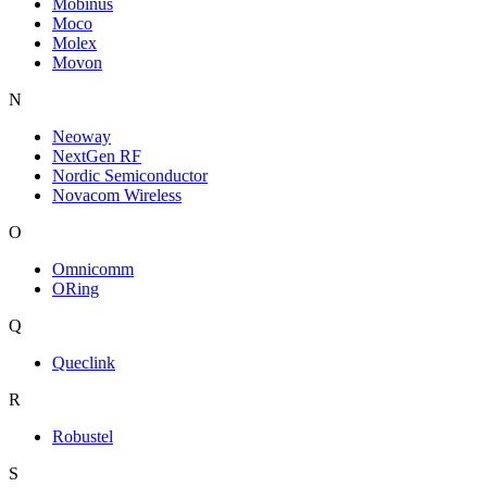
Mobinus
Moco
Molex
Movon
N
Neoway
NextGen RF
Nordic Semiconductor
Novacom Wireless
O
Omnicomm
ORing
Q
Queclink
R
Robustel
S