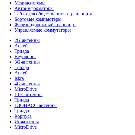
Медиасистемы
Автоинформаторы
Табло для общественного транспорта
Бортовые компьютеры
Железнодорожный транспорт
Управляемые коммутаторы
2G-антенны
Антей
Триада
Beyondoor
3G-антенны
Триада
Антей
Iskra
4G-антенны
MicroDrive
LTE-антенны
Триада
ГЛОНАСС-антенны
Триада
Корпуса
Инжекторы
MicroDrive