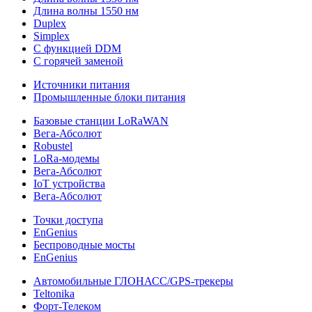
Длина волны 1550 нм
Duplex
Simplex
С функцией DDM
С горячей заменой
Источники питания
Промышленные блоки питания
Базовые станции LoRaWAN
Вега-Абсолют
Robustel
LoRa-модемы
Вега-Абсолют
IoT устройства
Вега-Абсолют
Точки доступа
EnGenius
Беспроводные мосты
EnGenius
Автомобильные ГЛОНАСС/GPS-трекеры
Teltonika
Форт-Телеком