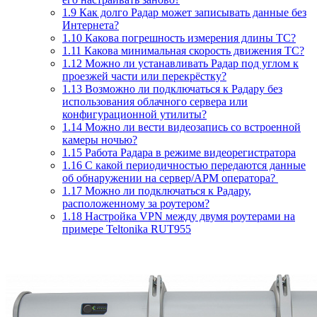
1.9 Как долго Радар может записывать данные без
Интернета?
1.10 Какова погрешность измерения длины ТС?
1.11 Какова минимальная скорость движения ТС?
1.12 Можно ли устанавливать Радар под углом к
проезжей части или перекрёстку?
1.13 Возможно ли подключаться к Радару без
использования облачного сервера или
конфигурационной утилиты?
1.14 Можно ли вести видеозапись со встроенной
камеры ночью?
1.15 Работа Радара в режиме видеорегистратора
1.16 С какой периодичностью передаются данные
об обнаружении на сервер/АРМ оператора?
1.17 Можно ли подключаться к Радару,
расположенному за роутером?
1.18 Настройка VPN между двумя роутерами на
примере Teltonika RUT955