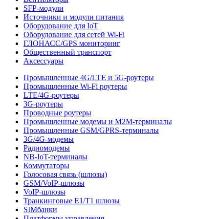
SFP-модули
Источники и модули питания
Оборудование для IoT
Оборудование для сетей Wi-Fi
ГЛОНАСС/GPS мониторинг
Общественный транспорт
Аксессуары
Промышленные 4G/LTE и 5G-роутеры
Промышленные Wi-Fi роутеры
LTE/4G-роутеры
3G-роутеры
Проводные роутеры
Промышленные модемы и M2M-терминалы
Промышленные GSM/GPRS-терминалы
3G/4G-модемы
Радиомодемы
NB-IoT-терминалы
Коммутаторы
Голосовая связь (шлюзы)
GSM/VoIP-шлюзы
VoIP-шлюзы
Транкинговые E1/T1 шлюзы
SIMбанки
Платформы управления