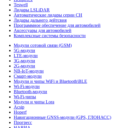
Teswell
Лидары LSLiDAR
Автоматические лидары серии CH
Лидары дальнего дейтсвия
Программное обеспечение для автомобилей
Аксессуары для автомобилей
Комплексные системы безопасности
Модули сотовой связи (GSM)
5G-модули
LTE-модули
3G-модули
2G-модули
NB-IoT-модули
Смарт-модули
Модули и чипы WiFi и Bluetooth\BLE
Wi-Fi-модули
Bluetooth-модули
Wi-Fi-чипы
Модули и чипы Lora
Acsip
Hoperf
Навигационные GNSS-модули (GPS, ГЛОНАСС)
Прогресс
НАВИА