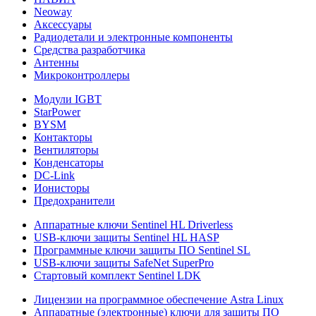
Neoway
Аксессуары
Радиодетали и электронные компоненты
Средства разработчика
Антенны
Микроконтроллеры
Модули IGBT
StarPower
BYSM
Контакторы
Вентиляторы
Конденсаторы
DC-Link
Ионисторы
Предохранители
Аппаратные ключи Sentinel HL Driverless
USB-ключи защиты Sentinel HL HASP
Программные ключи защиты ПО Sentinel SL
USB-ключи защиты SafeNet SuperPro
Стартовый комплект Sentinel LDK
Лицензии на программное обеспечение Astra Linux
Аппаратные (электронные) ключи для защиты ПО