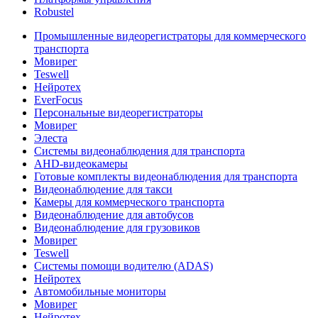
Robustel
Промышленные видеорегистраторы для коммерческого
транспорта
Мовирег
Teswell
Нейротех
EverFocus
Персональные видеорегистраторы
Мовирег
Элеста
Системы видеонаблюдения для транспорта
AHD-видеокамеры
Готовые комплекты видеонаблюдения для транспорта
Видеонаблюдение для такси
Камеры для коммерческого транспорта
Видеонаблюдение для автобусов
Видеонаблюдение для грузовиков
Мовирег
Teswell
Системы помощи водителю (ADAS)
Нейротех
Автомобильные мониторы
Мовирег
Нейротех