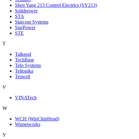
Shen Yang 213 Control Electrics (SY213)
Solidpower
STA
Starcom Systems
StarPower
STE
T
Talkpod
TechBase
Telo Systems
Teltonika
Teswell
V
VINATech
W
WCH (WinChipHead)
Wisnetworks
Y