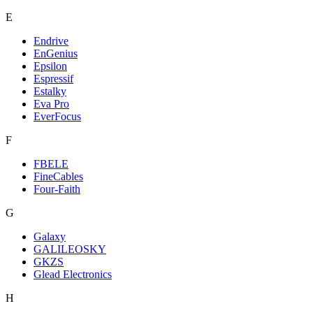
E
Endrive
EnGenius
Epsilon
Espressif
Estalky
Eva Pro
EverFocus
F
FBELE
FineCables
Four-Faith
G
Galaxy
GALILEOSKY
GKZS
Glead Electronics
H