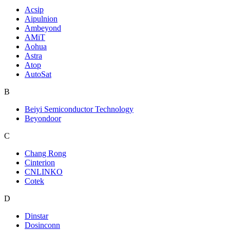
Acsip
Aipulnion
Ambeyond
AMiT
Aohua
Astra
Atop
AutoSat
B
Beiyi Semiconductor Technology
Beyondoor
C
Chang Rong
Cinterion
CNLINKO
Cotek
D
Dinstar
Dosinconn