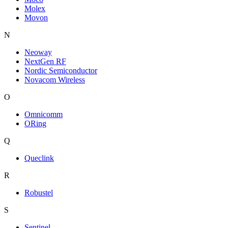
Molex
Movon
N
Neoway
NextGen RF
Nordic Semiconductor
Novacom Wireless
O
Omnicomm
ORing
Q
Queclink
R
Robustel
S
Sentinel