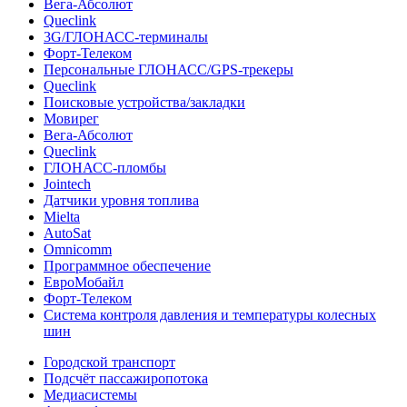
Вега-Абсолют
Queclink
3G/ГЛОНАСС-терминалы
Форт-Телеком
Персональные ГЛОНАСС/GPS-трекеры
Queclink
Поисковые устройства/закладки
Мовирег
Вега-Абсолют
Queclink
ГЛОНАСС-пломбы
Jointech
Датчики уровня топлива
Mielta
AutoSat
Omnicomm
Программное обеспечение
ЕвроМобайл
Форт-Телеком
Система контроля давления и температуры колесных
шин
Городской транспорт
Подсчёт пассажиропотока
Медиасистемы