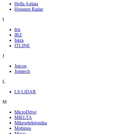
Hella Aglaia
Houston Radar
I
Iris
IRZ
Iskra
ITLINE
J
Jnicon
Jointech
L
LS LiDAR
M
MicroDrive
MIELTA
Mikroelektronika
Mobinus
Moco