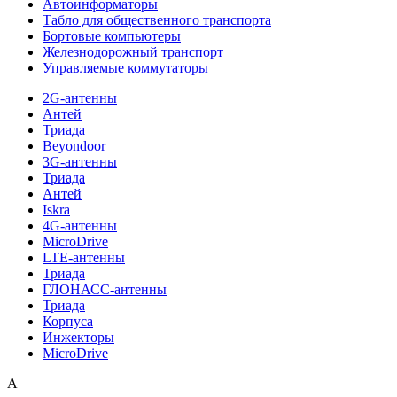
Автоинформаторы
Табло для общественного транспорта
Бортовые компьютеры
Железнодорожный транспорт
Управляемые коммутаторы
2G-антенны
Антей
Триада
Beyondoor
3G-антенны
Триада
Антей
Iskra
4G-антенны
MicroDrive
LTE-антенны
Триада
ГЛОНАСС-антенны
Триада
Корпуса
Инжекторы
MicroDrive
A