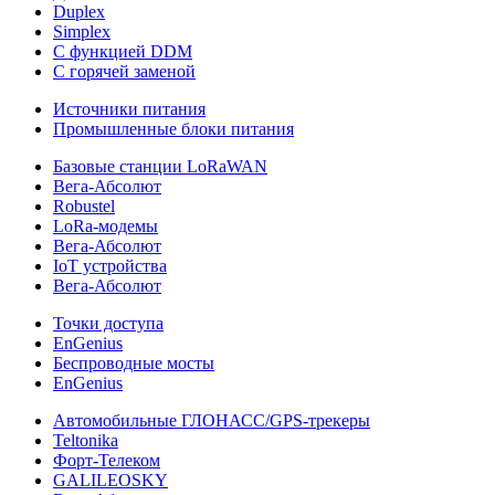
Duplex
Simplex
С функцией DDM
С горячей заменой
Источники питания
Промышленные блоки питания
Базовые станции LoRaWAN
Вега-Абсолют
Robustel
LoRa-модемы
Вега-Абсолют
IoT устройства
Вега-Абсолют
Точки доступа
EnGenius
Беспроводные мосты
EnGenius
Автомобильные ГЛОНАСС/GPS-трекеры
Teltonika
Форт-Телеком
GALILEOSKY