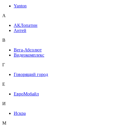
Yanton
А
АКЛопатин
Антей
В
Вега-Абсолют
Видеокомплекс
Г
Говорящий город
Е
ЕвроМобайл
И
Искра
М