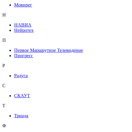
Мовирег
Н
НАВИА
Нейротех
П
Первое Маршрутное Телевидение
Прогресс
Р
Радуга
С
СКАУТ
Т
Триада
Ф