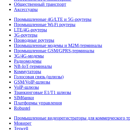
Общественный транспорт
Аксессуары
Промышленные 4G/LTE и 5G-роутеры
Промышленные Wi-Fi роутеры
LTE/4G-роутеры
3G-роутеры
Проводные роутеры
Промышленные модемы и M2M-терминалы
Промышленные GSM/GPRS-терминалы
3G/4G-модемы
Радиомодемы
NB-IoT-терминалы
Коммутаторы
Голосовая связь (шлюзы)
GSM/VoIP-шлюзы
VoIP-шлюзы
Транкинговые E1/T1 шлюзы
SIMбанки
Платформы управления
Robustel
Промышленные видеорегистраторы для коммерческого т
Мовирег
Teswell