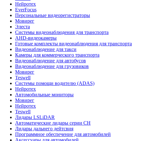
Нейротех
EverFocus
Персональные видеорегистраторы
Мовирег
Элеста
Системы видеонаблюдения для транспорта
AHD-видеокамеры
Готовые комплекты видеонаблюдения для транспорта
Видеонаблюдение для такси
Камеры для коммерческого транспорта
Видеонаблюдение для автобусов
Видеонаблюдение для грузовиков
Мовирег
Teswell
Системы помощи водителю (ADAS)
Нейротех
Автомобильные мониторы
Мовирег
Нейротех
Teswell
Лидары LSLiDAR
Автоматические лидары серии CH
Лидары дальнего дейтсвия
Программное обеспечение для автомобилей
Аксессуары для автомобилей