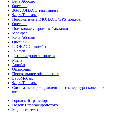
Вега-Абсолют
Queclink
3G/ГЛОНАСС-терминалы
Форт-Телеком
Персональные ГЛОНАСС/GPS-трекеры
Queclink
Поисковые устройства/закладки
Мовирег
Вега-Абсолют
Queclink
ГЛОНАСС-пломбы
Jointech
Датчики уровня топлива
Mielta
AutoSat
Omnicomm
Программное обеспечение
ЕвроМобайл
Форт-Телеком
Система контроля давления и температуры колесных
шин
Городской транспорт
Подсчёт пассажиропотока
Медиасистемы