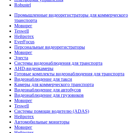
Robustel
Промышленные видеорегистраторы для коммерческого
транспорта
Мовирег
Teswell
Нейротех
EverFocus
Персональные видеорегистраторы
Мовирег
Элеста
Системы видеонаблюдения для транспорта
AHD-видеокамеры
Готовые комплекты видеонаблюдения для транспорта
Видеонаблюдение для такси
Камеры для коммерческого транспорта
Видеонаблюдение для автобусов
Видеонаблюдение для грузовиков
Мовирег
Teswell
Системы помощи водителю (ADAS)
Нейротех
Автомобильные мониторы
Мовирег
Нейротех