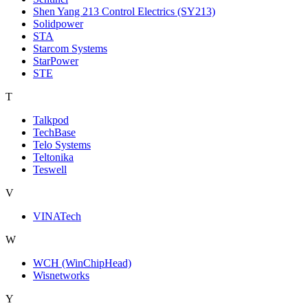
Shen Yang 213 Control Electrics (SY213)
Solidpower
STA
Starcom Systems
StarPower
STE
T
Talkpod
TechBase
Telo Systems
Teltonika
Teswell
V
VINATech
W
WCH (WinChipHead)
Wisnetworks
Y