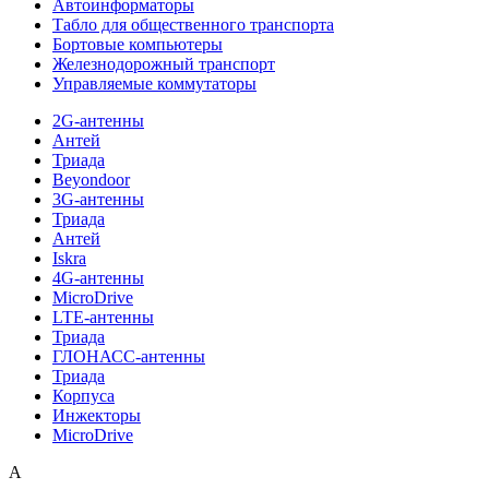
Автоинформаторы
Табло для общественного транспорта
Бортовые компьютеры
Железнодорожный транспорт
Управляемые коммутаторы
2G-антенны
Антей
Триада
Beyondoor
3G-антенны
Триада
Антей
Iskra
4G-антенны
MicroDrive
LTE-антенны
Триада
ГЛОНАСС-антенны
Триада
Корпуса
Инжекторы
MicroDrive
A