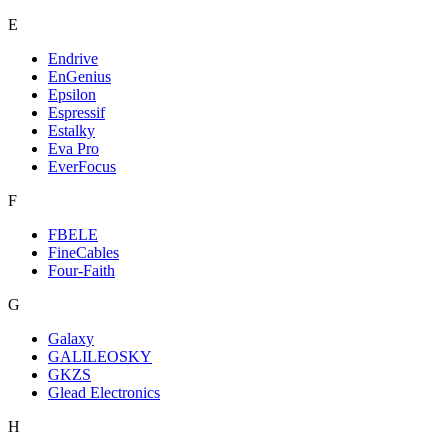
E
Endrive
EnGenius
Epsilon
Espressif
Estalky
Eva Pro
EverFocus
F
FBELE
FineCables
Four-Faith
G
Galaxy
GALILEOSKY
GKZS
Glead Electronics
H