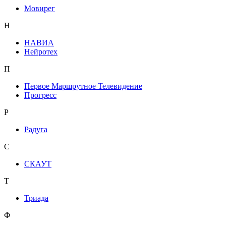
Мовирег
Н
НАВИА
Нейротех
П
Первое Маршрутное Телевидение
Прогресс
Р
Радуга
С
СКАУТ
Т
Триада
Ф