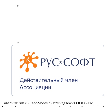
Товарный знак «ЕвроМобайл» принадлежит ООО «ЕМ