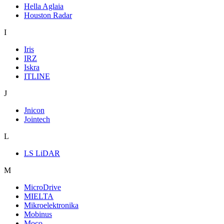
Hella Aglaia
Houston Radar
I
Iris
IRZ
Iskra
ITLINE
J
Jnicon
Jointech
L
LS LiDAR
M
MicroDrive
MIELTA
Mikroelektronika
Mobinus
Moco