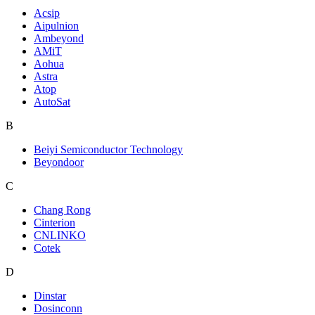
Acsip
Aipulnion
Ambeyond
AMiT
Aohua
Astra
Atop
AutoSat
B
Beiyi Semiconductor Technology
Beyondoor
C
Chang Rong
Cinterion
CNLINKO
Cotek
D
Dinstar
Dosinconn