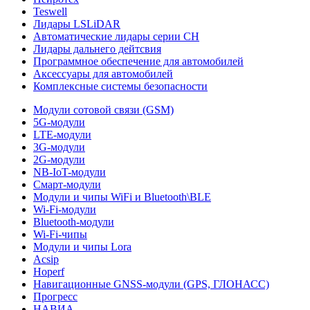
Teswell
Лидары LSLiDAR
Автоматические лидары серии CH
Лидары дальнего дейтсвия
Программное обеспечение для автомобилей
Аксессуары для автомобилей
Комплексные системы безопасности
Модули сотовой связи (GSM)
5G-модули
LTE-модули
3G-модули
2G-модули
NB-IoT-модули
Смарт-модули
Модули и чипы WiFi и Bluetooth\BLE
Wi-Fi-модули
Bluetooth-модули
Wi-Fi-чипы
Модули и чипы Lora
Acsip
Hoperf
Навигационные GNSS-модули (GPS, ГЛОНАСС)
Прогресс
НАВИА