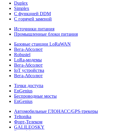
Duplex
Simplex
С функцией DDM
С горячей заменой
Источники питания
Промышленные блоки питания
Базовые станции LoRaWAN
Вега-Абсолют
Robustel
LoRa-модемы
Вега-Абсолют
IoT устройства
Вега-Абсолют
Точки доступа
EnGenius
Беспроводные мосты
EnGenius
Автомобильные ГЛОНАСС/GPS-трекеры
Teltonika
Форт-Телеком
GALILEOSKY