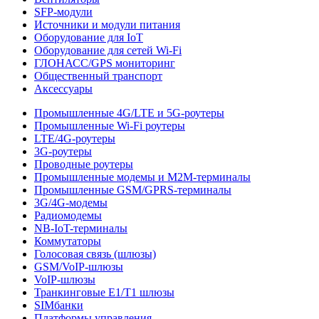
SFP-модули
Источники и модули питания
Оборудование для IoT
Оборудование для сетей Wi-Fi
ГЛОНАСС/GPS мониторинг
Общественный транспорт
Аксессуары
Промышленные 4G/LTE и 5G-роутеры
Промышленные Wi-Fi роутеры
LTE/4G-роутеры
3G-роутеры
Проводные роутеры
Промышленные модемы и M2M-терминалы
Промышленные GSM/GPRS-терминалы
3G/4G-модемы
Радиомодемы
NB-IoT-терминалы
Коммутаторы
Голосовая связь (шлюзы)
GSM/VoIP-шлюзы
VoIP-шлюзы
Транкинговые E1/T1 шлюзы
SIMбанки
Платформы управления