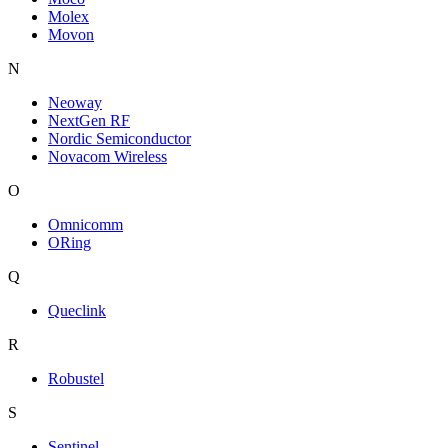
Molex
Movon
N
Neoway
NextGen RF
Nordic Semiconductor
Novacom Wireless
O
Omnicomm
ORing
Q
Queclink
R
Robustel
S
Sentinel