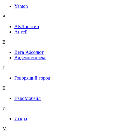
Yanton
А
АКЛопатин
Антей
В
Вега-Абсолют
Видеокомплекс
Г
Говорящий город
Е
ЕвроМобайл
И
Искра
М