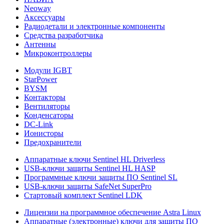
Neoway
Аксессуары
Радиодетали и электронные компоненты
Средства разработчика
Антенны
Микроконтроллеры
Модули IGBT
StarPower
BYSM
Контакторы
Вентиляторы
Конденсаторы
DC-Link
Ионисторы
Предохранители
Аппаратные ключи Sentinel HL Driverless
USB-ключи защиты Sentinel HL HASP
Программные ключи защиты ПО Sentinel SL
USB-ключи защиты SafeNet SuperPro
Стартовый комплект Sentinel LDK
Лицензии на программное обеспечение Astra Linux
Аппаратные (электронные) ключи для защиты ПО