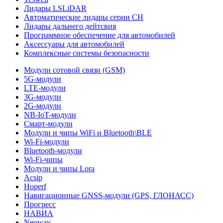
Лидары LSLiDAR
Автоматические лидары серии CH
Лидары дальнего дейтсвия
Программное обеспечение для автомобилей
Аксессуары для автомобилей
Комплексные системы безопасности
Модули сотовой связи (GSM)
5G-модули
LTE-модули
3G-модули
2G-модули
NB-IoT-модули
Смарт-модули
Модули и чипы WiFi и Bluetooth\BLE
Wi-Fi-модули
Bluetooth-модули
Wi-Fi-чипы
Модули и чипы Lora
Acsip
Hoperf
Навигационные GNSS-модули (GPS, ГЛОНАСС)
Прогресс
НАВИА
Neoway