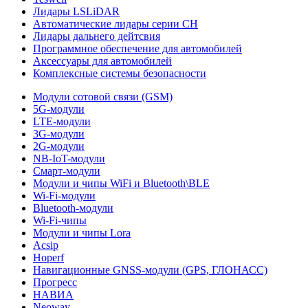
Лидары LSLiDAR
Автоматические лидары серии CH
Лидары дальнего дейтсвия
Программное обеспечение для автомобилей
Аксессуары для автомобилей
Комплексные системы безопасности
Модули сотовой связи (GSM)
5G-модули
LTE-модули
3G-модули
2G-модули
NB-IoT-модули
Смарт-модули
Модули и чипы WiFi и Bluetooth\BLE
Wi-Fi-модули
Bluetooth-модули
Wi-Fi-чипы
Модули и чипы Lora
Acsip
Hoperf
Навигационные GNSS-модули (GPS, ГЛОНАСС)
Прогресс
НАВИА
Neoway