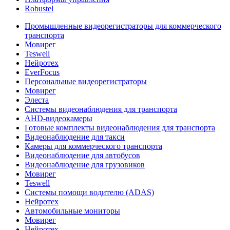
Robustel
Промышленные видеорегистраторы для коммерческого
транспорта
Мовирег
Teswell
Нейротех
EverFocus
Персональные видеорегистраторы
Мовирег
Элеста
Системы видеонаблюдения для транспорта
AHD-видеокамеры
Готовые комплекты видеонаблюдения для транспорта
Видеонаблюдение для такси
Камеры для коммерческого транспорта
Видеонаблюдение для автобусов
Видеонаблюдение для грузовиков
Мовирег
Teswell
Системы помощи водителю (ADAS)
Нейротех
Автомобильные мониторы
Мовирег
Нейротех