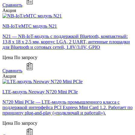
Сравнить
Акция
NB-IoT/eMTC модуль N21
N21 — NB-IoT-модуль с поддержкой Bluetooth, компактный:
13,8 x 18 x 2,5 мм, корпус LGA, 2 UART, антенные площадки
для Bluetooth и сотовых сетей, 1.8V/3.0V, GPIO
Цена
По запросу
Сравнить
Акция
LTE-модуль Neoway N720 Mini PCIe
N720 Mini PCIe — LTE-модуль промышленного класса с
поддержкой интерфейса PCI Express Mini Card 1.2. Работает по
принципу plug-and-play («подключай и работай»).
Цена
По запросу