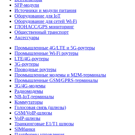
SFP-модули
Источники и модули питания
Оборудование для IoT
Оборудование для сетей Wi-Fi
ГЛОНАСС/GPS мониторинг
Общественный транспорт
Аксессуары
Промышленные 4G/LTE и 5G-роутеры
Промышленные Wi-Fi роутеры
LTE/4G-роутеры
3G-роутеры
Проводные роутеры
Промышленные модемы и M2M-терминалы
Промышленные GSM/GPRS-терминалы
3G/4G-модемы
Радиомодемы
NB-IoT-терминалы
Коммутаторы
Голосовая связь (шлюзы)
GSM/VoIP-шлюзы
VoIP-шлюзы
Транкинговые E1/T1 шлюзы
SIMбанки
Платформы управления