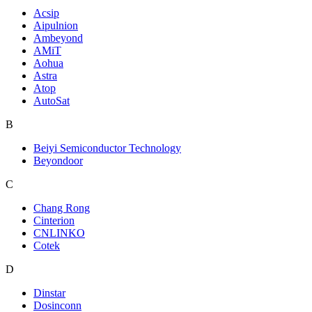
Acsip
Aipulnion
Ambeyond
AMiT
Aohua
Astra
Atop
AutoSat
B
Beiyi Semiconductor Technology
Beyondoor
C
Chang Rong
Cinterion
CNLINKO
Cotek
D
Dinstar
Dosinconn