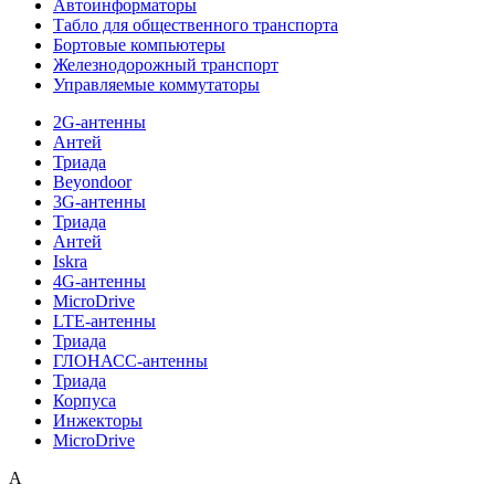
Автоинформаторы
Табло для общественного транспорта
Бортовые компьютеры
Железнодорожный транспорт
Управляемые коммутаторы
2G-антенны
Антей
Триада
Beyondoor
3G-антенны
Триада
Антей
Iskra
4G-антенны
MicroDrive
LTE-антенны
Триада
ГЛОНАСС-антенны
Триада
Корпуса
Инжекторы
MicroDrive
A