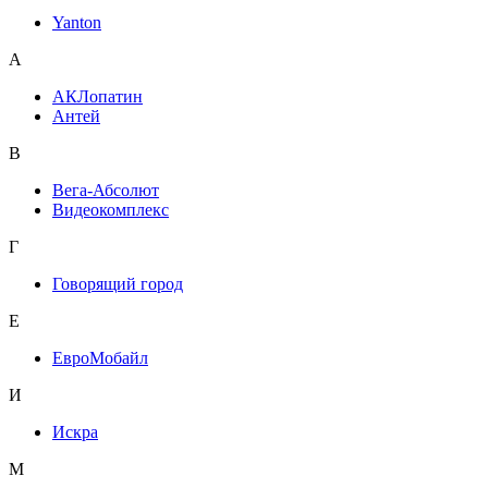
Yanton
А
АКЛопатин
Антей
В
Вега-Абсолют
Видеокомплекс
Г
Говорящий город
Е
ЕвроМобайл
И
Искра
М