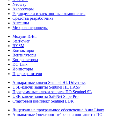
Neoway
Аксессуары
Радиодетали и электронные компоненты
Средства разработчика
Антенны
Микроконтроллеры
Модули IGBT
StarPower
BYSM
Контакторы
Вентиляторы
Конденсаторы
DC-Link
Ионисторы
Предохранители
Аппаратные ключи Sentinel HL Driverless
USB-ключи защиты Sentinel HL HASP
Программные ключи защиты ПО Sentinel SL
USB-ключи защиты SafeNet SuperPro
Стартовый комплект Sentinel LDK
Лицензии на программное обеспечение Astra Linux
Аппаратные (электронные) ключи для защиты ПО