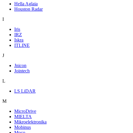
Hella Aglaia
Houston Radar
I
Iris
IRZ
Iskra
ITLINE
J
Jnicon
Jointech
L
LS LiDAR
M
MicroDrive
MIELTA
Mikroelektronika
Mobinus
Moco