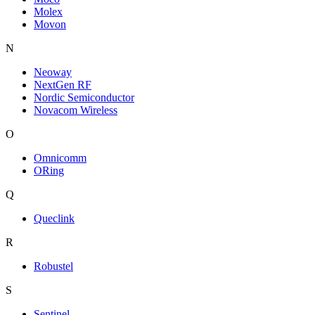
Molex
Movon
N
Neoway
NextGen RF
Nordic Semiconductor
Novacom Wireless
O
Omnicomm
ORing
Q
Queclink
R
Robustel
S
Sentinel