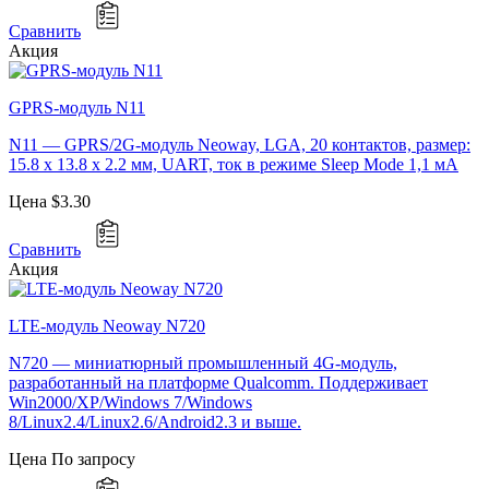
Сравнить
Акция
GPRS-модуль N11
N11 — GPRS/2G-модуль Neoway, LGA, 20 контактов, размер:
15.8 х 13.8 x 2.2 мм, UART, ток в режиме Sleep Mode 1,1 мА
Цена
$3.30
Сравнить
Акция
LTE-модуль Neoway N720
N720 — миниатюрный промышленный 4G-модуль,
разработанный на платформе Qualcomm. Поддерживает
Win2000/XP/Windows 7/Windows
8/Linux2.4/Linux2.6/Android2.3 и выше.
Цена
По запросу