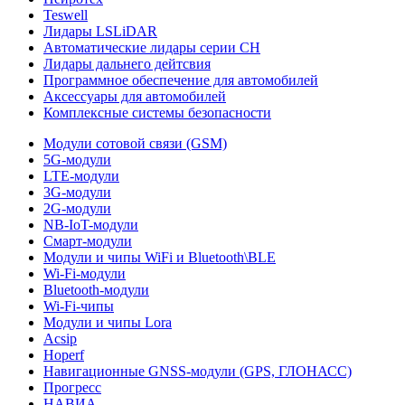
Teswell
Лидары LSLiDAR
Автоматические лидары серии CH
Лидары дальнего дейтсвия
Программное обеспечение для автомобилей
Аксессуары для автомобилей
Комплексные системы безопасности
Модули сотовой связи (GSM)
5G-модули
LTE-модули
3G-модули
2G-модули
NB-IoT-модули
Смарт-модули
Модули и чипы WiFi и Bluetooth\BLE
Wi-Fi-модули
Bluetooth-модули
Wi-Fi-чипы
Модули и чипы Lora
Acsip
Hoperf
Навигационные GNSS-модули (GPS, ГЛОНАСС)
Прогресс
НАВИА