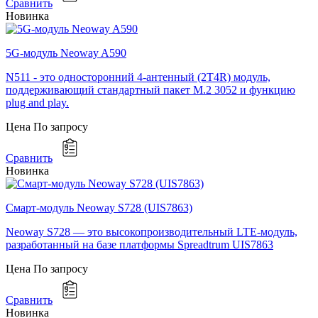
Сравнить
Новинка
5G-модуль Neoway A590
N511 - это односторонний 4-антенный (2T4R) модуль,
поддерживающий стандартный пакет M.2 3052 и функцию
plug and play.
Цена
По запросу
Сравнить
Новинка
Смарт-модуль Neoway S728 (UIS7863)
Neoway S728 — это высокопроизводительный LTE-модуль,
разработанный на базе платформы Spreadtrum UIS7863
Цена
По запросу
Сравнить
Новинка