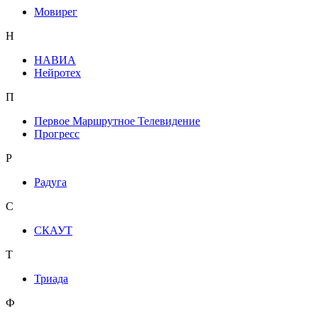
Мовирег
Н
НАВИА
Нейротех
П
Первое Маршрутное Телевидение
Прогресс
Р
Радуга
С
СКАУТ
Т
Триада
Ф