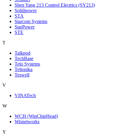
Shen Yang 213 Control Electrics (SY213)
Solidpower
STA
Starcom Systems
StarPower
STE
T
Talkpod
TechBase
Telo Systems
Teltonika
Teswell
V
VINATech
W
WCH (WinChipHead)
Wisnetworks
Y