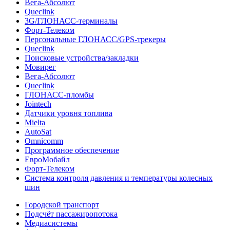
Вега-Абсолют
Queclink
3G/ГЛОНАСС-терминалы
Форт-Телеком
Персональные ГЛОНАСС/GPS-трекеры
Queclink
Поисковые устройства/закладки
Мовирег
Вега-Абсолют
Queclink
ГЛОНАСС-пломбы
Jointech
Датчики уровня топлива
Mielta
AutoSat
Omnicomm
Программное обеспечение
ЕвроМобайл
Форт-Телеком
Система контроля давления и температуры колесных
шин
Городской транспорт
Подсчёт пассажиропотока
Медиасистемы