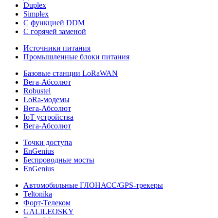
Duplex
Simplex
С функцией DDM
С горячей заменой
Источники питания
Промышленные блоки питания
Базовые станции LoRaWAN
Вега-Абсолют
Robustel
LoRa-модемы
Вега-Абсолют
IoT устройства
Вега-Абсолют
Точки доступа
EnGenius
Беспроводные мосты
EnGenius
Автомобильные ГЛОНАСС/GPS-трекеры
Teltonika
Форт-Телеком
GALILEOSKY