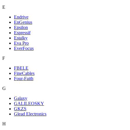
E
Endrive
EnGenius
Epsilon
Espressif
Estalky
Eva Pro
EverFocus
F
FBELE
FineCables
Four-Faith
G
Galaxy
GALILEOSKY
GKZS
Glead Electronics
H