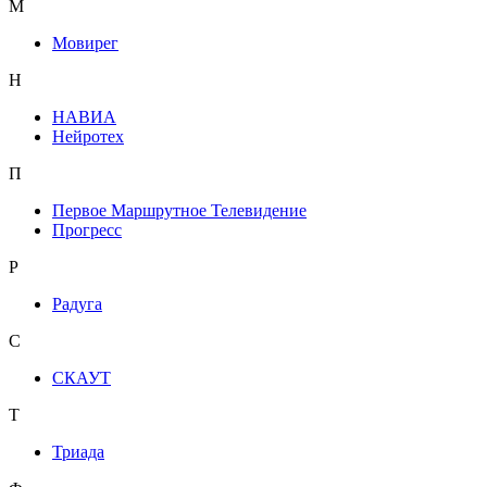
М
Мовирег
Н
НАВИА
Нейротех
П
Первое Маршрутное Телевидение
Прогресс
Р
Радуга
С
СКАУТ
Т
Триада