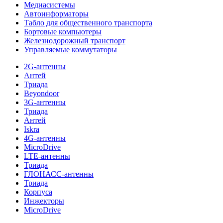
Медиасистемы
Автоинформаторы
Табло для общественного транспорта
Бортовые компьютеры
Железнодорожный транспорт
Управляемые коммутаторы
2G-антенны
Антей
Триада
Beyondoor
3G-антенны
Триада
Антей
Iskra
4G-антенны
MicroDrive
LTE-антенны
Триада
ГЛОНАСС-антенны
Триада
Корпуса
Инжекторы
MicroDrive