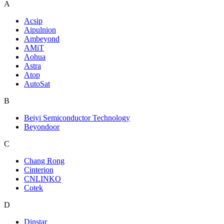
A
Acsip
Aipulnion
Ambeyond
AMiT
Aohua
Astra
Atop
AutoSat
B
Beiyi Semiconductor Technology
Beyondoor
C
Chang Rong
Cinterion
CNLINKO
Cotek
D
Dinstar