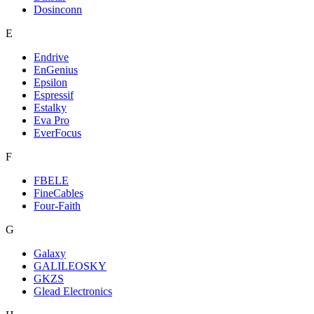
Dosinconn
E
Endrive
EnGenius
Epsilon
Espressif
Estalky
Eva Pro
EverFocus
F
FBELE
FineCables
Four-Faith
G
Galaxy
GALILEOSKY
GKZS
Glead Electronics