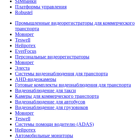
SIMбанки
Платформы управления
Robustel
Промышленные видеорегистраторы для коммерческого
транспорта
Мовирег
Teswell
Нейротех
EverFocus
Персональные видеорегистраторы
Мовирег
Элеста
Системы видеонаблюдения для транспорта
AHD-видеокамеры
Готовые комплекты видеонаблюдения для транспорта
Видеонаблюдение для такси
Камеры для коммерческого транспорта
Видеонаблюдение для автобусов
Видеонаблюдение для грузовиков
Мовирег
Teswell
Системы помощи водителю (ADAS)
Нейротех
Автомобильные мониторы