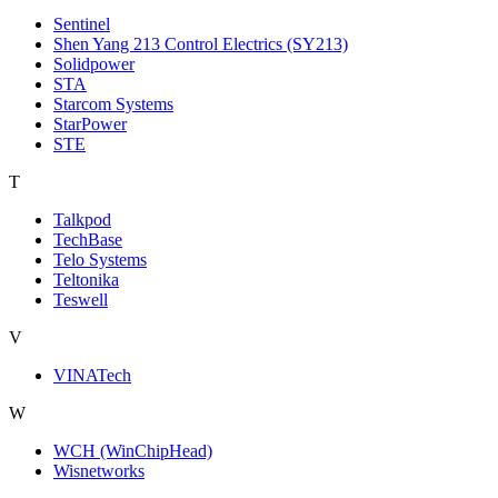
Sentinel
Shen Yang 213 Control Electrics (SY213)
Solidpower
STA
Starcom Systems
StarPower
STE
T
Talkpod
TechBase
Telo Systems
Teltonika
Teswell
V
VINATech
W
WCH (WinChipHead)
Wisnetworks