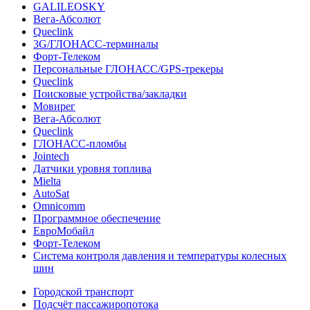
GALILEOSKY
Вега-Абсолют
Queclink
3G/ГЛОНАСС-терминалы
Форт-Телеком
Персональные ГЛОНАСС/GPS-трекеры
Queclink
Поисковые устройства/закладки
Мовирег
Вега-Абсолют
Queclink
ГЛОНАСС-пломбы
Jointech
Датчики уровня топлива
Mielta
AutoSat
Omnicomm
Программное обеспечение
ЕвроМобайл
Форт-Телеком
Система контроля давления и температуры колесных
шин
Городской транспорт
Подсчёт пассажиропотока