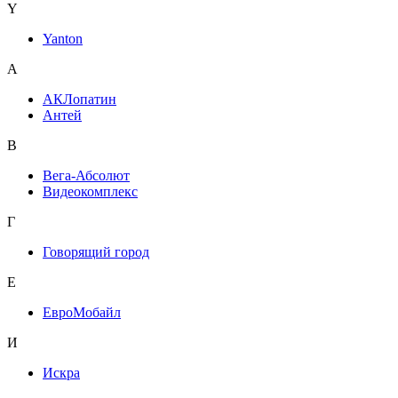
Y
Yanton
А
АКЛопатин
Антей
В
Вега-Абсолют
Видеокомплекс
Г
Говорящий город
Е
ЕвроМобайл
И
Искра