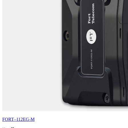
FORT–112EG-М