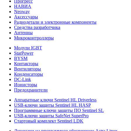
Прогресс
НАВИА
Neoway
Аксессуары
Радиодетали и электронные компоненты
Средства разработчика
Антенны
Микроконтроллеры
Модули IGBT
StarPower
BYSM
Контакторы
Вентиляторы
Конденсаторы
DC-Link
Ионисторы
Предохранители
Аппаратные ключи Sentinel HL Driverless
USB-ключи защиты Sentinel HL HASP
Программные ключи защиты ПО Sentinel SL
USB-ключи защиты SafeNet SuperPro
Стартовый комплект Sentinel LDK
Лицензии на программное обеспечение Astra Linux