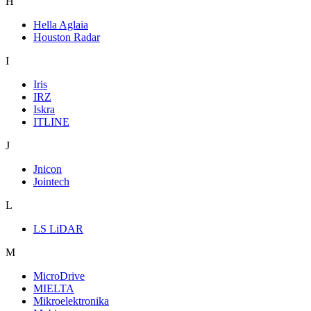
H
Hella Aglaia
Houston Radar
I
Iris
IRZ
Iskra
ITLINE
J
Jnicon
Jointech
L
LS LiDAR
M
MicroDrive
MIELTA
Mikroelektronika