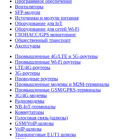
Программное обеспечение
Вентиляторы
SFP-модули
Источники и модули питания
Оборудование для IoT
Оборудование для сетей Wi-Fi
ГЛОНАСС/GPS мониторинг
Общественный транспорт
Аксессуары
Промышленные 4G/LTE и 5G-роутеры
Промышленные Wi-Fi роутеры
LTE/4G-роутеры
3G-роутеры
Проводные роутеры
Промышленные модемы и M2M-терминалы
Промышленные GSM/GPRS-терминалы
3G/4G-модемы
Радиомодемы
NB-IoT-терминалы
Коммутаторы
Голосовая связь (шлюзы)
GSM/VoIP-шлюзы
VoIP-шлюзы
Транкинговые E1/T1 шлюзы