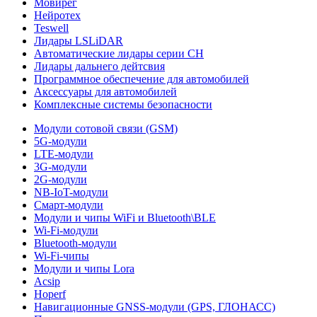
Мовирег
Нейротех
Teswell
Лидары LSLiDAR
Автоматические лидары серии CH
Лидары дальнего дейтсвия
Программное обеспечение для автомобилей
Аксессуары для автомобилей
Комплексные системы безопасности
Модули сотовой связи (GSM)
5G-модули
LTE-модули
3G-модули
2G-модули
NB-IoT-модули
Смарт-модули
Модули и чипы WiFi и Bluetooth\BLE
Wi-Fi-модули
Bluetooth-модули
Wi-Fi-чипы
Модули и чипы Lora
Acsip
Hoperf
Навигационные GNSS-модули (GPS, ГЛОНАСС)