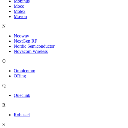
Mobinus
Moco
Molex
Movon
N
Neoway
NextGen RF
Nordic Semiconductor
Novacom Wireless
O
Omnicomm
ORing
Q
Queclink
R
Robustel
S