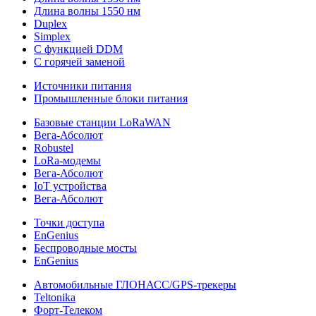
Длина волны 1550 нм
Duplex
Simplex
С функцией DDM
С горячей заменой
Источники питания
Промышленные блоки питания
Базовые станции LoRaWAN
Вега-Абсолют
Robustel
LoRa-модемы
Вега-Абсолют
IoT устройства
Вега-Абсолют
Точки доступа
EnGenius
Беспроводные мосты
EnGenius
Автомобильные ГЛОНАСС/GPS-трекеры
Teltonika
Форт-Телеком