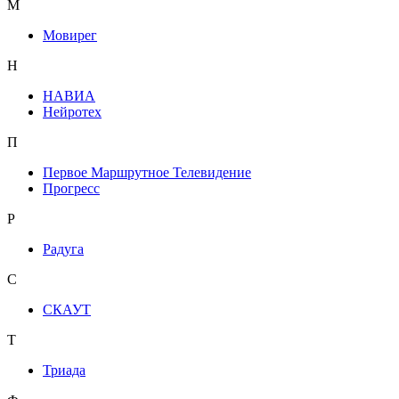
М
Мовирег
Н
НАВИА
Нейротех
П
Первое Маршрутное Телевидение
Прогресс
Р
Радуга
С
СКАУТ
Т
Триада