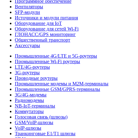
Программное обеспечение
Вентиляторы
SFP-модули
Источники и модули питания
Оборудование для IoT
Оборудование для сетей Wi-Fi
ГЛОНАСС/GPS мониторинг
Общественный транспорт
Аксессуары
Промышленные 4G/LTE и 5G-роутеры
Промышленные Wi-Fi роутеры
LTE/4G-роутеры
3G-роутеры
Проводные роутеры
Промышленные модемы и M2M-терминалы
Промышленные GSM/GPRS-терминалы
3G/4G-модемы
Радиомодемы
NB-IoT-терминалы
Коммутаторы
Голосовая связь (шлюзы)
GSM/VoIP-шлюзы
VoIP-шлюзы
Транкинговые E1/T1 шлюзы