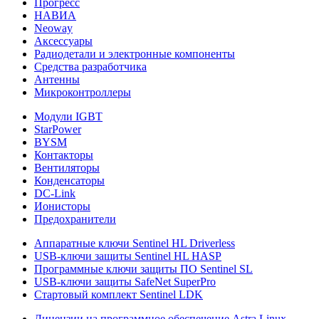
Прогресс
НАВИА
Neoway
Аксессуары
Радиодетали и электронные компоненты
Средства разработчика
Антенны
Микроконтроллеры
Модули IGBT
StarPower
BYSM
Контакторы
Вентиляторы
Конденсаторы
DC-Link
Ионисторы
Предохранители
Аппаратные ключи Sentinel HL Driverless
USB-ключи защиты Sentinel HL HASP
Программные ключи защиты ПО Sentinel SL
USB-ключи защиты SafeNet SuperPro
Стартовый комплект Sentinel LDK
Лицензии на программное обеспечение Astra Linux