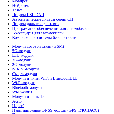
Мовирег
Нейротех
Teswell
Лидары LSLiDAR
Автоматические лидары серии CH
Лидары дальнего дейтсвия
Программное обеспечение для автомобилей
Аксессуары для автомобилей
Комплексные системы безопасности
Модули сотовой связи (GSM)
5G-модули
LTE-модули
3G-модули
2G-модули
NB-IoT-модули
Смарт-модули
Модули и чипы WiFi и Bluetooth\BLE
Wi-Fi-модули
Bluetooth-модули
Wi-Fi-чипы
Модули и чипы Lora
Acsip
Hoperf
Навигационные GNSS-модули (GPS, ГЛОНАСС)