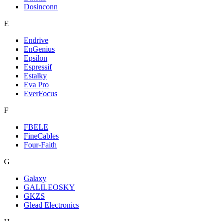
Dosinconn
E
Endrive
EnGenius
Epsilon
Espressif
Estalky
Eva Pro
EverFocus
F
FBELE
FineCables
Four-Faith
G
Galaxy
GALILEOSKY
GKZS
Glead Electronics