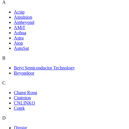
A
Acsip
Aipulnion
Ambeyond
AMiT
Aohua
Astra
Atop
AutoSat
B
Beiyi Semiconductor Technology
Beyondoor
C
Chang Rong
Cinterion
CNLINKO
Cotek
D
Dinstar