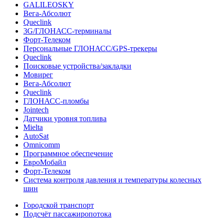
GALILEOSKY
Вега-Абсолют
Queclink
3G/ГЛОНАСС-терминалы
Форт-Телеком
Персональные ГЛОНАСС/GPS-трекеры
Queclink
Поисковые устройства/закладки
Мовирег
Вега-Абсолют
Queclink
ГЛОНАСС-пломбы
Jointech
Датчики уровня топлива
Mielta
AutoSat
Omnicomm
Программное обеспечение
ЕвроМобайл
Форт-Телеком
Система контроля давления и температуры колесных
шин
Городской транспорт
Подсчёт пассажиропотока