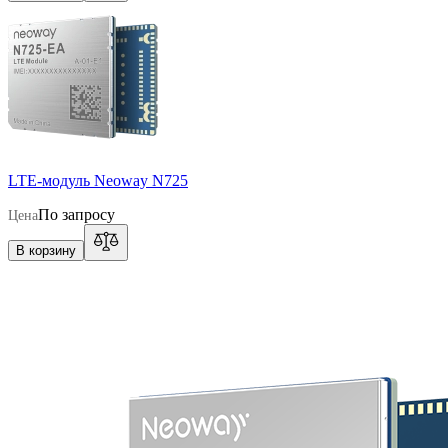
LTE-модуль Neoway N725
По запросу
Цена
В корзину