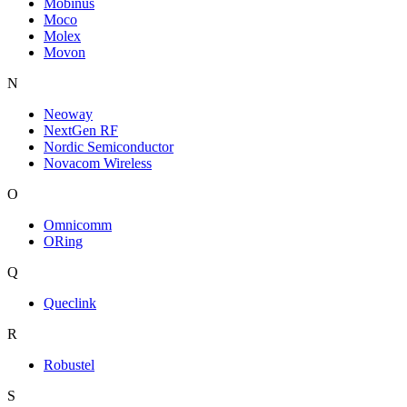
Mobinus
Moco
Molex
Movon
N
Neoway
NextGen RF
Nordic Semiconductor
Novacom Wireless
O
Omnicomm
ORing
Q
Queclink
R
Robustel
S