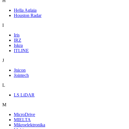
H
Hella Aglaia
Houston Radar
I
Iris
IRZ
Iskra
ITLINE
J
Jnicon
Jointech
L
LS LiDAR
M
MicroDrive
MIELTA
Mikroelektronika