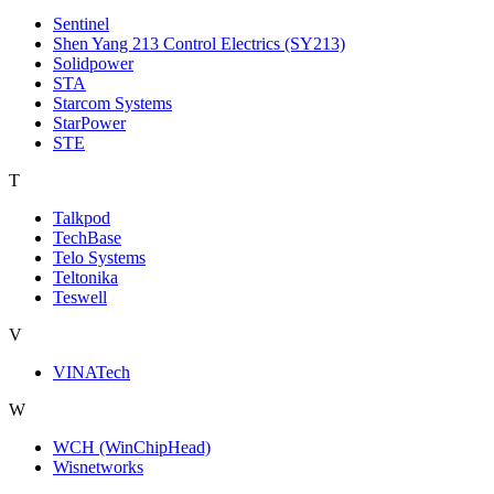
Sentinel
Shen Yang 213 Control Electrics (SY213)
Solidpower
STA
Starcom Systems
StarPower
STE
T
Talkpod
TechBase
Telo Systems
Teltonika
Teswell
V
VINATech
W
WCH (WinChipHead)
Wisnetworks