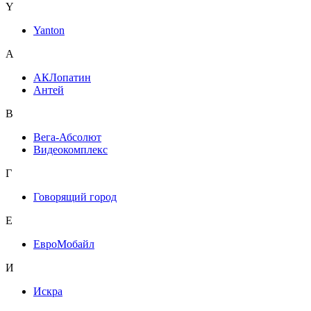
Y
Yanton
А
АКЛопатин
Антей
В
Вега-Абсолют
Видеокомплекс
Г
Говорящий город
Е
ЕвроМобайл
И
Искра