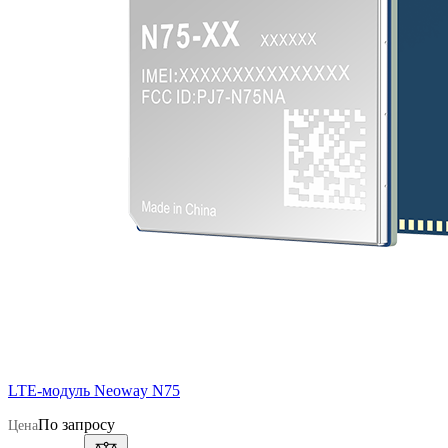
LTE-модуль Neoway N75
По запросу
Цена