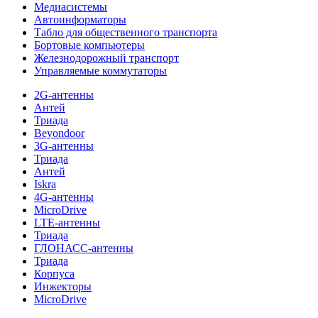
Медиасистемы
Автоинформаторы
Табло для общественного транспорта
Бортовые компьютеры
Железнодорожный транспорт
Управляемые коммутаторы
2G-антенны
Антей
Триада
Beyondoor
3G-антенны
Триада
Антей
Iskra
4G-антенны
MicroDrive
LTE-антенны
Триада
ГЛОНАСС-антенны
Триада
Корпуса
Инжекторы
MicroDrive