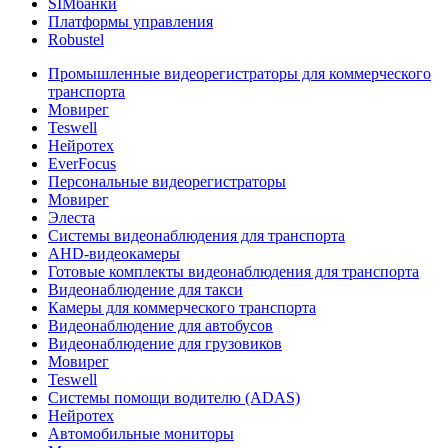
SIMбанки
Платформы управления
Robustel
Промышленные видеорегистраторы для коммерческого
транспорта
Мовирег
Teswell
Нейротех
EverFocus
Персональные видеорегистраторы
Мовирег
Элеста
Системы видеонаблюдения для транспорта
AHD-видеокамеры
Готовые комплекты видеонаблюдения для транспорта
Видеонаблюдение для такси
Камеры для коммерческого транспорта
Видеонаблюдение для автобусов
Видеонаблюдение для грузовиков
Мовирег
Teswell
Системы помощи водителю (ADAS)
Нейротех
Автомобильные мониторы