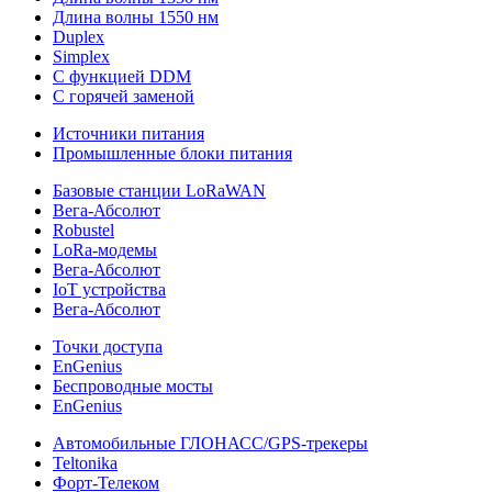
Длина волны 1550 нм
Duplex
Simplex
С функцией DDM
С горячей заменой
Источники питания
Промышленные блоки питания
Базовые станции LoRaWAN
Вега-Абсолют
Robustel
LoRa-модемы
Вега-Абсолют
IoT устройства
Вега-Абсолют
Точки доступа
EnGenius
Беспроводные мосты
EnGenius
Автомобильные ГЛОНАСС/GPS-трекеры
Teltonika
Форт-Телеком