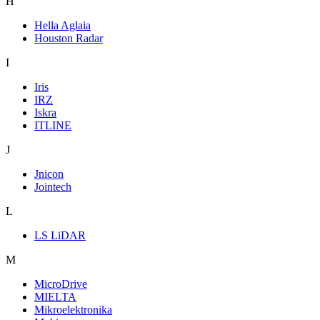
H
Hella Aglaia
Houston Radar
I
Iris
IRZ
Iskra
ITLINE
J
Jnicon
Jointech
L
LS LiDAR
M
MicroDrive
MIELTA
Mikroelektronika