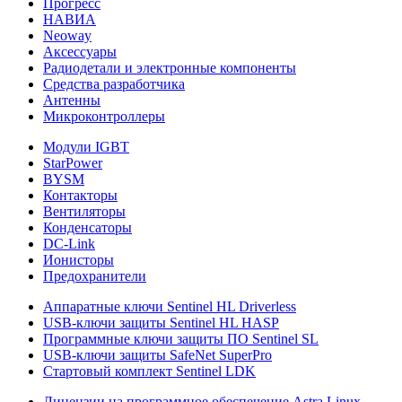
Прогресс
НАВИА
Neoway
Аксессуары
Радиодетали и электронные компоненты
Средства разработчика
Антенны
Микроконтроллеры
Модули IGBT
StarPower
BYSM
Контакторы
Вентиляторы
Конденсаторы
DC-Link
Ионисторы
Предохранители
Аппаратные ключи Sentinel HL Driverless
USB-ключи защиты Sentinel HL HASP
Программные ключи защиты ПО Sentinel SL
USB-ключи защиты SafeNet SuperPro
Стартовый комплект Sentinel LDK
Лицензии на программное обеспечение Astra Linux