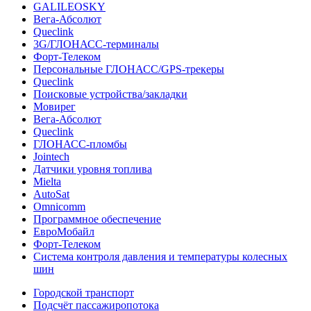
GALILEOSKY
Вега-Абсолют
Queclink
3G/ГЛОНАСС-терминалы
Форт-Телеком
Персональные ГЛОНАСС/GPS-трекеры
Queclink
Поисковые устройства/закладки
Мовирег
Вега-Абсолют
Queclink
ГЛОНАСС-пломбы
Jointech
Датчики уровня топлива
Mielta
AutoSat
Omnicomm
Программное обеспечение
ЕвроМобайл
Форт-Телеком
Система контроля давления и температуры колесных
шин
Городской транспорт
Подсчёт пассажиропотока