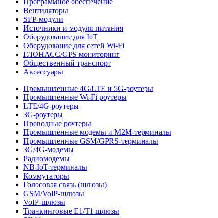
Программное обеспечение
Вентиляторы
SFP-модули
Источники и модули питания
Оборудование для IoT
Оборудование для сетей Wi-Fi
ГЛОНАСС/GPS мониторинг
Общественный транспорт
Аксессуары
Промышленные 4G/LTE и 5G-роутеры
Промышленные Wi-Fi роутеры
LTE/4G-роутеры
3G-роутеры
Проводные роутеры
Промышленные модемы и M2M-терминалы
Промышленные GSM/GPRS-терминалы
3G/4G-модемы
Радиомодемы
NB-IoT-терминалы
Коммутаторы
Голосовая связь (шлюзы)
GSM/VoIP-шлюзы
VoIP-шлюзы
Транкинговые E1/T1 шлюзы