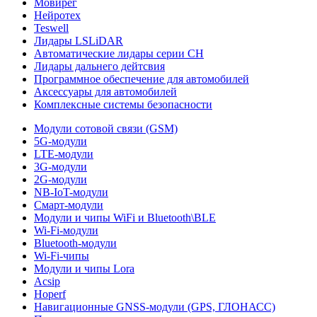
Мовирег
Нейротех
Teswell
Лидары LSLiDAR
Автоматические лидары серии CH
Лидары дальнего дейтсвия
Программное обеспечение для автомобилей
Аксессуары для автомобилей
Комплексные системы безопасности
Модули сотовой связи (GSM)
5G-модули
LTE-модули
3G-модули
2G-модули
NB-IoT-модули
Смарт-модули
Модули и чипы WiFi и Bluetooth\BLE
Wi-Fi-модули
Bluetooth-модули
Wi-Fi-чипы
Модули и чипы Lora
Acsip
Hoperf
Навигационные GNSS-модули (GPS, ГЛОНАСС)