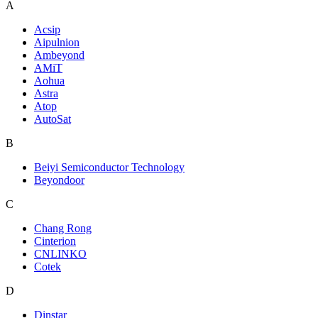
A
Acsip
Aipulnion
Ambeyond
AMiT
Aohua
Astra
Atop
AutoSat
B
Beiyi Semiconductor Technology
Beyondoor
C
Chang Rong
Cinterion
CNLINKO
Cotek
D
Dinstar