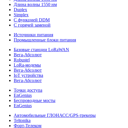
Длина волны 1550 нм
Duplex
Simplex
С функцией DDM
С горячей заменой
Источники питания
Промышленные блоки питания
Базовые станции LoRaWAN
Вега-Абсолют
Robustel
LoRa-модемы
Вега-Абсолют
IoT устройства
Вега-Абсолют
Точки доступа
EnGenius
Беспроводные мосты
EnGenius
Автомобильные ГЛОНАСС/GPS-трекеры
Teltonika
Форт-Телеком