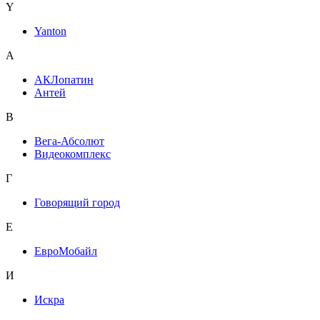
Y
Yanton
А
АКЛопатин
Антей
В
Вега-Абсолют
Видеокомплекс
Г
Говорящий город
Е
ЕвроМобайл
И
Искра