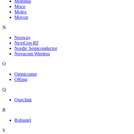
Mobinus
Moco
Molex
Movon
N
Neoway
NextGen RF
Nordic Semiconductor
Novacom Wireless
O
Omnicomm
ORing
Q
Queclink
R
Robustel
S