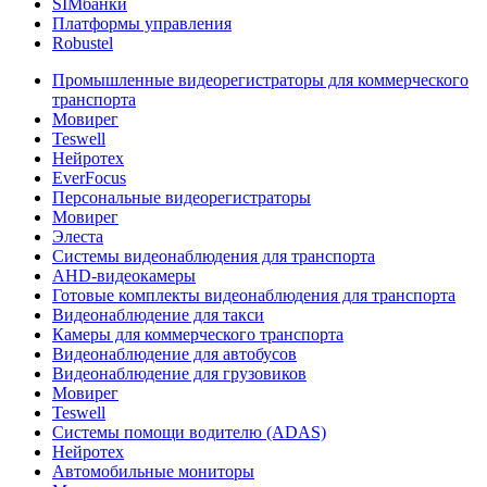
SIMбанки
Платформы управления
Robustel
Промышленные видеорегистраторы для коммерческого
транспорта
Мовирег
Teswell
Нейротех
EverFocus
Персональные видеорегистраторы
Мовирег
Элеста
Системы видеонаблюдения для транспорта
AHD-видеокамеры
Готовые комплекты видеонаблюдения для транспорта
Видеонаблюдение для такси
Камеры для коммерческого транспорта
Видеонаблюдение для автобусов
Видеонаблюдение для грузовиков
Мовирег
Teswell
Системы помощи водителю (ADAS)
Нейротех
Автомобильные мониторы