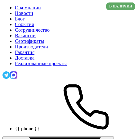
В НАЛИЧИИ
В НАЛИЧИИ
В НАЛИЧИИ
В НАЛИЧИИ
В НАЛИЧИИ
В НАЛИЧИИ
В НАЛИЧИИ
В НАЛИЧИИ
О компании
Новости
Блог
События
Сотрудничество
Вакансии
Сертификаты
Производители
Гарантия
Доставка
Реализованные проекты
{{ phone }}