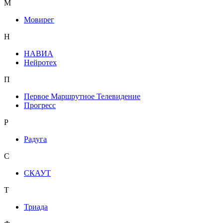
М
Мовирег
Н
НАВИА
Нейротех
П
Первое Маршрутное Телевидение
Прогресс
Р
Радуга
С
СКАУТ
Т
Триада