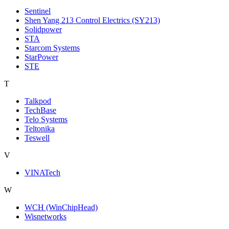
Sentinel
Shen Yang 213 Control Electrics (SY213)
Solidpower
STA
Starcom Systems
StarPower
STE
T
Talkpod
TechBase
Telo Systems
Teltonika
Teswell
V
VINATech
W
WCH (WinChipHead)
Wisnetworks