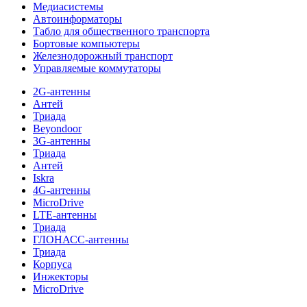
Медиасистемы
Автоинформаторы
Табло для общественного транспорта
Бортовые компьютеры
Железнодорожный транспорт
Управляемые коммутаторы
2G-антенны
Антей
Триада
Beyondoor
3G-антенны
Триада
Антей
Iskra
4G-антенны
MicroDrive
LTE-антенны
Триада
ГЛОНАСС-антенны
Триада
Корпуса
Инжекторы
MicroDrive