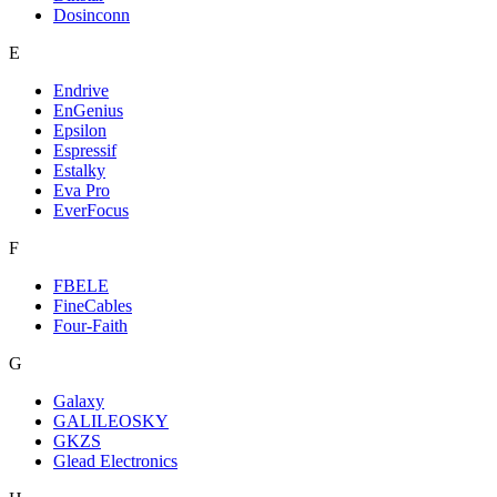
Dosinconn
E
Endrive
EnGenius
Epsilon
Espressif
Estalky
Eva Pro
EverFocus
F
FBELE
FineCables
Four-Faith
G
Galaxy
GALILEOSKY
GKZS
Glead Electronics