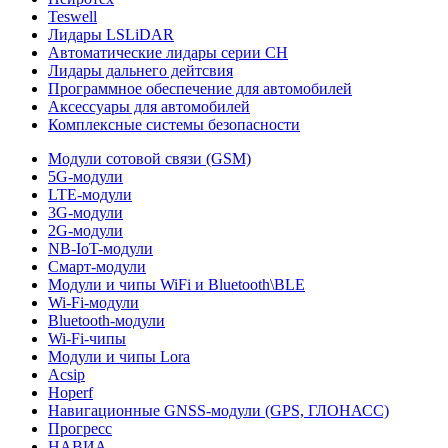
Teswell
Лидары LSLiDAR
Автоматические лидары серии CH
Лидары дальнего дейтсвия
Программное обеспечение для автомобилей
Аксессуары для автомобилей
Комплексные системы безопасности
Модули сотовой связи (GSM)
5G-модули
LTE-модули
3G-модули
2G-модули
NB-IoT-модули
Смарт-модули
Модули и чипы WiFi и Bluetooth\BLE
Wi-Fi-модули
Bluetooth-модули
Wi-Fi-чипы
Модули и чипы Lora
Acsip
Hoperf
Навигационные GNSS-модули (GPS, ГЛОНАСС)
Прогресс
НАВИА