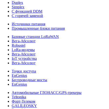
Duplex
Simplex
С функцией DDM
С горячей заменой
Источники питания
Промышленные блоки питания
Базовые станции LoRaWAN
Вега-Абсолют
Robustel
LoRa-модемы
Вега-Абсолют
IoT устройства
Вега-Абсолют
Точки доступа
EnGenius
Беспроводные мосты
EnGenius
Автомобильные ГЛОНАСС/GPS-трекеры
Teltonika
Форт-Телеком
GALILEOSKY