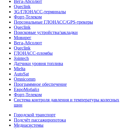
Вега-Абсолют
Queclink
3G/ГЛОНАСС-терминалы
Форт-Телеком
Персональные ГЛОНАСС/GPS-трекеры
Queclink
Поисковые устройства/закладки
Мовирег
Вега-Абсолют
Queclink
ГЛОНАСС-пломбы
Jointech
Датчики уровня топлива
Mielta
AutoSat
Omnicomm
Программное обеспечение
ЕвроМобайл
Форт-Телеком
Система контроля давления и температуры колесных
шин
Городской транспорт
Подсчёт пассажиропотока
Медиасистемы