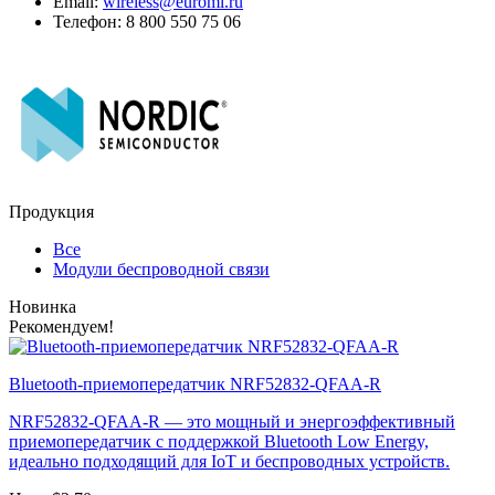
Email:
wireless@euroml.ru
Телефон: 8 800 550 75 06
Продукция
Все
Модули беспроводной связи
Новинка
Рекомендуем!
Bluetooth-приемопередатчик NRF52832-QFAA-R
NRF52832-QFAA-R — это мощный и энергоэффективный
приемопередатчик с поддержкой Bluetooth Low Energy,
идеально подходящий для IoT и беспроводных устройств.