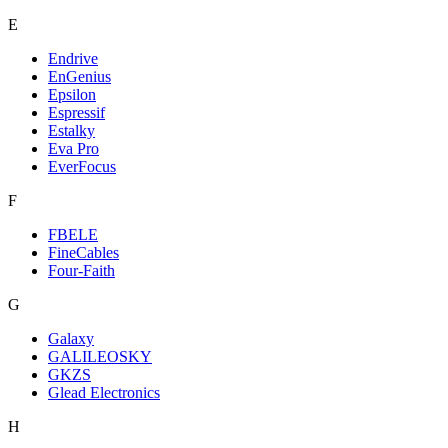
E
Endrive
EnGenius
Epsilon
Espressif
Estalky
Eva Pro
EverFocus
F
FBELE
FineCables
Four-Faith
G
Galaxy
GALILEOSKY
GKZS
Glead Electronics
H