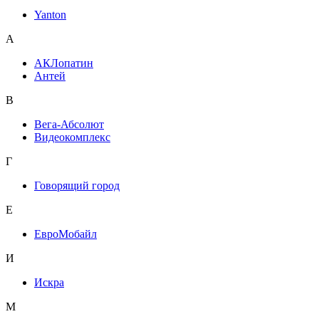
Yanton
А
АКЛопатин
Антей
В
Вега-Абсолют
Видеокомплекс
Г
Говорящий город
Е
ЕвроМобайл
И
Искра
М