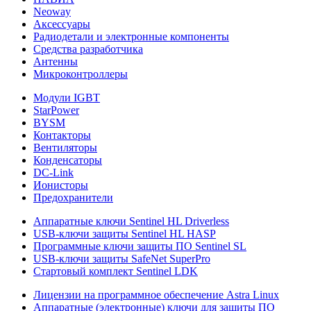
Neoway
Аксессуары
Радиодетали и электронные компоненты
Средства разработчика
Антенны
Микроконтроллеры
Модули IGBT
StarPower
BYSM
Контакторы
Вентиляторы
Конденсаторы
DC-Link
Ионисторы
Предохранители
Аппаратные ключи Sentinel HL Driverless
USB-ключи защиты Sentinel HL HASP
Программные ключи защиты ПО Sentinel SL
USB-ключи защиты SafeNet SuperPro
Стартовый комплект Sentinel LDK
Лицензии на программное обеспечение Astra Linux
Аппаратные (электронные) ключи для защиты ПО