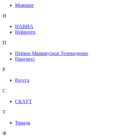
Мовирег
Н
НАВИА
Нейротех
П
Первое Маршрутное Телевидение
Прогресс
Р
Радуга
С
СКАУТ
Т
Триада
Ф