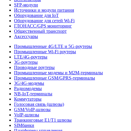
SFP-модули
Источники и модули питания
Оборудование для IoT
Оборудование для сетей Wi-Fi
ГЛОНАСС/GPS мониторинг
Общественный транспорт
Аксессуары
Промышленные 4G/LTE и 5G-роутеры
Промышленные Wi-Fi роутеры
LTE/4G-роутеры
3G-роутеры
Проводные роутеры
Промышленные модемы и M2M-терминалы
Промышленные GSM/GPRS-терминалы
3G/4G-модемы
Радиомодемы
NB-IoT-терминалы
Коммутаторы
Голосовая связь (шлюзы)
GSM/VoIP-шлюзы
VoIP-шлюзы
Транкинговые E1/T1 шлюзы
SIMбанки
Платформы управления