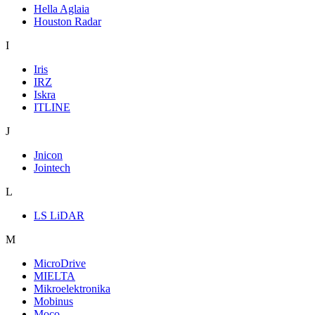
Hella Aglaia
Houston Radar
I
Iris
IRZ
Iskra
ITLINE
J
Jnicon
Jointech
L
LS LiDAR
M
MicroDrive
MIELTA
Mikroelektronika
Mobinus
Moco