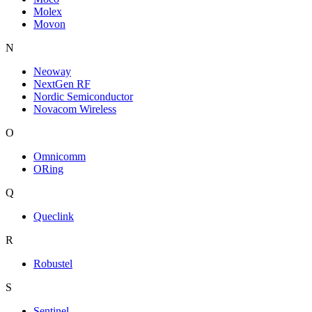
Molex
Movon
N
Neoway
NextGen RF
Nordic Semiconductor
Novacom Wireless
O
Omnicomm
ORing
Q
Queclink
R
Robustel
S
Sentinel