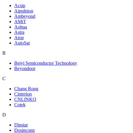
Acsip
Aipulnion
Ambeyond
AMiT
Aohua
Astra
Atop
AutoSat
B
Beiyi Semiconductor Technology
Beyondoor
C
Chang Rong
Cinterion
CNLINKO
Cotek
D
Dinstar
Dosinconn