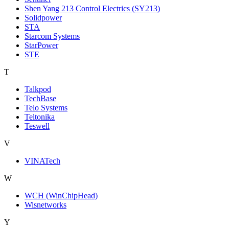
Shen Yang 213 Control Electrics (SY213)
Solidpower
STA
Starcom Systems
StarPower
STE
T
Talkpod
TechBase
Telo Systems
Teltonika
Teswell
V
VINATech
W
WCH (WinChipHead)
Wisnetworks
Y