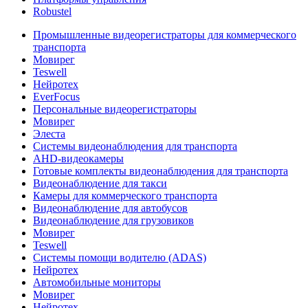
Robustel
Промышленные видеорегистраторы для коммерческого
транспорта
Мовирег
Teswell
Нейротех
EverFocus
Персональные видеорегистраторы
Мовирег
Элеста
Системы видеонаблюдения для транспорта
AHD-видеокамеры
Готовые комплекты видеонаблюдения для транспорта
Видеонаблюдение для такси
Камеры для коммерческого транспорта
Видеонаблюдение для автобусов
Видеонаблюдение для грузовиков
Мовирег
Teswell
Системы помощи водителю (ADAS)
Нейротех
Автомобильные мониторы
Мовирег
Нейротех