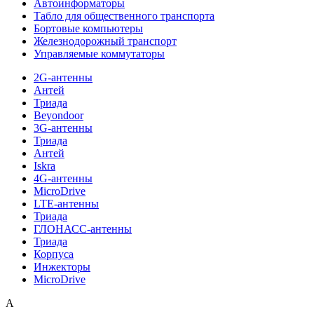
Автоинформаторы
Табло для общественного транспорта
Бортовые компьютеры
Железнодорожный транспорт
Управляемые коммутаторы
2G-антенны
Антей
Триада
Beyondoor
3G-антенны
Триада
Антей
Iskra
4G-антенны
MicroDrive
LTE-антенны
Триада
ГЛОНАСС-антенны
Триада
Корпуса
Инжекторы
MicroDrive
A