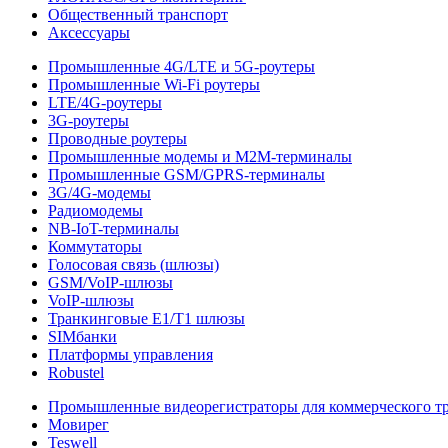
Общественный транспорт
Аксессуары
Промышленные 4G/LTE и 5G-роутеры
Промышленные Wi-Fi роутеры
LTE/4G-роутеры
3G-роутеры
Проводные роутеры
Промышленные модемы и M2M-терминалы
Промышленные GSM/GPRS-терминалы
3G/4G-модемы
Радиомодемы
NB-IoT-терминалы
Коммутаторы
Голосовая связь (шлюзы)
GSM/VoIP-шлюзы
VoIP-шлюзы
Транкинговые E1/T1 шлюзы
SIMбанки
Платформы управления
Robustel
Промышленные видеорегистраторы для коммерческого т
Мовирег
Teswell