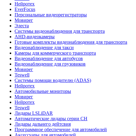
Нейротех
EverFocus
Персональные видеорегистраторы
Мовирег
Элеста
Системы видеонаблюдения для транспорта
AHD-видеокамеры
Готовые комплекты видеонаблюдения для транспорта
Видеонаблюдение для такси
Камеры для коммерческого транспорта
Видеонаблюдение для автобусов
Видеонаблюдение для грузовиков
Мовирег
Teswell
Системы помощи водителю (ADAS)
Нейротех
Автомобильные мониторы
Мовирег
Нейротех
Teswell
Лидары LSLiDAR
Автоматические лидары серии CH
Лидары дальнего дейтсвия
Программное обеспечение для автомобилей
Аксессуары для автомобилей