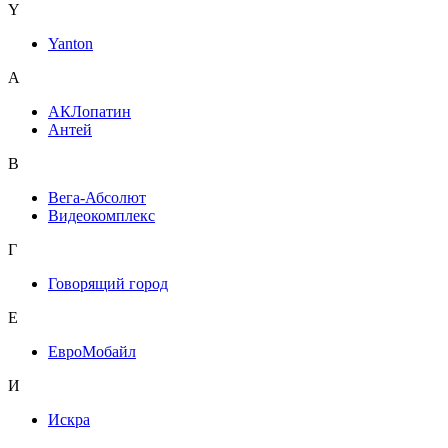
Y
Yanton
А
АКЛопатин
Антей
В
Вега-Абсолют
Видеокомплекс
Г
Говорящий город
Е
ЕвроМобайл
И
Искра