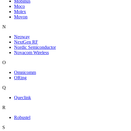
Mobinus
Moco
Molex
Movon
N
Neoway
NextGen RF
Nordic Semiconductor
Novacom Wireless
O
Omnicomm
ORing
Q
Queclink
R
Robustel
S