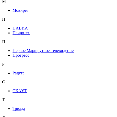
М
Мовирег
Н
НАВИА
Нейротех
П
Первое Маршрутное Телевидение
Прогресс
Р
Радуга
С
СКАУТ
Т
Триада