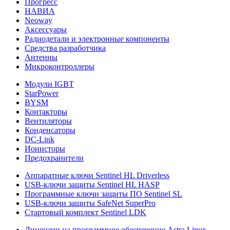
Прогресс
НАВИА
Neoway
Аксессуары
Радиодетали и электронные компоненты
Средства разработчика
Антенны
Микроконтроллеры
Модули IGBT
StarPower
BYSM
Контакторы
Вентиляторы
Конденсаторы
DC-Link
Ионисторы
Предохранители
Аппаратные ключи Sentinel HL Driverless
USB-ключи защиты Sentinel HL HASP
Программные ключи защиты ПО Sentinel SL
USB-ключи защиты SafeNet SuperPro
Стартовый комплект Sentinel LDK
Лицензии на программное обеспечение Astra Linux