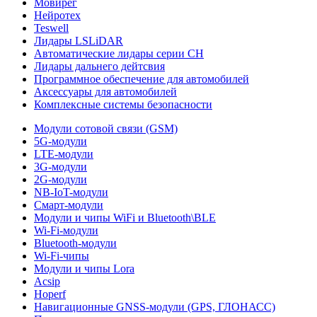
Мовирег
Нейротех
Teswell
Лидары LSLiDAR
Автоматические лидары серии CH
Лидары дальнего дейтсвия
Программное обеспечение для автомобилей
Аксессуары для автомобилей
Комплексные системы безопасности
Модули сотовой связи (GSM)
5G-модули
LTE-модули
3G-модули
2G-модули
NB-IoT-модули
Смарт-модули
Модули и чипы WiFi и Bluetooth\BLE
Wi-Fi-модули
Bluetooth-модули
Wi-Fi-чипы
Модули и чипы Lora
Acsip
Hoperf
Навигационные GNSS-модули (GPS, ГЛОНАСС)