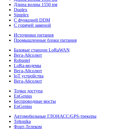
Длина волны 1550 нм
Duplex
Simplex
С функцией DDM
С горячей заменой
Источники питания
Промышленные блоки питания
Базовые станции LoRaWAN
Вега-Абсолют
Robustel
LoRa-модемы
Вега-Абсолют
IoT устройства
Вега-Абсолют
Точки доступа
EnGenius
Беспроводные мосты
EnGenius
Автомобильные ГЛОНАСС/GPS-трекеры
Teltonika
Форт-Телеком