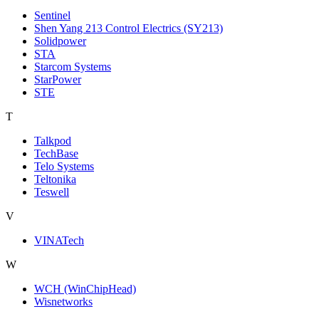
Sentinel
Shen Yang 213 Control Electrics (SY213)
Solidpower
STA
Starcom Systems
StarPower
STE
T
Talkpod
TechBase
Telo Systems
Teltonika
Teswell
V
VINATech
W
WCH (WinChipHead)
Wisnetworks