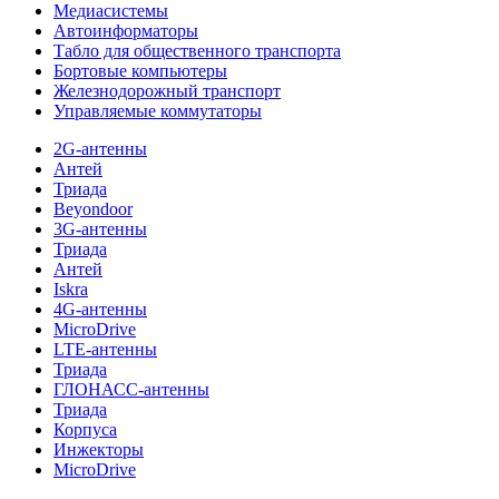
Медиасистемы
Автоинформаторы
Табло для общественного транспорта
Бортовые компьютеры
Железнодорожный транспорт
Управляемые коммутаторы
2G-антенны
Антей
Триада
Beyondoor
3G-антенны
Триада
Антей
Iskra
4G-антенны
MicroDrive
LTE-антенны
Триада
ГЛОНАСС-антенны
Триада
Корпуса
Инжекторы
MicroDrive