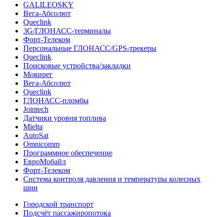
GALILEOSKY
Вега-Абсолют
Queclink
3G/ГЛОНАСС-терминалы
Форт-Телеком
Персональные ГЛОНАСС/GPS-трекеры
Queclink
Поисковые устройства/закладки
Мовирег
Вега-Абсолют
Queclink
ГЛОНАСС-пломбы
Jointech
Датчики уровня топлива
Mielta
AutoSat
Omnicomm
Программное обеспечение
ЕвроМобайл
Форт-Телеком
Система контроля давления и температуры колесных
шин
Городской транспорт
Подсчёт пассажиропотока