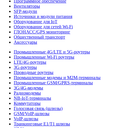
Программное обеспечение
Вентиляторы
SFP-модули
Источники и модули питания
Оборудование для IoT
Оборудование для сетей Wi-Fi
ГЛОНАСС/GPS мониторинг
Общественный транспорт
Аксессуары
Промышленные 4G/LTE и 5G-роутеры
Промышленные Wi-Fi роутеры
LTE/4G-роутеры
3G-роутеры
Проводные роутеры
Промышленные модемы и M2M-терминалы
Промышленные GSM/GPRS-терминалы
3G/4G-модемы
Радиомодемы
NB-IoT-терминалы
Коммутаторы
Голосовая связь (шлюзы)
GSM/VoIP-шлюзы
VoIP-шлюзы
Транкинговые E1/T1 шлюзы