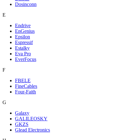
Dosinconn
E
Endrive
EnGenius
Epsilon
Espressif
Estalky
Eva Pro
EverFocus
F
FBELE
FineCables
Four-Faith
G
Galaxy
GALILEOSKY
GKZS
Glead Electronics