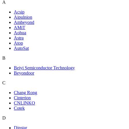
A
Acsip
Aipulnion
Ambeyond
AMiT
Aohua
Astra
Atop
AutoSat
B
Beiyi Semiconductor Technology
Beyondoor
C
Chang Rong
Cinterion
CNLINKO
Cotek
D
Dinstar