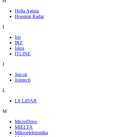
H
Hella Aglaia
Houston Radar
I
Iris
IRZ
Iskra
ITLINE
J
Jnicon
Jointech
L
LS LiDAR
M
MicroDrive
MIELTA
Mikroelektronika