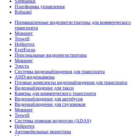
SIMбанки
Платформы управления
Robustel
Промышленные видеорегистраторы для коммерческого
транспорта
Мовирег
Teswell
Нейротех
EverFocus
Персональные видеорегистраторы
Мовирег
Элеста
Системы видеонаблюдения для транспорта
AHD-видеокамеры
Готовые комплекты видеонаблюдения для транспорта
Видеонаблюдение для такси
Камеры для коммерческого транспорта
Видеонаблюдение для автобусов
Видеонаблюдение для грузовиков
Мовирег
Teswell
Системы помощи водителю (ADAS)
Нейротех
Автомобильные мониторы