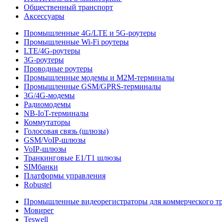
Общественный транспорт
Аксессуары
Промышленные 4G/LTE и 5G-роутеры
Промышленные Wi-Fi роутеры
LTE/4G-роутеры
3G-роутеры
Проводные роутеры
Промышленные модемы и M2M-терминалы
Промышленные GSM/GPRS-терминалы
3G/4G-модемы
Радиомодемы
NB-IoT-терминалы
Коммутаторы
Голосовая связь (шлюзы)
GSM/VoIP-шлюзы
VoIP-шлюзы
Транкинговые E1/T1 шлюзы
SIMбанки
Платформы управления
Robustel
Промышленные видеорегистраторы для коммерческого т
Мовирег
Teswell