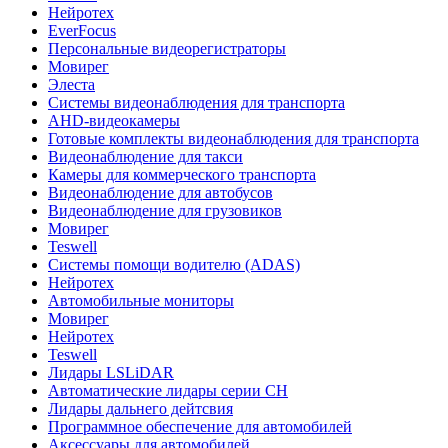
Нейротех
EverFocus
Персональные видеорегистраторы
Мовирег
Элеста
Системы видеонаблюдения для транспорта
AHD-видеокамеры
Готовые комплекты видеонаблюдения для транспорта
Видеонаблюдение для такси
Камеры для коммерческого транспорта
Видеонаблюдение для автобусов
Видеонаблюдение для грузовиков
Мовирег
Teswell
Системы помощи водителю (ADAS)
Нейротех
Автомобильные мониторы
Мовирег
Нейротех
Teswell
Лидары LSLiDAR
Автоматические лидары серии CH
Лидары дальнего дейтсвия
Программное обеспечение для автомобилей
Аксессуары для автомобилей