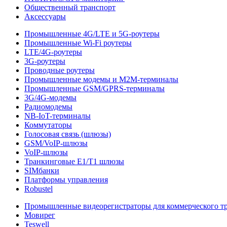
Общественный транспорт
Аксессуары
Промышленные 4G/LTE и 5G-роутеры
Промышленные Wi-Fi роутеры
LTE/4G-роутеры
3G-роутеры
Проводные роутеры
Промышленные модемы и M2M-терминалы
Промышленные GSM/GPRS-терминалы
3G/4G-модемы
Радиомодемы
NB-IoT-терминалы
Коммутаторы
Голосовая связь (шлюзы)
GSM/VoIP-шлюзы
VoIP-шлюзы
Транкинговые E1/T1 шлюзы
SIMбанки
Платформы управления
Robustel
Промышленные видеорегистраторы для коммерческого т
Мовирег
Teswell