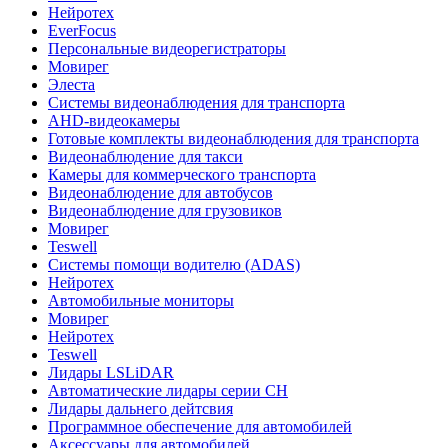
Нейротех
EverFocus
Персональные видеорегистраторы
Мовирег
Элеста
Системы видеонаблюдения для транспорта
AHD-видеокамеры
Готовые комплекты видеонаблюдения для транспорта
Видеонаблюдение для такси
Камеры для коммерческого транспорта
Видеонаблюдение для автобусов
Видеонаблюдение для грузовиков
Мовирег
Teswell
Системы помощи водителю (ADAS)
Нейротех
Автомобильные мониторы
Мовирег
Нейротех
Teswell
Лидары LSLiDAR
Автоматические лидары серии CH
Лидары дальнего дейтсвия
Программное обеспечение для автомобилей
Аксессуары для автомобилей