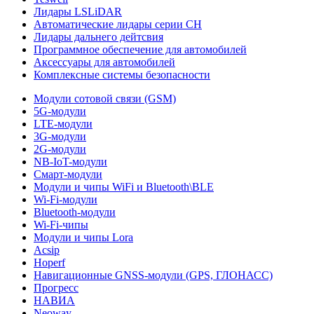
Лидары LSLiDAR
Автоматические лидары серии CH
Лидары дальнего дейтсвия
Программное обеспечение для автомобилей
Аксессуары для автомобилей
Комплексные системы безопасности
Модули сотовой связи (GSM)
5G-модули
LTE-модули
3G-модули
2G-модули
NB-IoT-модули
Смарт-модули
Модули и чипы WiFi и Bluetooth\BLE
Wi-Fi-модули
Bluetooth-модули
Wi-Fi-чипы
Модули и чипы Lora
Acsip
Hoperf
Навигационные GNSS-модули (GPS, ГЛОНАСС)
Прогресс
НАВИА
Neoway