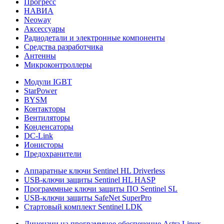
Прогресс
НАВИА
Neoway
Аксессуары
Радиодетали и электронные компоненты
Средства разработчика
Антенны
Микроконтроллеры
Модули IGBT
StarPower
BYSM
Контакторы
Вентиляторы
Конденсаторы
DC-Link
Ионисторы
Предохранители
Аппаратные ключи Sentinel HL Driverless
USB-ключи защиты Sentinel HL HASP
Программные ключи защиты ПО Sentinel SL
USB-ключи защиты SafeNet SuperPro
Стартовый комплект Sentinel LDK
Лицензии на программное обеспечение Astra Linux