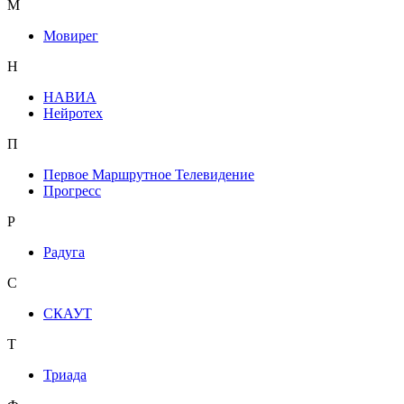
М
Мовирег
Н
НАВИА
Нейротех
П
Первое Маршрутное Телевидение
Прогресс
Р
Радуга
С
СКАУТ
Т
Триада