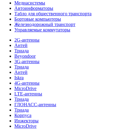
Медиасистемы
Автоинформаторы
Табло для общественного транспорта
Бортовые компьютеры
Железнодорожный транспорт
Управляемые коммутаторы
2G-антенны
Антей
Триада
Beyondoor
3G-антенны
Триада
Антей
Iskra
4G-антенны
MicroDrive
LTE-антенны
Триада
ГЛОНАСС-антенны
Триада
Корпуса
Инжекторы
MicroDrive