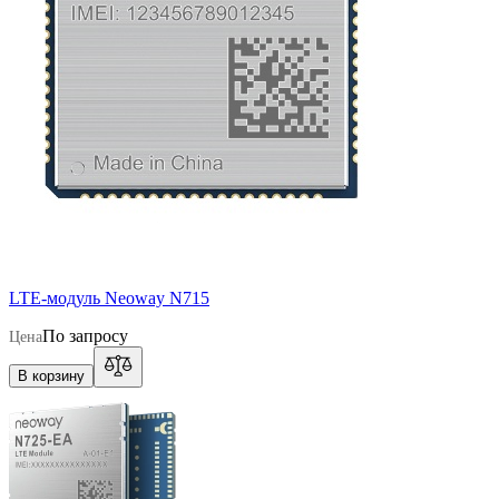
LTE-модуль Neoway N715
По запросу
Цена
В корзину