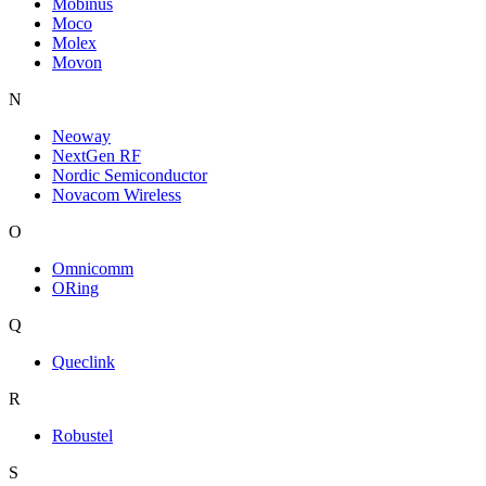
Mobinus
Moco
Molex
Movon
N
Neoway
NextGen RF
Nordic Semiconductor
Novacom Wireless
O
Omnicomm
ORing
Q
Queclink
R
Robustel
S