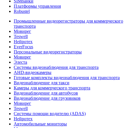
SIMбанки
Платформы управления
Robustel
Промышленные видеорегистраторы для коммерческого
транспорта
Мовирег
Teswell
Нейротех
EverFocus
Персональные видеорегистраторы
Мовирег
Элеста
Системы видеонаблюдения для транспорта
AHD-видеокамеры
Готовые комплекты видеонаблюдения для транспорта
Видеонаблюдение для такси
Камеры для коммерческого транспорта
Видеонаблюдение для автобусов
Видеонаблюдение для грузовиков
Мовирег
Teswell
Системы помощи водителю (ADAS)
Нейротех
Автомобильные мониторы