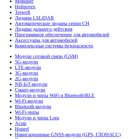
Мовирег
Нейротех
Teswell
Лидары LSLiDAR
Автоматические лидары серии CH
Лидары дальнего дейтсвия
Программное обеспечение для автомобилей
Аксессуары для автомобилей
Комплексные системы безопасности
Модули сотовой связи (GSM)
5G-модули
LTE-модули
3G-модули
2G-модули
NB-IoT-модули
Смарт-модули
Модули и чипы WiFi и Bluetooth\BLE
Wi-Fi-модули
Bluetooth-модули
Wi-Fi-чипы
Модули и чипы Lora
Acsip
Hoperf
Навигационные GNSS-модули (GPS, ГЛОНАСС)