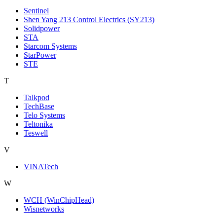
Sentinel
Shen Yang 213 Control Electrics (SY213)
Solidpower
STA
Starcom Systems
StarPower
STE
T
Talkpod
TechBase
Telo Systems
Teltonika
Teswell
V
VINATech
W
WCH (WinChipHead)
Wisnetworks