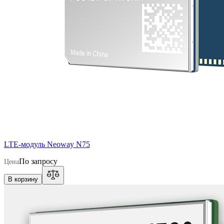
LTE-модуль Neoway N75
По запросу
Цена
В корзину