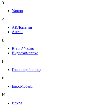
Y
Yanton
А
АКЛопатин
Антей
В
Вега-Абсолют
Видеокомплекс
Г
Говорящий город
Е
ЕвроМобайл
И
Искра