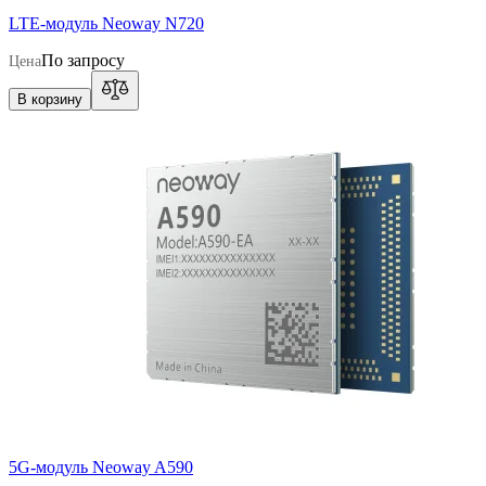
LTE-модуль Neoway N720
По запросу
Цена
В корзину
5G-модуль Neoway A590