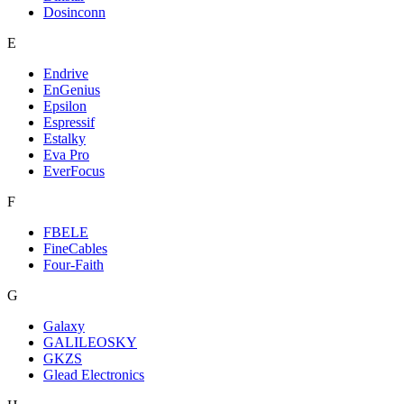
Dosinconn
E
Endrive
EnGenius
Epsilon
Espressif
Estalky
Eva Pro
EverFocus
F
FBELE
FineCables
Four-Faith
G
Galaxy
GALILEOSKY
GKZS
Glead Electronics