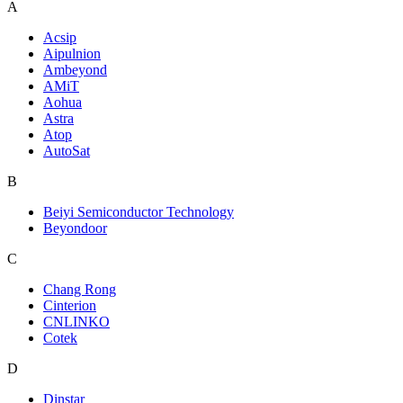
A
Acsip
Aipulnion
Ambeyond
AMiT
Aohua
Astra
Atop
AutoSat
B
Beiyi Semiconductor Technology
Beyondoor
C
Chang Rong
Cinterion
CNLINKO
Cotek
D
Dinstar