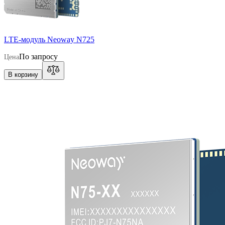
LTE-модуль Neoway N725
По запросу
Цена
В корзину