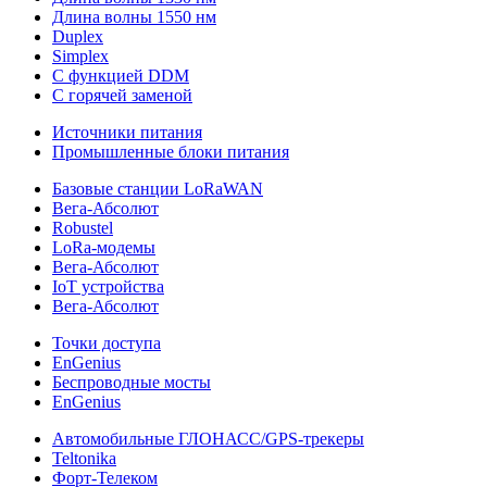
Длина волны 1550 нм
Duplex
Simplex
С функцией DDM
С горячей заменой
Источники питания
Промышленные блоки питания
Базовые станции LoRaWAN
Вега-Абсолют
Robustel
LoRa-модемы
Вега-Абсолют
IoT устройства
Вега-Абсолют
Точки доступа
EnGenius
Беспроводные мосты
EnGenius
Автомобильные ГЛОНАСС/GPS-трекеры
Teltonika
Форт-Телеком