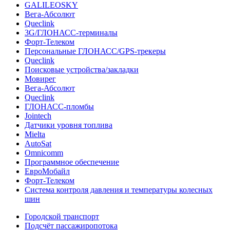
GALILEOSKY
Вега-Абсолют
Queclink
3G/ГЛОНАСС-терминалы
Форт-Телеком
Персональные ГЛОНАСС/GPS-трекеры
Queclink
Поисковые устройства/закладки
Мовирег
Вега-Абсолют
Queclink
ГЛОНАСС-пломбы
Jointech
Датчики уровня топлива
Mielta
AutoSat
Omnicomm
Программное обеспечение
ЕвроМобайл
Форт-Телеком
Система контроля давления и температуры колесных
шин
Городской транспорт
Подсчёт пассажиропотока