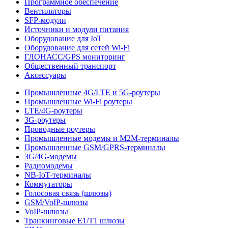
Программное обеспечение
Вентиляторы
SFP-модули
Источники и модули питания
Оборудование для IoT
Оборудование для сетей Wi-Fi
ГЛОНАСС/GPS мониторинг
Общественный транспорт
Аксессуары
Промышленные 4G/LTE и 5G-роутеры
Промышленные Wi-Fi роутеры
LTE/4G-роутеры
3G-роутеры
Проводные роутеры
Промышленные модемы и M2M-терминалы
Промышленные GSM/GPRS-терминалы
3G/4G-модемы
Радиомодемы
NB-IoT-терминалы
Коммутаторы
Голосовая связь (шлюзы)
GSM/VoIP-шлюзы
VoIP-шлюзы
Транкинговые E1/T1 шлюзы