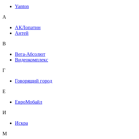
Yanton
А
АКЛопатин
Антей
В
Вега-Абсолют
Видеокомплекс
Г
Говорящий город
Е
ЕвроМобайл
И
Искра
М