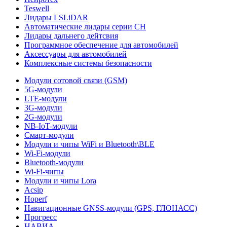
Teswell
Лидары LSLiDAR
Автоматические лидары серии CH
Лидары дальнего дейтсвия
Программное обеспечение для автомобилей
Аксессуары для автомобилей
Комплексные системы безопасности
Модули сотовой связи (GSM)
5G-модули
LTE-модули
3G-модули
2G-модули
NB-IoT-модули
Смарт-модули
Модули и чипы WiFi и Bluetooth\BLE
Wi-Fi-модули
Bluetooth-модули
Wi-Fi-чипы
Модули и чипы Lora
Acsip
Hoperf
Навигационные GNSS-модули (GPS, ГЛОНАСС)
Прогресс
НАВИА