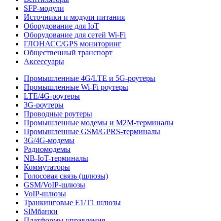
SFP-модули
Источники и модули питания
Оборудование для IoT
Оборудование для сетей Wi-Fi
ГЛОНАСС/GPS мониторинг
Общественный транспорт
Аксессуары
Промышленные 4G/LTE и 5G-роутеры
Промышленные Wi-Fi роутеры
LTE/4G-роутеры
3G-роутеры
Проводные роутеры
Промышленные модемы и M2M-терминалы
Промышленные GSM/GPRS-терминалы
3G/4G-модемы
Радиомодемы
NB-IoT-терминалы
Коммутаторы
Голосовая связь (шлюзы)
GSM/VoIP-шлюзы
VoIP-шлюзы
Транкинговые E1/T1 шлюзы
SIMбанки
Платформы управления