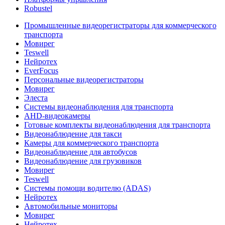
Robustel
Промышленные видеорегистраторы для коммерческого
транспорта
Мовирег
Teswell
Нейротех
EverFocus
Персональные видеорегистраторы
Мовирег
Элеста
Системы видеонаблюдения для транспорта
AHD-видеокамеры
Готовые комплекты видеонаблюдения для транспорта
Видеонаблюдение для такси
Камеры для коммерческого транспорта
Видеонаблюдение для автобусов
Видеонаблюдение для грузовиков
Мовирег
Teswell
Системы помощи водителю (ADAS)
Нейротех
Автомобильные мониторы
Мовирег
Нейротех