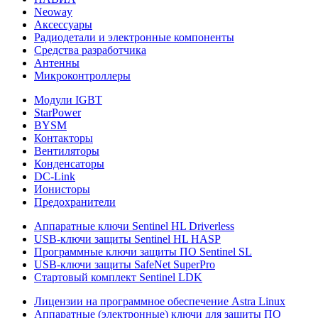
Neoway
Аксессуары
Радиодетали и электронные компоненты
Средства разработчика
Антенны
Микроконтроллеры
Модули IGBT
StarPower
BYSM
Контакторы
Вентиляторы
Конденсаторы
DC-Link
Ионисторы
Предохранители
Аппаратные ключи Sentinel HL Driverless
USB-ключи защиты Sentinel HL HASP
Программные ключи защиты ПО Sentinel SL
USB-ключи защиты SafeNet SuperPro
Стартовый комплект Sentinel LDK
Лицензии на программное обеспечение Astra Linux
Аппаратные (электронные) ключи для защиты ПО