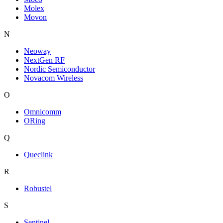
Molex
Movon
N
Neoway
NextGen RF
Nordic Semiconductor
Novacom Wireless
O
Omnicomm
ORing
Q
Queclink
R
Robustel
S
Sentinel