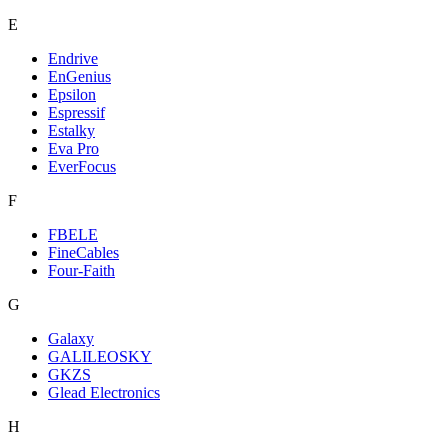
E
Endrive
EnGenius
Epsilon
Espressif
Estalky
Eva Pro
EverFocus
F
FBELE
FineCables
Four-Faith
G
Galaxy
GALILEOSKY
GKZS
Glead Electronics
H