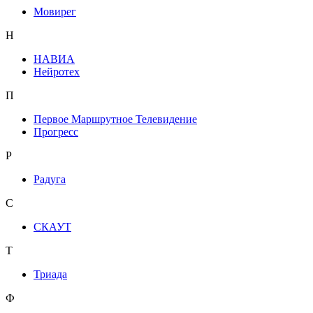
Мовирег
Н
НАВИА
Нейротех
П
Первое Маршрутное Телевидение
Прогресс
Р
Радуга
С
СКАУТ
Т
Триада
Ф