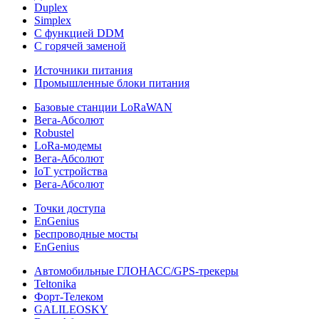
Duplex
Simplex
С функцией DDM
С горячей заменой
Источники питания
Промышленные блоки питания
Базовые станции LoRaWAN
Вега-Абсолют
Robustel
LoRa-модемы
Вега-Абсолют
IoT устройства
Вега-Абсолют
Точки доступа
EnGenius
Беспроводные мосты
EnGenius
Автомобильные ГЛОНАСС/GPS-трекеры
Teltonika
Форт-Телеком
GALILEOSKY