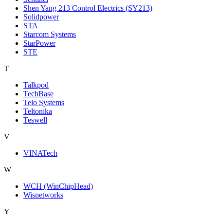
Shen Yang 213 Control Electrics (SY213)
Solidpower
STA
Starcom Systems
StarPower
STE
T
Talkpod
TechBase
Telo Systems
Teltonika
Teswell
V
VINATech
W
WCH (WinChipHead)
Wisnetworks
Y