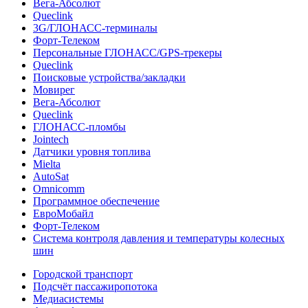
Вега-Абсолют
Queclink
3G/ГЛОНАСС-терминалы
Форт-Телеком
Персональные ГЛОНАСС/GPS-трекеры
Queclink
Поисковые устройства/закладки
Мовирег
Вега-Абсолют
Queclink
ГЛОНАСС-пломбы
Jointech
Датчики уровня топлива
Mielta
AutoSat
Omnicomm
Программное обеспечение
ЕвроМобайл
Форт-Телеком
Система контроля давления и температуры колесных
шин
Городской транспорт
Подсчёт пассажиропотока
Медиасистемы