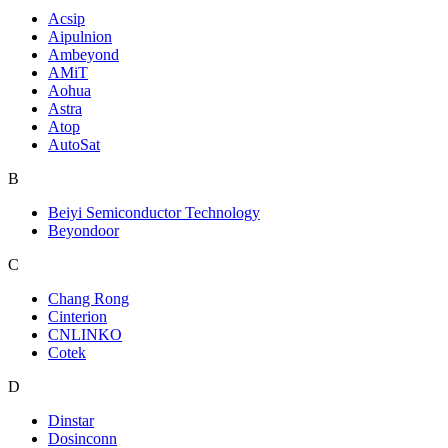
Acsip
Aipulnion
Ambeyond
AMiT
Aohua
Astra
Atop
AutoSat
B
Beiyi Semiconductor Technology
Beyondoor
C
Chang Rong
Cinterion
CNLINKO
Cotek
D
Dinstar
Dosinconn