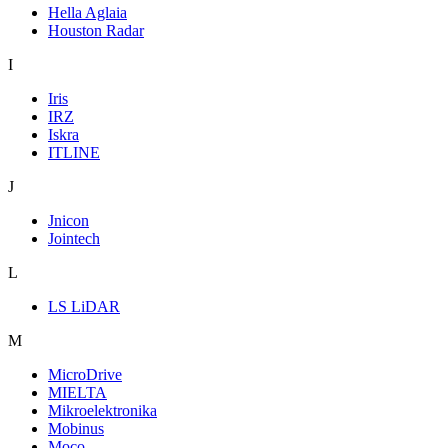
Hella Aglaia
Houston Radar
I
Iris
IRZ
Iskra
ITLINE
J
Jnicon
Jointech
L
LS LiDAR
M
MicroDrive
MIELTA
Mikroelektronika
Mobinus
Moco