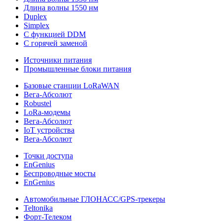
Длина волны 1550 нм
Duplex
Simplex
С функцией DDM
С горячей заменой
Источники питания
Промышленные блоки питания
Базовые станции LoRaWAN
Вега-Абсолют
Robustel
LoRa-модемы
Вега-Абсолют
IoT устройства
Вега-Абсолют
Точки доступа
EnGenius
Беспроводные мосты
EnGenius
Автомобильные ГЛОНАСС/GPS-трекеры
Teltonika
Форт-Телеком