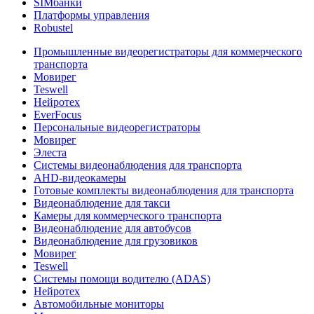
SIMбанки
Платформы управления
Robustel
Промышленные видеорегистраторы для коммерческого
транспорта
Мовирег
Teswell
Нейротех
EverFocus
Персональные видеорегистраторы
Мовирег
Элеста
Системы видеонаблюдения для транспорта
AHD-видеокамеры
Готовые комплекты видеонаблюдения для транспорта
Видеонаблюдение для такси
Камеры для коммерческого транспорта
Видеонаблюдение для автобусов
Видеонаблюдение для грузовиков
Мовирег
Teswell
Системы помощи водителю (ADAS)
Нейротех
Автомобильные мониторы