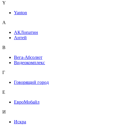
Y
Yanton
А
АКЛопатин
Антей
В
Вега-Абсолют
Видеокомплекс
Г
Говорящий город
Е
ЕвроМобайл
И
Искра