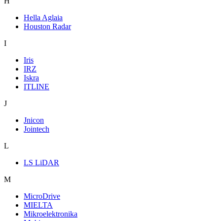
H
Hella Aglaia
Houston Radar
I
Iris
IRZ
Iskra
ITLINE
J
Jnicon
Jointech
L
LS LiDAR
M
MicroDrive
MIELTA
Mikroelektronika