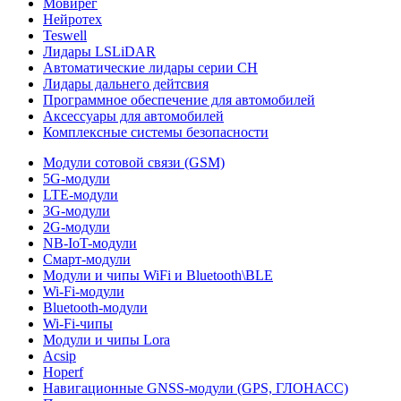
Мовирег
Нейротех
Teswell
Лидары LSLiDAR
Автоматические лидары серии CH
Лидары дальнего дейтсвия
Программное обеспечение для автомобилей
Аксессуары для автомобилей
Комплексные системы безопасности
Модули сотовой связи (GSM)
5G-модули
LTE-модули
3G-модули
2G-модули
NB-IoT-модули
Смарт-модули
Модули и чипы WiFi и Bluetooth\BLE
Wi-Fi-модули
Bluetooth-модули
Wi-Fi-чипы
Модули и чипы Lora
Acsip
Hoperf
Навигационные GNSS-модули (GPS, ГЛОНАСС)