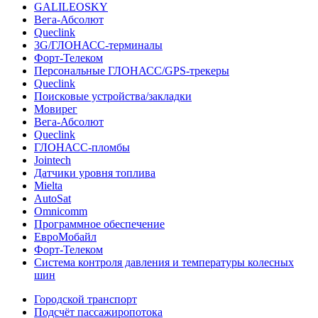
GALILEOSKY
Вега-Абсолют
Queclink
3G/ГЛОНАСС-терминалы
Форт-Телеком
Персональные ГЛОНАСС/GPS-трекеры
Queclink
Поисковые устройства/закладки
Мовирег
Вега-Абсолют
Queclink
ГЛОНАСС-пломбы
Jointech
Датчики уровня топлива
Mielta
AutoSat
Omnicomm
Программное обеспечение
ЕвроМобайл
Форт-Телеком
Система контроля давления и температуры колесных
шин
Городской транспорт
Подсчёт пассажиропотока