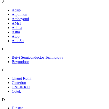
A
Acsip
Aipulnion
Ambeyond
AMiT
Aohua
Astra
Atop
AutoSat
B
Beiyi Semiconductor Technology
Beyondoor
C
Chang Rong
Cinterion
CNLINKO
Cotek
D
Dinstar