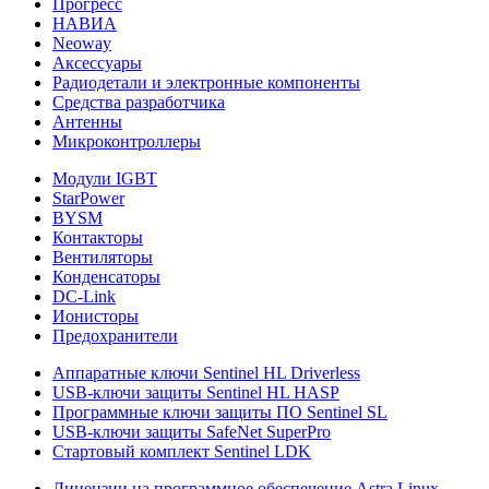
Прогресс
НАВИА
Neoway
Аксессуары
Радиодетали и электронные компоненты
Средства разработчика
Антенны
Микроконтроллеры
Модули IGBT
StarPower
BYSM
Контакторы
Вентиляторы
Конденсаторы
DC-Link
Ионисторы
Предохранители
Аппаратные ключи Sentinel HL Driverless
USB-ключи защиты Sentinel HL HASP
Программные ключи защиты ПО Sentinel SL
USB-ключи защиты SafeNet SuperPro
Стартовый комплект Sentinel LDK
Лицензии на программное обеспечение Astra Linux