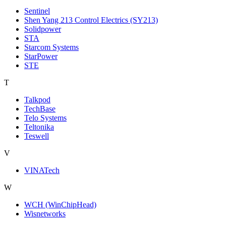
Sentinel
Shen Yang 213 Control Electrics (SY213)
Solidpower
STA
Starcom Systems
StarPower
STE
T
Talkpod
TechBase
Telo Systems
Teltonika
Teswell
V
VINATech
W
WCH (WinChipHead)
Wisnetworks