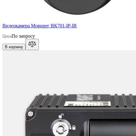
Видеокамера Мовирег ВК701-IP-IR
По запросу
Цена
В корзину