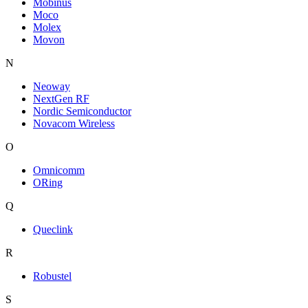
Mobinus
Moco
Molex
Movon
N
Neoway
NextGen RF
Nordic Semiconductor
Novacom Wireless
O
Omnicomm
ORing
Q
Queclink
R
Robustel
S