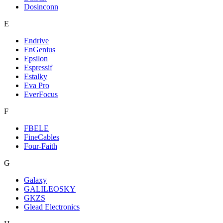
Dosinconn
E
Endrive
EnGenius
Epsilon
Espressif
Estalky
Eva Pro
EverFocus
F
FBELE
FineCables
Four-Faith
G
Galaxy
GALILEOSKY
GKZS
Glead Electronics