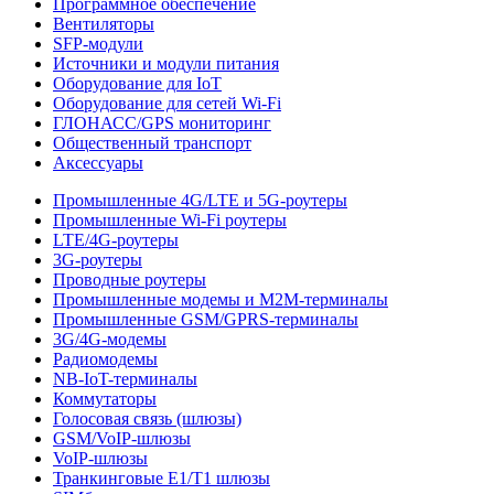
Программное обеспечение
Вентиляторы
SFP-модули
Источники и модули питания
Оборудование для IoT
Оборудование для сетей Wi-Fi
ГЛОНАСС/GPS мониторинг
Общественный транспорт
Аксессуары
Промышленные 4G/LTE и 5G-роутеры
Промышленные Wi-Fi роутеры
LTE/4G-роутеры
3G-роутеры
Проводные роутеры
Промышленные модемы и M2M-терминалы
Промышленные GSM/GPRS-терминалы
3G/4G-модемы
Радиомодемы
NB-IoT-терминалы
Коммутаторы
Голосовая связь (шлюзы)
GSM/VoIP-шлюзы
VoIP-шлюзы
Транкинговые E1/T1 шлюзы