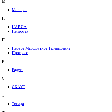
М
Мовирег
Н
НАВИА
Нейротех
П
Первое Маршрутное Телевидение
Прогресс
Р
Радуга
С
СКАУТ
Т
Триада