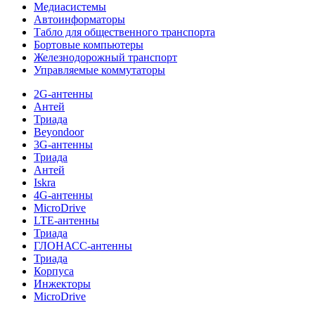
Медиасистемы
Автоинформаторы
Табло для общественного транспорта
Бортовые компьютеры
Железнодорожный транспорт
Управляемые коммутаторы
2G-антенны
Антей
Триада
Beyondoor
3G-антенны
Триада
Антей
Iskra
4G-антенны
MicroDrive
LTE-антенны
Триада
ГЛОНАСС-антенны
Триада
Корпуса
Инжекторы
MicroDrive