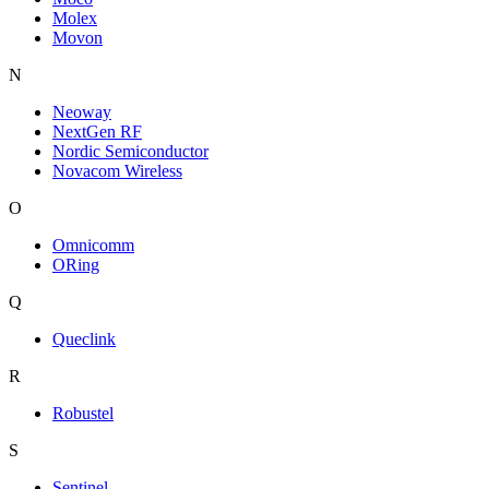
Molex
Movon
N
Neoway
NextGen RF
Nordic Semiconductor
Novacom Wireless
O
Omnicomm
ORing
Q
Queclink
R
Robustel
S
Sentinel