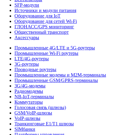
SFP-модули
Источники и модули питания
Оборудование для IoT
Оборудование для сетей Wi-Fi
ГЛОНАСС/GPS мониторинг
Общественный транспорт
Аксессуары
Промышленные 4G/LTE и 5G-роутеры
Промышленные Wi-Fi роутеры
LTE/4G-роутеры
3G-роутеры
Проводные роутеры
Промышленные модемы и M2M-терминалы
Промышленные GSM/GPRS-терминалы
3G/4G-модемы
Радиомодемы
NB-IoT-терминалы
Коммутаторы
Голосовая связь (шлюзы)
GSM/VoIP-шлюзы
VoIP-шлюзы
Транкинговые E1/T1 шлюзы
SIMбанки
Платформы управления