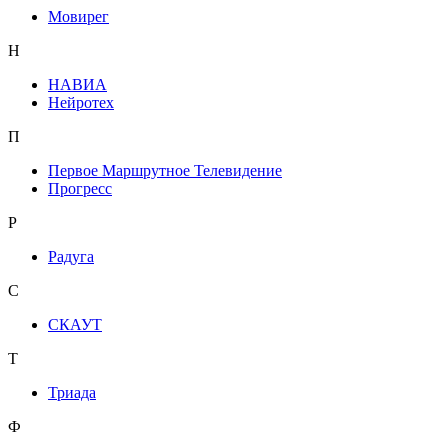
Мовирег
Н
НАВИА
Нейротех
П
Первое Маршрутное Телевидение
Прогресс
Р
Радуга
С
СКАУТ
Т
Триада
Ф