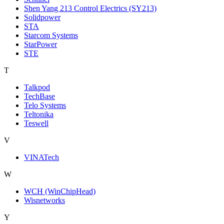
Shen Yang 213 Control Electrics (SY213)
Solidpower
STA
Starcom Systems
StarPower
STE
T
Talkpod
TechBase
Telo Systems
Teltonika
Teswell
V
VINATech
W
WCH (WinChipHead)
Wisnetworks
Y