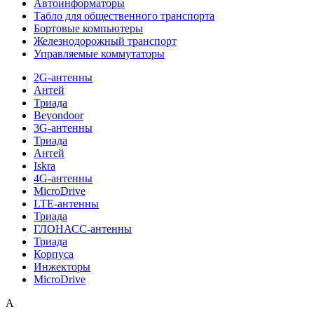
Автоинформаторы
Табло для общественного транспорта
Бортовые компьютеры
Железнодорожный транспорт
Управляемые коммутаторы
2G-антенны
Антей
Триада
Beyondoor
3G-антенны
Триада
Антей
Iskra
4G-антенны
MicroDrive
LTE-антенны
Триада
ГЛОНАСС-антенны
Триада
Корпуса
Инжекторы
MicroDrive
A