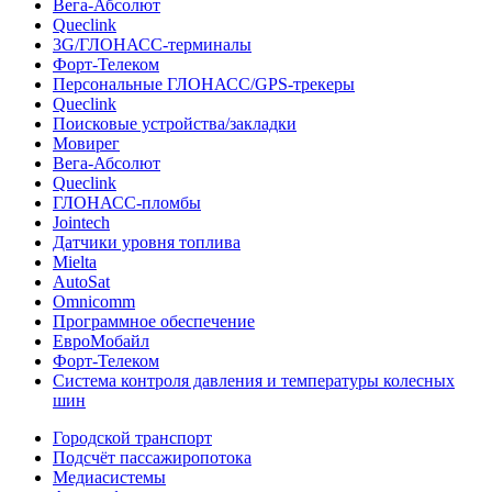
Вега-Абсолют
Queclink
3G/ГЛОНАСС-терминалы
Форт-Телеком
Персональные ГЛОНАСС/GPS-трекеры
Queclink
Поисковые устройства/закладки
Мовирег
Вега-Абсолют
Queclink
ГЛОНАСС-пломбы
Jointech
Датчики уровня топлива
Mielta
AutoSat
Omnicomm
Программное обеспечение
ЕвроМобайл
Форт-Телеком
Система контроля давления и температуры колесных
шин
Городской транспорт
Подсчёт пассажиропотока
Медиасистемы