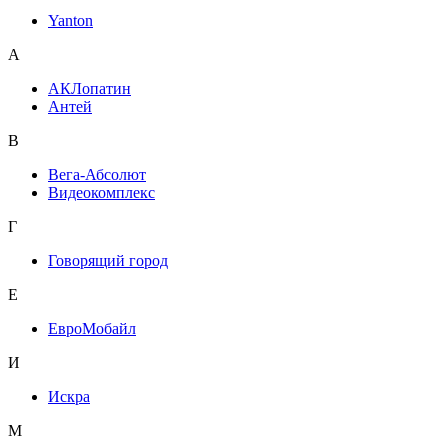
Yanton
А
АКЛопатин
Антей
В
Вега-Абсолют
Видеокомплекс
Г
Говорящий город
Е
ЕвроМобайл
И
Искра
М