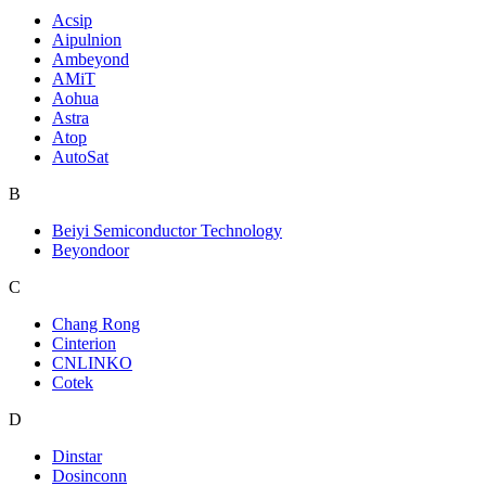
Acsip
Aipulnion
Ambeyond
AMiT
Aohua
Astra
Atop
AutoSat
B
Beiyi Semiconductor Technology
Beyondoor
C
Chang Rong
Cinterion
CNLINKO
Cotek
D
Dinstar
Dosinconn