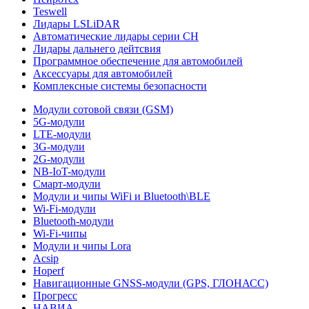
Teswell
Лидары LSLiDAR
Автоматические лидары серии CH
Лидары дальнего дейтсвия
Программное обеспечение для автомобилей
Аксессуары для автомобилей
Комплексные системы безопасности
Модули сотовой связи (GSM)
5G-модули
LTE-модули
3G-модули
2G-модули
NB-IoT-модули
Смарт-модули
Модули и чипы WiFi и Bluetooth\BLE
Wi-Fi-модули
Bluetooth-модули
Wi-Fi-чипы
Модули и чипы Lora
Acsip
Hoperf
Навигационные GNSS-модули (GPS, ГЛОНАСС)
Прогресс
НАВИА