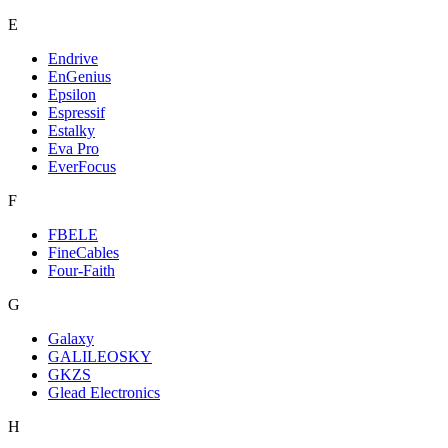
E
Endrive
EnGenius
Epsilon
Espressif
Estalky
Eva Pro
EverFocus
F
FBELE
FineCables
Four-Faith
G
Galaxy
GALILEOSKY
GKZS
Glead Electronics
H