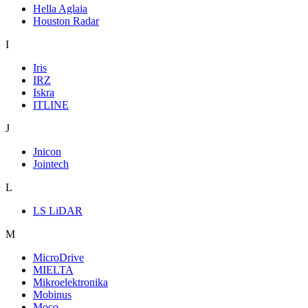
Hella Aglaia
Houston Radar
I
Iris
IRZ
Iskra
ITLINE
J
Jnicon
Jointech
L
LS LiDAR
M
MicroDrive
MIELTA
Mikroelektronika
Mobinus
Moco