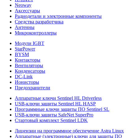
Neoway
Аксессуары
Радиодетали и электронные компоненты
Средства разработчика
Антенны
Микроконтроллеры
Модули IGBT
StarPower
BYSM
Контакторы
Вентиляторы
Конденсаторы
DC-Link
Ионисторы
Предохранители
Аппаратные ключи Sentinel HL Driverless
USB-ключи защиты Sentinel HL HASP
Программные ключи защиты ПО Sentinel SL
USB-ключи защиты SafeNet SuperPro
Стартовый комплект Sentinel LDK
Лицензии на программное обеспечение Astra Linux
Аппаратные (электронные) ключи для защиты ПО