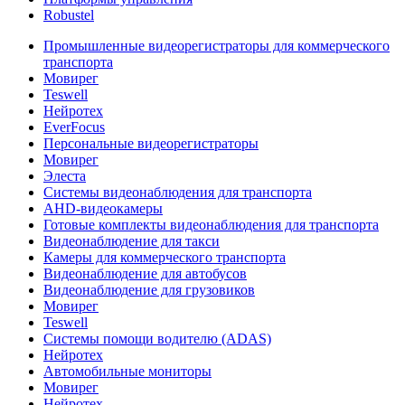
Robustel
Промышленные видеорегистраторы для коммерческого
транспорта
Мовирег
Teswell
Нейротех
EverFocus
Персональные видеорегистраторы
Мовирег
Элеста
Системы видеонаблюдения для транспорта
AHD-видеокамеры
Готовые комплекты видеонаблюдения для транспорта
Видеонаблюдение для такси
Камеры для коммерческого транспорта
Видеонаблюдение для автобусов
Видеонаблюдение для грузовиков
Мовирег
Teswell
Системы помощи водителю (ADAS)
Нейротех
Автомобильные мониторы
Мовирег
Нейротех