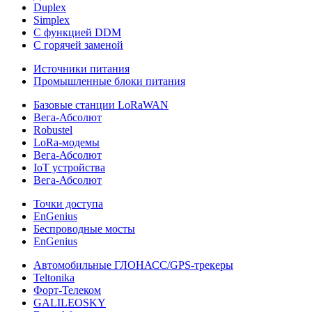
Duplex
Simplex
С функцией DDM
С горячей заменой
Источники питания
Промышленные блоки питания
Базовые станции LoRaWAN
Вега-Абсолют
Robustel
LoRa-модемы
Вега-Абсолют
IoT устройства
Вега-Абсолют
Точки доступа
EnGenius
Беспроводные мосты
EnGenius
Автомобильные ГЛОНАСС/GPS-трекеры
Teltonika
Форт-Телеком
GALILEOSKY