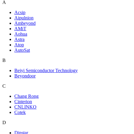
A
Acsip
Aipulnion
Ambeyond
AMiT
Aohua
Astra
Atop
AutoSat
B
Beiyi Semiconductor Technology
Beyondoor
C
Chang Rong
Cinterion
CNLINKO
Cotek
D
Dinstar