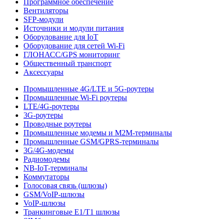
Программное обеспечение
Вентиляторы
SFP-модули
Источники и модули питания
Оборудование для IoT
Оборудование для сетей Wi-Fi
ГЛОНАСС/GPS мониторинг
Общественный транспорт
Аксессуары
Промышленные 4G/LTE и 5G-роутеры
Промышленные Wi-Fi роутеры
LTE/4G-роутеры
3G-роутеры
Проводные роутеры
Промышленные модемы и M2M-терминалы
Промышленные GSM/GPRS-терминалы
3G/4G-модемы
Радиомодемы
NB-IoT-терминалы
Коммутаторы
Голосовая связь (шлюзы)
GSM/VoIP-шлюзы
VoIP-шлюзы
Транкинговые E1/T1 шлюзы