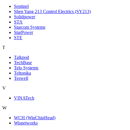
Sentinel
Shen Yang 213 Control Electrics (SY213)
Solidpower
STA
Starcom Systems
StarPower
STE
T
Talkpod
TechBase
Telo Systems
Teltonika
Teswell
V
VINATech
W
WCH (WinChipHead)
Wisnetworks