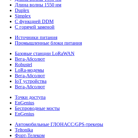
Длина волны 1550 нм
Duplex
Simplex
С функцией DDM
С горячей заменой
Источники питания
Промышленные блоки питания
Базовые станции LoRaWAN
Вега-Абсолют
Robustel
LoRa-модемы
Вега-Абсолют
IoT устройства
Вега-Абсолют
Точки доступа
EnGenius
Беспроводные мосты
EnGenius
Автомобильные ГЛОНАСС/GPS-трекеры
Teltonika
Форт-Телеком