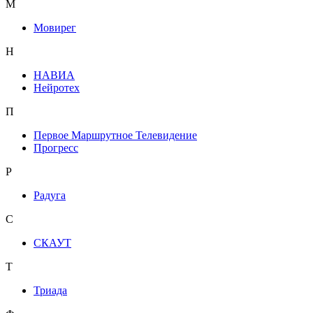
М
Мовирег
Н
НАВИА
Нейротех
П
Первое Маршрутное Телевидение
Прогресс
Р
Радуга
С
СКАУТ
Т
Триада