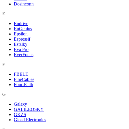
Dosinconn
E
Endrive
EnGenius
Epsilon
Espressif
Estalky
Eva Pro
EverFocus
F
FBELE
FineCables
Four-Faith
G
Galaxy
GALILEOSKY
GKZS
Glead Electronics