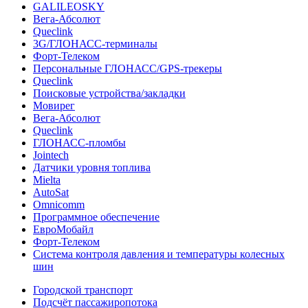
GALILEOSKY
Вега-Абсолют
Queclink
3G/ГЛОНАСС-терминалы
Форт-Телеком
Персональные ГЛОНАСС/GPS-трекеры
Queclink
Поисковые устройства/закладки
Мовирег
Вега-Абсолют
Queclink
ГЛОНАСС-пломбы
Jointech
Датчики уровня топлива
Mielta
AutoSat
Omnicomm
Программное обеспечение
ЕвроМобайл
Форт-Телеком
Система контроля давления и температуры колесных
шин
Городской транспорт
Подсчёт пассажиропотока