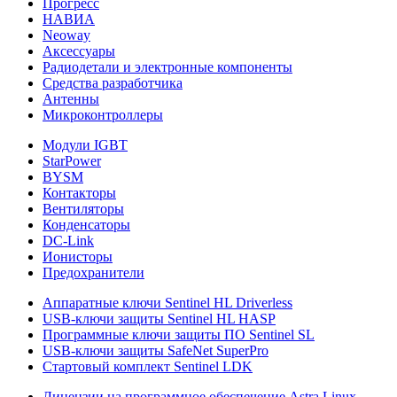
Прогресс
НАВИА
Neoway
Аксессуары
Радиодетали и электронные компоненты
Средства разработчика
Антенны
Микроконтроллеры
Модули IGBT
StarPower
BYSM
Контакторы
Вентиляторы
Конденсаторы
DC-Link
Ионисторы
Предохранители
Аппаратные ключи Sentinel HL Driverless
USB-ключи защиты Sentinel HL HASP
Программные ключи защиты ПО Sentinel SL
USB-ключи защиты SafeNet SuperPro
Стартовый комплект Sentinel LDK
Лицензии на программное обеспечение Astra Linux