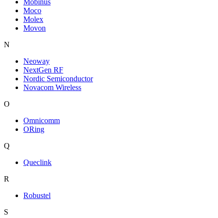
Mobinus
Moco
Molex
Movon
N
Neoway
NextGen RF
Nordic Semiconductor
Novacom Wireless
O
Omnicomm
ORing
Q
Queclink
R
Robustel
S