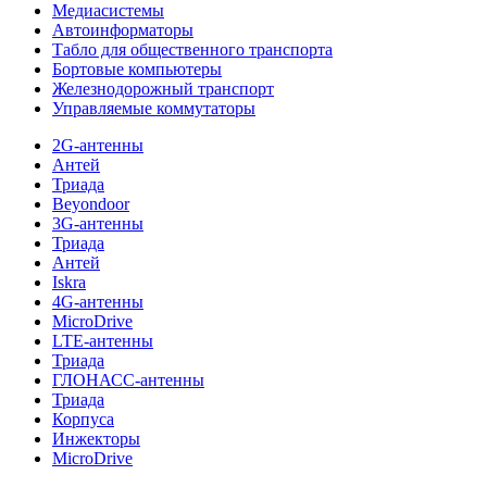
Медиасистемы
Автоинформаторы
Табло для общественного транспорта
Бортовые компьютеры
Железнодорожный транспорт
Управляемые коммутаторы
2G-антенны
Антей
Триада
Beyondoor
3G-антенны
Триада
Антей
Iskra
4G-антенны
MicroDrive
LTE-антенны
Триада
ГЛОНАСС-антенны
Триада
Корпуса
Инжекторы
MicroDrive