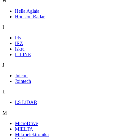
H
Hella Aglaia
Houston Radar
I
Iris
IRZ
Iskra
ITLINE
J
Jnicon
Jointech
L
LS LiDAR
M
MicroDrive
MIELTA
Mikroelektronika