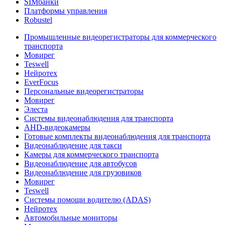
SIMбанки
Платформы управления
Robustel
Промышленные видеорегистраторы для коммерческого
транспорта
Мовирег
Teswell
Нейротех
EverFocus
Персональные видеорегистраторы
Мовирег
Элеста
Системы видеонаблюдения для транспорта
AHD-видеокамеры
Готовые комплекты видеонаблюдения для транспорта
Видеонаблюдение для такси
Камеры для коммерческого транспорта
Видеонаблюдение для автобусов
Видеонаблюдение для грузовиков
Мовирег
Teswell
Системы помощи водителю (ADAS)
Нейротех
Автомобильные мониторы