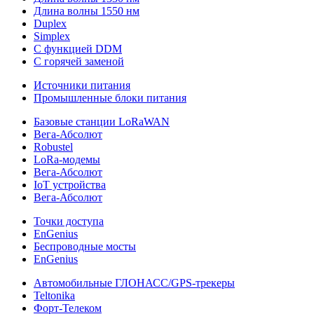
Длина волны 1550 нм
Duplex
Simplex
С функцией DDM
С горячей заменой
Источники питания
Промышленные блоки питания
Базовые станции LoRaWAN
Вега-Абсолют
Robustel
LoRa-модемы
Вега-Абсолют
IoT устройства
Вега-Абсолют
Точки доступа
EnGenius
Беспроводные мосты
EnGenius
Автомобильные ГЛОНАСС/GPS-трекеры
Teltonika
Форт-Телеком