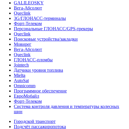
GALILEOSKY
Вега-Абсолют
Queclink
3G/ГЛОНАСС-терминалы
Форт-Телеком
Персональные ГЛОНАСС/GPS-трекеры
Queclink
Поисковые устройства/закладки
Мовирег
Вега-Абсолют
Queclink
ГЛОНАСС-пломбы
Jointech
Датчики уровня топлива
Mielta
AutoSat
Omnicomm
Программное обеспечение
ЕвроМобайл
Форт-Телеком
Система контроля давления и температуры колесных
шин
Городской транспорт
Подсчёт пассажиропотока