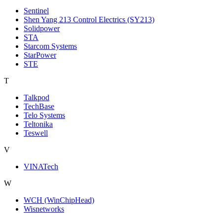
Sentinel
Shen Yang 213 Control Electrics (SY213)
Solidpower
STA
Starcom Systems
StarPower
STE
T
Talkpod
TechBase
Telo Systems
Teltonika
Teswell
V
VINATech
W
WCH (WinChipHead)
Wisnetworks