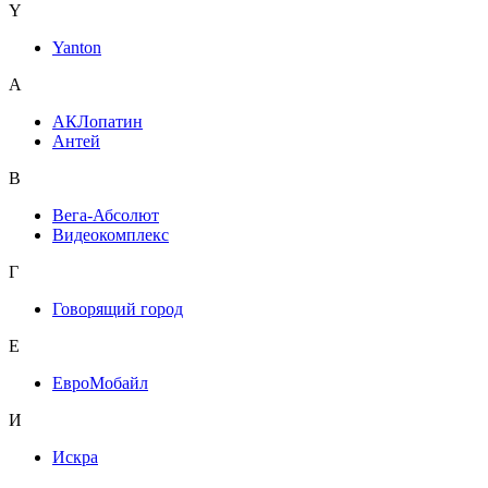
Y
Yanton
А
АКЛопатин
Антей
В
Вега-Абсолют
Видеокомплекс
Г
Говорящий город
Е
ЕвроМобайл
И
Искра