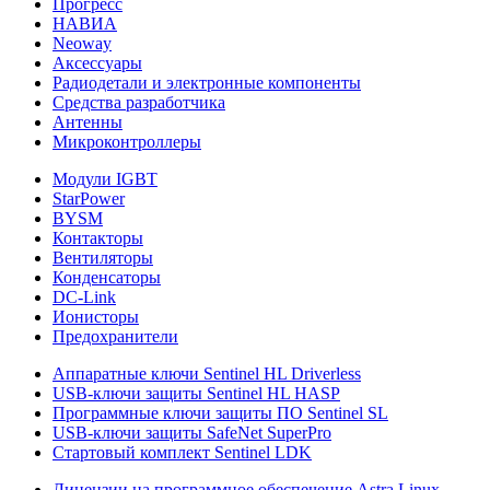
Прогресс
НАВИА
Neoway
Аксессуары
Радиодетали и электронные компоненты
Средства разработчика
Антенны
Микроконтроллеры
Модули IGBT
StarPower
BYSM
Контакторы
Вентиляторы
Конденсаторы
DC-Link
Ионисторы
Предохранители
Аппаратные ключи Sentinel HL Driverless
USB-ключи защиты Sentinel HL HASP
Программные ключи защиты ПО Sentinel SL
USB-ключи защиты SafeNet SuperPro
Стартовый комплект Sentinel LDK
Лицензии на программное обеспечение Astra Linux