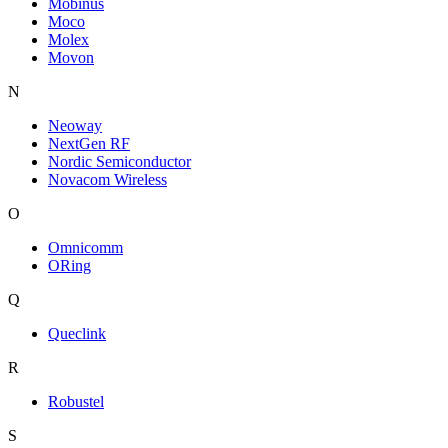
Mobinus
Moco
Molex
Movon
N
Neoway
NextGen RF
Nordic Semiconductor
Novacom Wireless
O
Omnicomm
ORing
Q
Queclink
R
Robustel
S