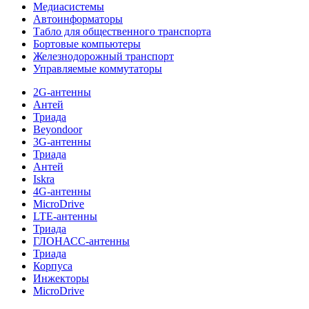
Медиасистемы
Автоинформаторы
Табло для общественного транспорта
Бортовые компьютеры
Железнодорожный транспорт
Управляемые коммутаторы
2G-антенны
Антей
Триада
Beyondoor
3G-антенны
Триада
Антей
Iskra
4G-антенны
MicroDrive
LTE-антенны
Триада
ГЛОНАСС-антенны
Триада
Корпуса
Инжекторы
MicroDrive