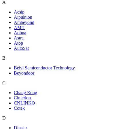
A
Acsip
Aipulnion
Ambeyond
AMiT
Aohua
Astra
Atop
AutoSat
B
Beiyi Semiconductor Technology
Beyondoor
C
Chang Rong
Cinterion
CNLINKO
Cotek
D
Dinstar