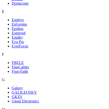
Dosinconn
E
Endrive
EnGenius
Epsilon
Espressif
Estalky
Eva Pro
EverFocus
F
FBELE
FineCables
Four-Faith
G
Galaxy
GALILEOSKY
GKZS
Glead Electronics