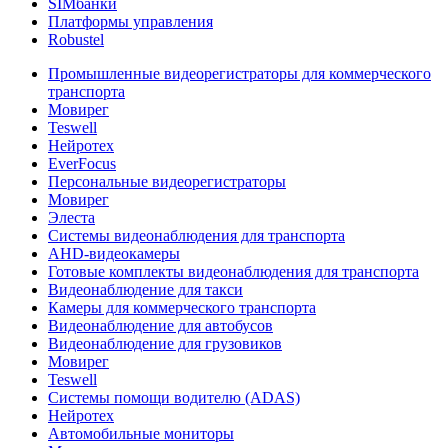
SIMбанки
Платформы управления
Robustel
Промышленные видеорегистраторы для коммерческого
транспорта
Мовирег
Teswell
Нейротех
EverFocus
Персональные видеорегистраторы
Мовирег
Элеста
Системы видеонаблюдения для транспорта
AHD-видеокамеры
Готовые комплекты видеонаблюдения для транспорта
Видеонаблюдение для такси
Камеры для коммерческого транспорта
Видеонаблюдение для автобусов
Видеонаблюдение для грузовиков
Мовирег
Teswell
Системы помощи водителю (ADAS)
Нейротех
Автомобильные мониторы