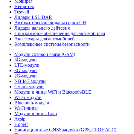
Мовирег
Нейротех
Teswell
Лидары LSLiDAR
Автоматические лидары серии CH
Лидары дальнего дейтсвия
Программное обеспечение для автомобилей
Аксессуары для автомобилей
Комплексные системы безопасности
Модули сотовой связи (GSM)
5G-модули
LTE-модули
3G-модули
2G-модули
NB-IoT-модули
Смарт-модули
Модули и чипы WiFi и Bluetooth\BLE
Wi-Fi-модули
Bluetooth-модули
Wi-Fi-чипы
Модули и чипы Lora
Acsip
Hoperf
Навигационные GNSS-модули (GPS, ГЛОНАСС)