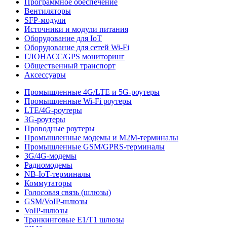
Программное обеспечение
Вентиляторы
SFP-модули
Источники и модули питания
Оборудование для IoT
Оборудование для сетей Wi-Fi
ГЛОНАСС/GPS мониторинг
Общественный транспорт
Аксессуары
Промышленные 4G/LTE и 5G-роутеры
Промышленные Wi-Fi роутеры
LTE/4G-роутеры
3G-роутеры
Проводные роутеры
Промышленные модемы и M2M-терминалы
Промышленные GSM/GPRS-терминалы
3G/4G-модемы
Радиомодемы
NB-IoT-терминалы
Коммутаторы
Голосовая связь (шлюзы)
GSM/VoIP-шлюзы
VoIP-шлюзы
Транкинговые E1/T1 шлюзы