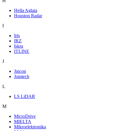
H
Hella Aglaia
Houston Radar
I
Iris
IRZ
Iskra
ITLINE
J
Jnicon
Jointech
L
LS LiDAR
M
MicroDrive
MIELTA
Mikroelektronika