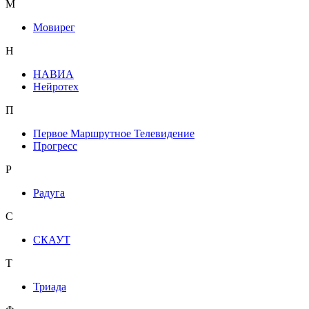
М
Мовирег
Н
НАВИА
Нейротех
П
Первое Маршрутное Телевидение
Прогресс
Р
Радуга
С
СКАУТ
Т
Триада