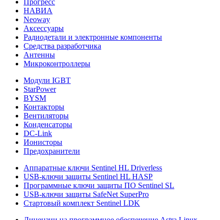
Прогресс
НАВИА
Neoway
Аксессуары
Радиодетали и электронные компоненты
Средства разработчика
Антенны
Микроконтроллеры
Модули IGBT
StarPower
BYSM
Контакторы
Вентиляторы
Конденсаторы
DC-Link
Ионисторы
Предохранители
Аппаратные ключи Sentinel HL Driverless
USB-ключи защиты Sentinel HL HASP
Программные ключи защиты ПО Sentinel SL
USB-ключи защиты SafeNet SuperPro
Стартовый комплект Sentinel LDK
Лицензии на программное обеспечение Astra Linux