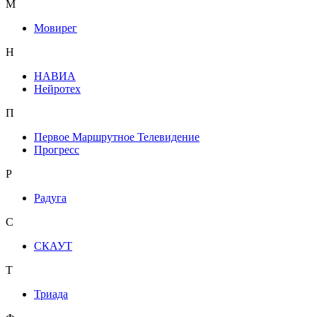
М
Мовирег
Н
НАВИА
Нейротех
П
Первое Маршрутное Телевидение
Прогресс
Р
Радуга
С
СКАУТ
Т
Триада