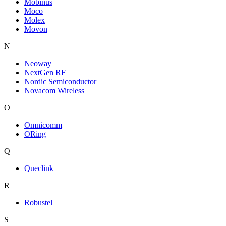
Mobinus
Moco
Molex
Movon
N
Neoway
NextGen RF
Nordic Semiconductor
Novacom Wireless
O
Omnicomm
ORing
Q
Queclink
R
Robustel
S