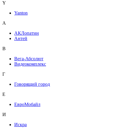
Y
Yanton
А
АКЛопатин
Антей
В
Вега-Абсолют
Видеокомплекс
Г
Говорящий город
Е
ЕвроМобайл
И
Искра