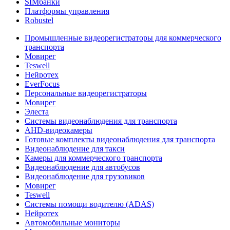
SIMбанки
Платформы управления
Robustel
Промышленные видеорегистраторы для коммерческого
транспорта
Мовирег
Teswell
Нейротех
EverFocus
Персональные видеорегистраторы
Мовирег
Элеста
Системы видеонаблюдения для транспорта
AHD-видеокамеры
Готовые комплекты видеонаблюдения для транспорта
Видеонаблюдение для такси
Камеры для коммерческого транспорта
Видеонаблюдение для автобусов
Видеонаблюдение для грузовиков
Мовирег
Teswell
Системы помощи водителю (ADAS)
Нейротех
Автомобильные мониторы