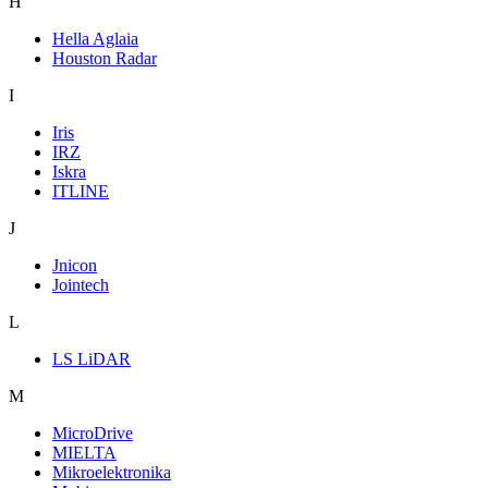
H
Hella Aglaia
Houston Radar
I
Iris
IRZ
Iskra
ITLINE
J
Jnicon
Jointech
L
LS LiDAR
M
MicroDrive
MIELTA
Mikroelektronika