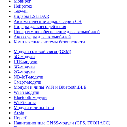
Мовирег
Нейротех
Teswell
Лидары LSLiDAR
Автоматические лидары серии CH
Лидары дальнего дейтсвия
Программное обеспечение для автомобилей
Аксессуары для автомобилей
Комплексные системы безопасности
Модули сотовой связи (GSM)
5G-модули
LTE-модули
3G-модули
2G-модули
NB-IoT-модули
Смарт-модули
Модули и чипы WiFi и Bluetooth\BLE
Wi-Fi-модули
Bluetooth-модули
Wi-Fi-чипы
Модули и чипы Lora
Acsip
Hoperf
Навигационные GNSS-модули (GPS, ГЛОНАСС)