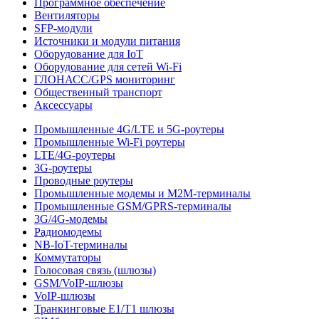
Программное обеспечение
Вентиляторы
SFP-модули
Источники и модули питания
Оборудование для IoT
Оборудование для сетей Wi-Fi
ГЛОНАСС/GPS мониторинг
Общественный транспорт
Аксессуары
Промышленные 4G/LTE и 5G-роутеры
Промышленные Wi-Fi роутеры
LTE/4G-роутеры
3G-роутеры
Проводные роутеры
Промышленные модемы и M2M-терминалы
Промышленные GSM/GPRS-терминалы
3G/4G-модемы
Радиомодемы
NB-IoT-терминалы
Коммутаторы
Голосовая связь (шлюзы)
GSM/VoIP-шлюзы
VoIP-шлюзы
Транкинговые E1/T1 шлюзы