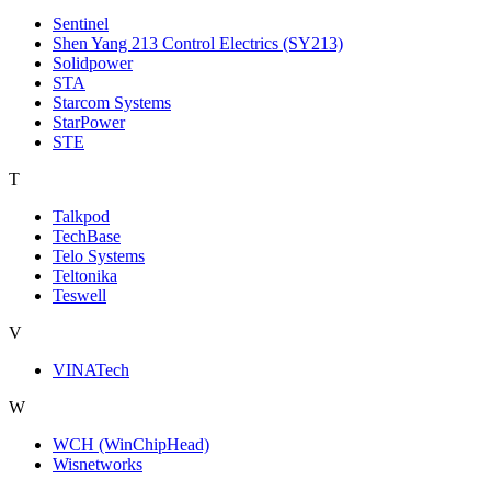
Sentinel
Shen Yang 213 Control Electrics (SY213)
Solidpower
STA
Starcom Systems
StarPower
STE
T
Talkpod
TechBase
Telo Systems
Teltonika
Teswell
V
VINATech
W
WCH (WinChipHead)
Wisnetworks