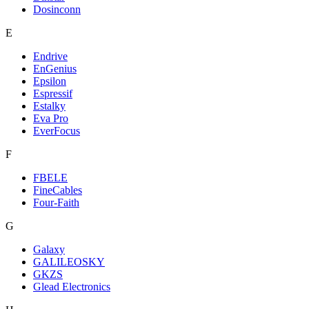
Dosinconn
E
Endrive
EnGenius
Epsilon
Espressif
Estalky
Eva Pro
EverFocus
F
FBELE
FineCables
Four-Faith
G
Galaxy
GALILEOSKY
GKZS
Glead Electronics