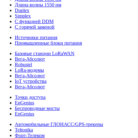
Длина волны 1550 нм
Duplex
Simplex
С функцией DDM
С горячей заменой
Источники питания
Промышленные блоки питания
Базовые станции LoRaWAN
Вега-Абсолют
Robustel
LoRa-модемы
Вега-Абсолют
IoT устройства
Вега-Абсолют
Точки доступа
EnGenius
Беспроводные мосты
EnGenius
Автомобильные ГЛОНАСС/GPS-трекеры
Teltonika
Форт-Телеком