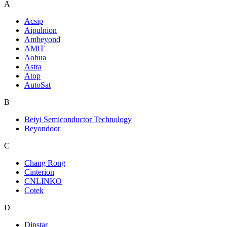
A
Acsip
Aipulnion
Ambeyond
AMiT
Aohua
Astra
Atop
AutoSat
B
Beiyi Semiconductor Technology
Beyondoor
C
Chang Rong
Cinterion
CNLINKO
Cotek
D
Dinstar