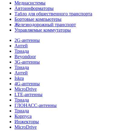
Медиасистемы
Автоинформаторы
Табло для общественного транспорта
Бортовые компьютеры
Железнодорожный транспорт
Управляемые коммутаторы
2G-антенны
Антей
Триада
Beyondoor
3G-антенны
Триада
Антей
Iskra
4G-антенны
MicroDrive
LTE-антенны
Триада
ГЛОНАСС-антенны
Триада
Корпуса
Инжекторы
MicroDrive