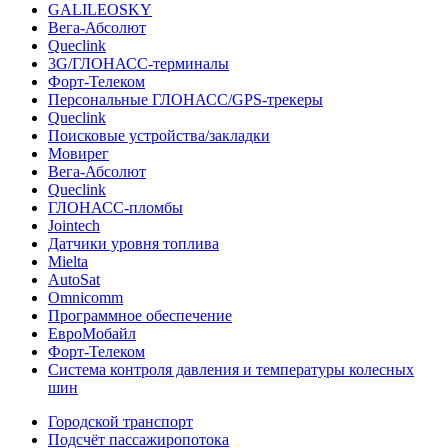
GALILEOSKY
Вега-Абсолют
Queclink
3G/ГЛОНАСС-терминалы
Форт-Телеком
Персональные ГЛОНАСС/GPS-трекеры
Queclink
Поисковые устройства/закладки
Мовирег
Вега-Абсолют
Queclink
ГЛОНАСС-пломбы
Jointech
Датчики уровня топлива
Mielta
AutoSat
Omnicomm
Программное обеспечение
ЕвроМобайл
Форт-Телеком
Система контроля давления и температуры колесных
шин
Городской транспорт
Подсчёт пассажиропотока