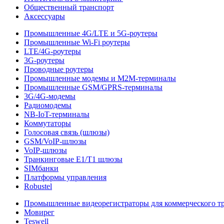
Общественный транспорт
Аксессуары
Промышленные 4G/LTE и 5G-роутеры
Промышленные Wi-Fi роутеры
LTE/4G-роутеры
3G-роутеры
Проводные роутеры
Промышленные модемы и M2M-терминалы
Промышленные GSM/GPRS-терминалы
3G/4G-модемы
Радиомодемы
NB-IoT-терминалы
Коммутаторы
Голосовая связь (шлюзы)
GSM/VoIP-шлюзы
VoIP-шлюзы
Транкинговые E1/T1 шлюзы
SIMбанки
Платформы управления
Robustel
Промышленные видеорегистраторы для коммерческого т
Мовирег
Teswell