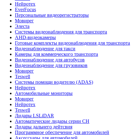
Нейротех
EverFocus
Персональные видеорегистраторы
Мовирег
Элеста
Системы видеонаблюдения для транспорта
AHD-видеокамеры
Готовые комплекты видеонаблюдения для транспорта
Видеонаблюдение для такси
Камеры для коммерческого транспорта
Видеонаблюдение для автобусов
Видеонаблюдение для грузовиков
Мовирег
Teswell
Системы помощи водителю (ADAS)
Нейротех
Автомобильные мониторы
Мовирег
Нейротех
Teswell
Лидары LSLiDAR
Автоматические лидары серии CH
Лидары дальнего дейтсвия
Программное обеспечение для автомобилей
Аксессуары для автомобилей