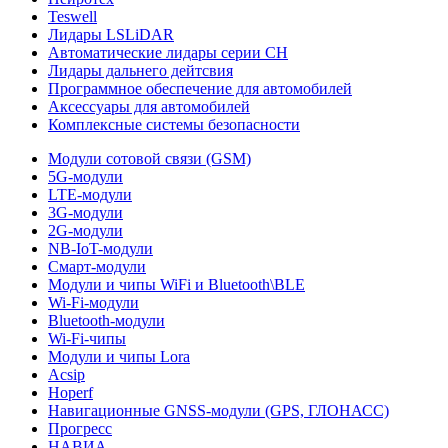
Teswell
Лидары LSLiDAR
Автоматические лидары серии CH
Лидары дальнего дейтсвия
Программное обеспечение для автомобилей
Аксессуары для автомобилей
Комплексные системы безопасности
Модули сотовой связи (GSM)
5G-модули
LTE-модули
3G-модули
2G-модули
NB-IoT-модули
Смарт-модули
Модули и чипы WiFi и Bluetooth\BLE
Wi-Fi-модули
Bluetooth-модули
Wi-Fi-чипы
Модули и чипы Lora
Acsip
Hoperf
Навигационные GNSS-модули (GPS, ГЛОНАСС)
Прогресс
НАВИА