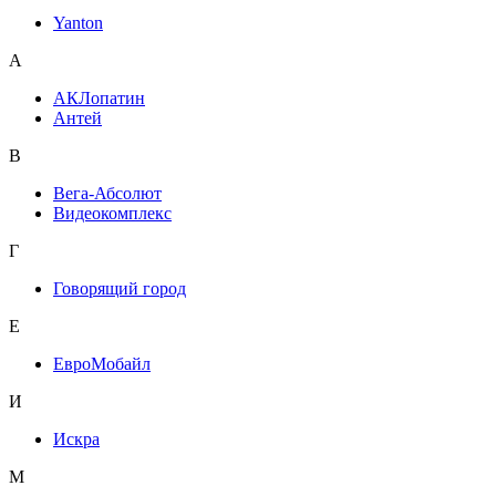
Yanton
А
АКЛопатин
Антей
В
Вега-Абсолют
Видеокомплекс
Г
Говорящий город
Е
ЕвроМобайл
И
Искра
М