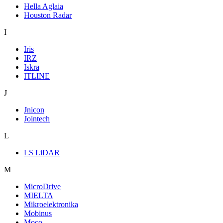
Hella Aglaia
Houston Radar
I
Iris
IRZ
Iskra
ITLINE
J
Jnicon
Jointech
L
LS LiDAR
M
MicroDrive
MIELTA
Mikroelektronika
Mobinus
Moco