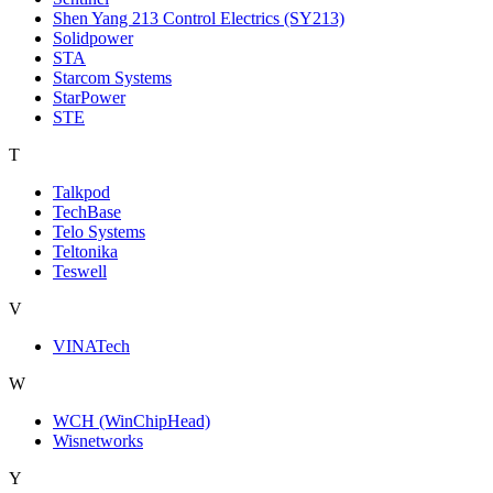
Shen Yang 213 Control Electrics (SY213)
Solidpower
STA
Starcom Systems
StarPower
STE
T
Talkpod
TechBase
Telo Systems
Teltonika
Teswell
V
VINATech
W
WCH (WinChipHead)
Wisnetworks
Y