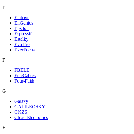
E
Endrive
EnGenius
Epsilon
Espressif
Estalky
Eva Pro
EverFocus
F
FBELE
FineCables
Four-Faith
G
Galaxy
GALILEOSKY
GKZS
Glead Electronics
H