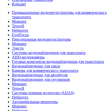
Robustel
Промышленные видеорегистраторы для коммерческого
транспорта
Мовирег
Teswell
Нейротех
EverFocus
Персональные видеорегистраторы
Мовирег
Элеста
Системы видеонаблюдения для транспорта
AHD-видеокамеры
Готовые комплекты видеонаблюдения для транспорта
Видеонаблюдение для такси
Камеры для коммерческого транспорта
Видеонаблюдение для автобусов
Видеонаблюдение для грузовиков
Мовирег
Teswell
Системы помощи водителю (ADAS)
Нейротех
Автомобильные мониторы
Мовирег
Нейротех