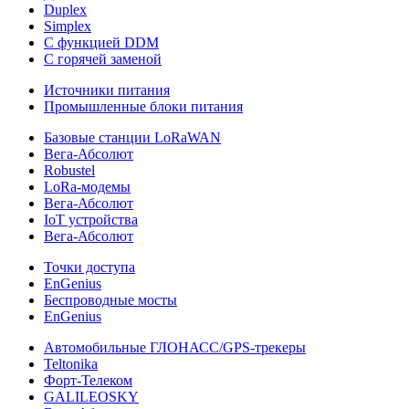
Duplex
Simplex
С функцией DDM
С горячей заменой
Источники питания
Промышленные блоки питания
Базовые станции LoRaWAN
Вега-Абсолют
Robustel
LoRa-модемы
Вега-Абсолют
IoT устройства
Вега-Абсолют
Точки доступа
EnGenius
Беспроводные мосты
EnGenius
Автомобильные ГЛОНАСС/GPS-трекеры
Teltonika
Форт-Телеком
GALILEOSKY