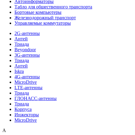
Автоинформаторы
Табло для общественного транспорта
Бортовые компьютеры
Железнодорожный транспорт
Управляемые коммутаторы
2G-антенны
Антей
Триада
Beyondoor
3G-антенны
Триада
Антей
Iskra
4G-антенны
MicroDrive
LTE-антенны
Триада
ГЛОНАСС-антенны
Триада
Корпуса
Инжекторы
MicroDrive
A