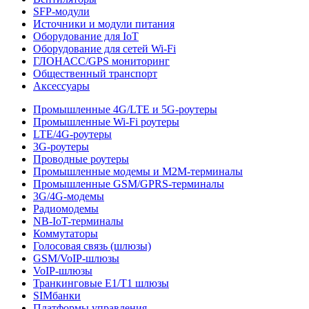
SFP-модули
Источники и модули питания
Оборудование для IoT
Оборудование для сетей Wi-Fi
ГЛОНАСС/GPS мониторинг
Общественный транспорт
Аксессуары
Промышленные 4G/LTE и 5G-роутеры
Промышленные Wi-Fi роутеры
LTE/4G-роутеры
3G-роутеры
Проводные роутеры
Промышленные модемы и M2M-терминалы
Промышленные GSM/GPRS-терминалы
3G/4G-модемы
Радиомодемы
NB-IoT-терминалы
Коммутаторы
Голосовая связь (шлюзы)
GSM/VoIP-шлюзы
VoIP-шлюзы
Транкинговые E1/T1 шлюзы
SIMбанки
Платформы управления