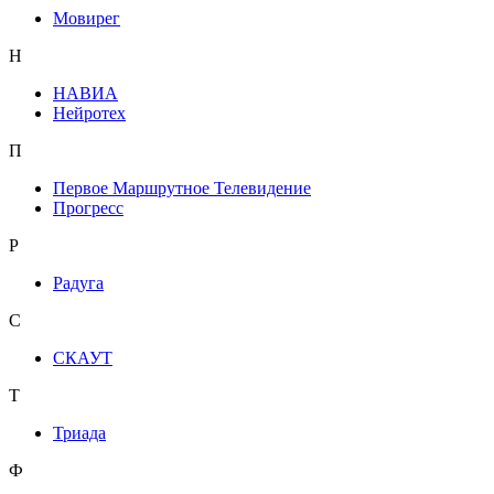
Мовирег
Н
НАВИА
Нейротех
П
Первое Маршрутное Телевидение
Прогресс
Р
Радуга
С
СКАУТ
Т
Триада
Ф