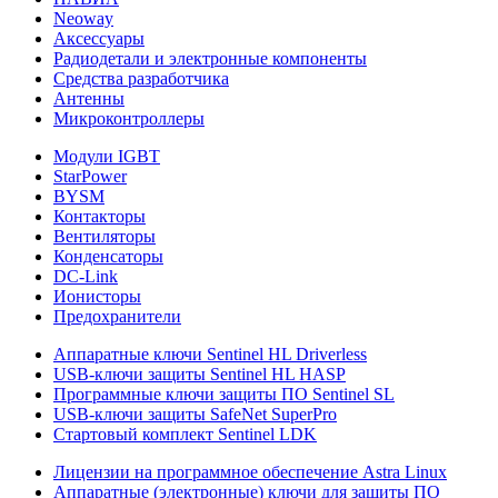
Neoway
Аксессуары
Радиодетали и электронные компоненты
Средства разработчика
Антенны
Микроконтроллеры
Модули IGBT
StarPower
BYSM
Контакторы
Вентиляторы
Конденсаторы
DC-Link
Ионисторы
Предохранители
Аппаратные ключи Sentinel HL Driverless
USB-ключи защиты Sentinel HL HASP
Программные ключи защиты ПО Sentinel SL
USB-ключи защиты SafeNet SuperPro
Стартовый комплект Sentinel LDK
Лицензии на программное обеспечение Astra Linux
Аппаратные (электронные) ключи для защиты ПО