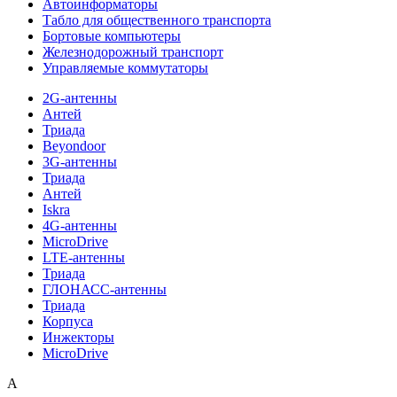
Автоинформаторы
Табло для общественного транспорта
Бортовые компьютеры
Железнодорожный транспорт
Управляемые коммутаторы
2G-антенны
Антей
Триада
Beyondoor
3G-антенны
Триада
Антей
Iskra
4G-антенны
MicroDrive
LTE-антенны
Триада
ГЛОНАСС-антенны
Триада
Корпуса
Инжекторы
MicroDrive
A