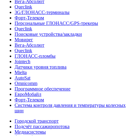
Вега-Абсолют
Queclink
3G/ГЛОНАСС-терминалы
Форт-Телеком
Персональные ГЛОНАСС/GPS-трекеры
Queclink
Поисковые устройства/закладки
Мовирег
Вега-Абсолют
Queclink
ГЛОНАСС-пломбы
Jointech
Датчики уровня топлива
Mielta
AutoSat
Omnicomm
Программное обеспечение
ЕвроМобайл
Форт-Телеком
Система контроля давления и температуры колесных
шин
Городской транспорт
Подсчёт пассажиропотока
Медиасистемы