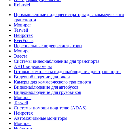
Robustel
Промышленные видеорегистраторы для коммерческого
транспорта
Мовирег
Teswell
Нейротех
EverFocus
Персональные видеорегистраторы
Мовирег
Элеста
Системы видеонаблюдения для транспорта
AHD-видеокамеры
Готовые комплекты видеонаблюдения для транспорта
Видеонаблюдение для такси
Камеры для коммерческого транспорта
Видеонаблюдение для автобусов
Видеонаблюдение для грузовиков
Мовирег
Teswell
Системы помощи водителю (ADAS)
Нейротех
Автомобильные мониторы
Мовирег
Нейротех