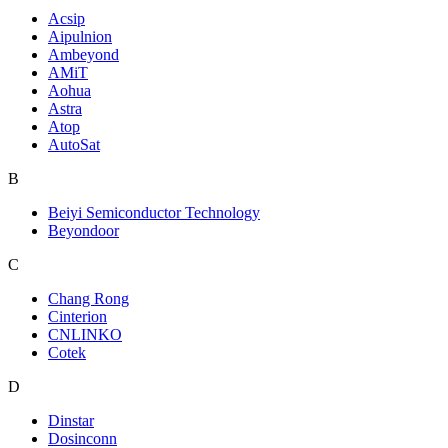
Acsip
Aipulnion
Ambeyond
AMiT
Aohua
Astra
Atop
AutoSat
B
Beiyi Semiconductor Technology
Beyondoor
C
Chang Rong
Cinterion
CNLINKO
Cotek
D
Dinstar
Dosinconn