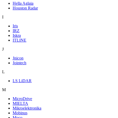
Hella Aglaia
Houston Radar
I
Iris
IRZ
Iskra
ITLINE
J
Jnicon
Jointech
L
LS LiDAR
M
MicroDrive
MIELTA
Mikroelektronika
Mobinus
Moco