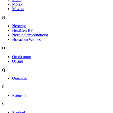
Molex
Movon
N
Neoway
NextGen RF
Nordic Semiconductor
Novacom Wireless
O
Omnicomm
ORing
Q
Queclink
R
Robustel
S
Sentinel