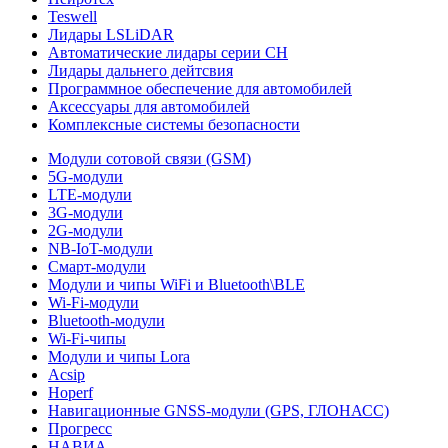
Teswell
Лидары LSLiDAR
Автоматические лидары серии CH
Лидары дальнего дейтсвия
Программное обеспечение для автомобилей
Аксессуары для автомобилей
Комплексные системы безопасности
Модули сотовой связи (GSM)
5G-модули
LTE-модули
3G-модули
2G-модули
NB-IoT-модули
Смарт-модули
Модули и чипы WiFi и Bluetooth\BLE
Wi-Fi-модули
Bluetooth-модули
Wi-Fi-чипы
Модули и чипы Lora
Acsip
Hoperf
Навигационные GNSS-модули (GPS, ГЛОНАСС)
Прогресс
НАВИА