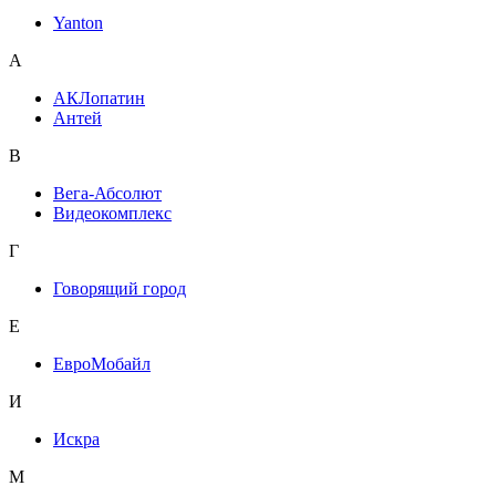
Yanton
А
АКЛопатин
Антей
В
Вега-Абсолют
Видеокомплекс
Г
Говорящий город
Е
ЕвроМобайл
И
Искра
М