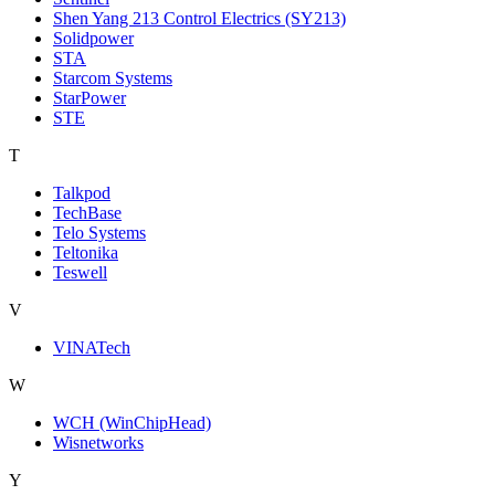
Shen Yang 213 Control Electrics (SY213)
Solidpower
STA
Starcom Systems
StarPower
STE
T
Talkpod
TechBase
Telo Systems
Teltonika
Teswell
V
VINATech
W
WCH (WinChipHead)
Wisnetworks
Y