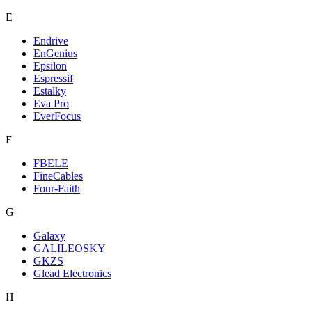
E
Endrive
EnGenius
Epsilon
Espressif
Estalky
Eva Pro
EverFocus
F
FBELE
FineCables
Four-Faith
G
Galaxy
GALILEOSKY
GKZS
Glead Electronics
H