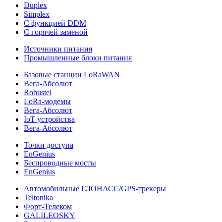
Duplex
Simplex
С функцией DDM
С горячей заменой
Источники питания
Промышленные блоки питания
Базовые станции LoRaWAN
Вега-Абсолют
Robustel
LoRa-модемы
Вега-Абсолют
IoT устройства
Вега-Абсолют
Точки доступа
EnGenius
Беспроводные мосты
EnGenius
Автомобильные ГЛОНАСС/GPS-трекеры
Teltonika
Форт-Телеком
GALILEOSKY