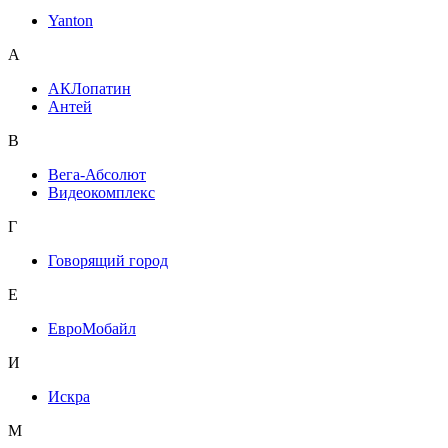
Yanton
А
АКЛопатин
Антей
В
Вега-Абсолют
Видеокомплекс
Г
Говорящий город
Е
ЕвроМобайл
И
Искра
М