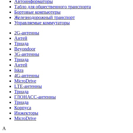
Автоинформаторы
Табло для общественного транспорта
Бортовые компьютеры
Железнодорожный транспорт
Управляемые коммутаторы
2G-антенны
Антей
Триада
Beyondoor
3G-антенны
Триада
Антей
Iskra
4G-антенны
MicroDrive
LTE-антенны
Триада
ГЛОНАСС-антенны
Триада
Корпуса
Инжекторы
MicroDrive
A