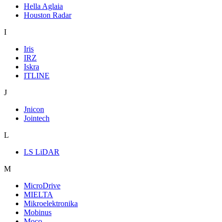
Hella Aglaia
Houston Radar
I
Iris
IRZ
Iskra
ITLINE
J
Jnicon
Jointech
L
LS LiDAR
M
MicroDrive
MIELTA
Mikroelektronika
Mobinus
Moco