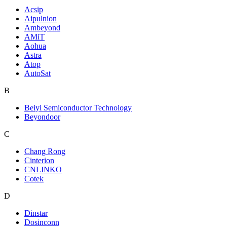
Acsip
Aipulnion
Ambeyond
AMiT
Aohua
Astra
Atop
AutoSat
B
Beiyi Semiconductor Technology
Beyondoor
C
Chang Rong
Cinterion
CNLINKO
Cotek
D
Dinstar
Dosinconn