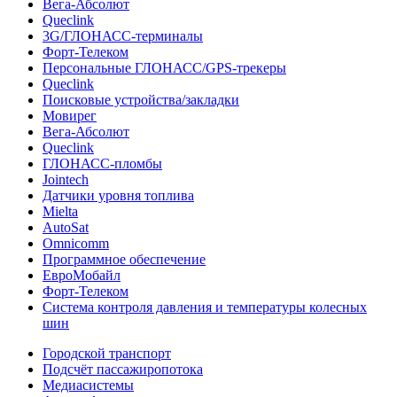
Вега-Абсолют
Queclink
3G/ГЛОНАСС-терминалы
Форт-Телеком
Персональные ГЛОНАСС/GPS-трекеры
Queclink
Поисковые устройства/закладки
Мовирег
Вега-Абсолют
Queclink
ГЛОНАСС-пломбы
Jointech
Датчики уровня топлива
Mielta
AutoSat
Omnicomm
Программное обеспечение
ЕвроМобайл
Форт-Телеком
Система контроля давления и температуры колесных
шин
Городской транспорт
Подсчёт пассажиропотока
Медиасистемы