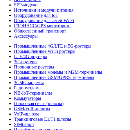
SFP-модули
Источники и модули питания
Оборудование для IoT
Оборудование для сетей Wi-Fi
ГЛОНАСС/GPS мониторинг
Общественный транспорт
Аксессуары
Промышленные 4G/LTE и 5G-роутеры
Промышленные Wi-Fi роутеры
LTE/4G-роутеры
3G-роутеры
Проводные роутеры
Промышленные модемы и M2M-терминалы
Промышленные GSM/GPRS-терминалы
3G/4G-модемы
Радиомодемы
NB-IoT-терминалы
Коммутаторы
Голосовая связь (шлюзы)
GSM/VoIP-шлюзы
VoIP-шлюзы
Транкинговые E1/T1 шлюзы
SIMбанки
Платформы управления