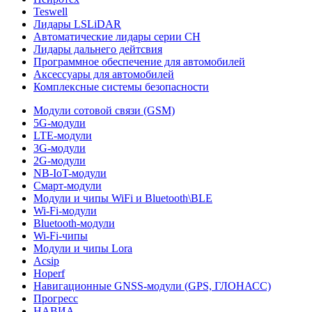
Teswell
Лидары LSLiDAR
Автоматические лидары серии CH
Лидары дальнего дейтсвия
Программное обеспечение для автомобилей
Аксессуары для автомобилей
Комплексные системы безопасности
Модули сотовой связи (GSM)
5G-модули
LTE-модули
3G-модули
2G-модули
NB-IoT-модули
Смарт-модули
Модули и чипы WiFi и Bluetooth\BLE
Wi-Fi-модули
Bluetooth-модули
Wi-Fi-чипы
Модули и чипы Lora
Acsip
Hoperf
Навигационные GNSS-модули (GPS, ГЛОНАСС)
Прогресс
НАВИА