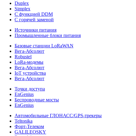
Duplex
Simplex
С функцией DDM
С горячей заменой
Источники питания
Промышленные блоки питания
Базовые станции LoRaWAN
Вега-Абсолют
Robustel
LoRa-модемы
Вега-Абсолют
IoT устройства
Вега-Абсолют
Точки доступа
EnGenius
Беспроводные мосты
EnGenius
Автомобильные ГЛОНАСС/GPS-трекеры
Teltonika
Форт-Телеком
GALILEOSKY