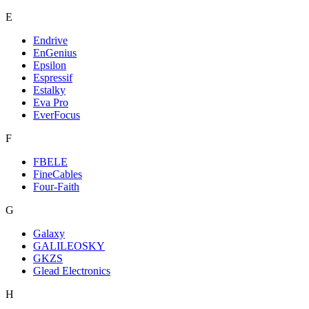
E
Endrive
EnGenius
Epsilon
Espressif
Estalky
Eva Pro
EverFocus
F
FBELE
FineCables
Four-Faith
G
Galaxy
GALILEOSKY
GKZS
Glead Electronics
H