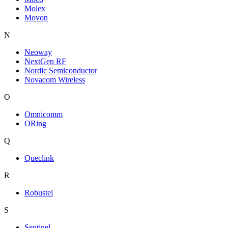
Molex
Movon
N
Neoway
NextGen RF
Nordic Semiconductor
Novacom Wireless
O
Omnicomm
ORing
Q
Queclink
R
Robustel
S
Sentinel