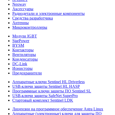
Neoway
Аксессуары
Радиодетали и электронные компоненты
Средства разработчика
Антенны
Микроконтроллеры
Модули IGBT
StarPower
BYSM
Контакторы
Вентиляторы
Конденсаторы
DC-Link
Ионисторы
Предохранители
Аппаратные ключи Sentinel HL Driverless
USB-ключи защиты Sentinel HL HASP
Программные ключи защиты ПО Sentinel SL
USB-ключи защиты SafeNet SuperPro
Стартовый комплект Sentinel LDK
Лицензии на программное обеспечение Astra Linux
Аппаратные (электронные) ключи для защиты ПО