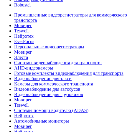
Robustel
Промышленные видеорегистраторы для коммерческого
транспорта
Мовирег
Teswell
Нейротех
EverFocus
Персональные видеорегистраторы
Мовирег
Элеста
Системы видеонаблюдения для транспорта
AHD-видеокамеры
Готовые комплекты видеонаблюдения для транспорта
Видеонаблюдение для такси
Камеры для коммерческого транспорта
Видеонаблюдение для автобусов
Видеонаблюдение для грузовиков
Мовирег
Teswell
Системы помощи водителю (ADAS)
Нейротех
Автомобильные мониторы
Мовирег
Нейротех