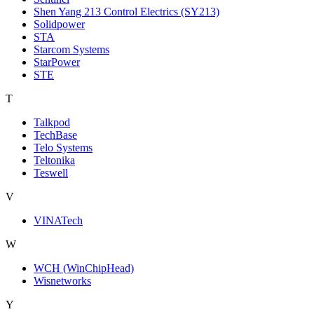
Shen Yang 213 Control Electrics (SY213)
Solidpower
STA
Starcom Systems
StarPower
STE
T
Talkpod
TechBase
Telo Systems
Teltonika
Teswell
V
VINATech
W
WCH (WinChipHead)
Wisnetworks
Y