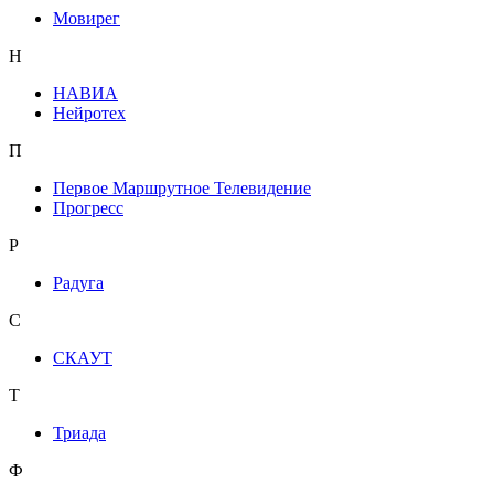
Мовирег
Н
НАВИА
Нейротех
П
Первое Маршрутное Телевидение
Прогресс
Р
Радуга
С
СКАУТ
Т
Триада
Ф