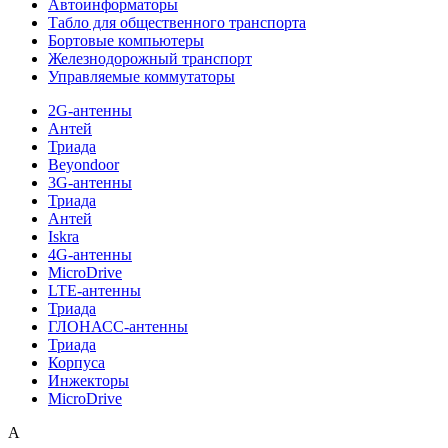
Автоинформаторы
Табло для общественного транспорта
Бортовые компьютеры
Железнодорожный транспорт
Управляемые коммутаторы
2G-антенны
Антей
Триада
Beyondoor
3G-антенны
Триада
Антей
Iskra
4G-антенны
MicroDrive
LTE-антенны
Триада
ГЛОНАСС-антенны
Триада
Корпуса
Инжекторы
MicroDrive
A