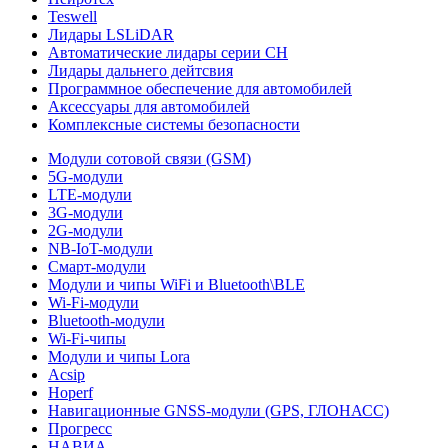
Teswell
Лидары LSLiDAR
Автоматические лидары серии CH
Лидары дальнего дейтсвия
Программное обеспечение для автомобилей
Аксессуары для автомобилей
Комплексные системы безопасности
Модули сотовой связи (GSM)
5G-модули
LTE-модули
3G-модули
2G-модули
NB-IoT-модули
Смарт-модули
Модули и чипы WiFi и Bluetooth\BLE
Wi-Fi-модули
Bluetooth-модули
Wi-Fi-чипы
Модули и чипы Lora
Acsip
Hoperf
Навигационные GNSS-модули (GPS, ГЛОНАСС)
Прогресс
НАВИА