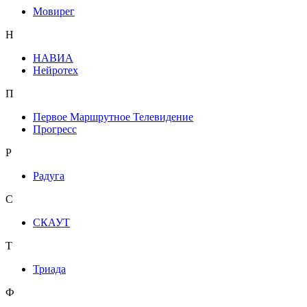
Мовирег
Н
НАВИА
Нейротех
П
Первое Маршрутное Телевидение
Прогресс
Р
Радуга
С
СКАУТ
Т
Триада
Ф