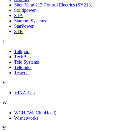
Shen Yang 213 Control Electrics (SY213)
Solidpower
STA
Starcom Systems
StarPower
STE
T
Talkpod
TechBase
Telo Systems
Teltonika
Teswell
V
VINATech
W
WCH (WinChipHead)
Wisnetworks
Y