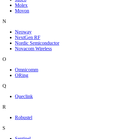
Molex
Movon
N
Neoway
NextGen RF
Nordic Semiconductor
Novacom Wireless
O
Omnicomm
ORing
Q
Queclink
R
Robustel
S
Sentinel