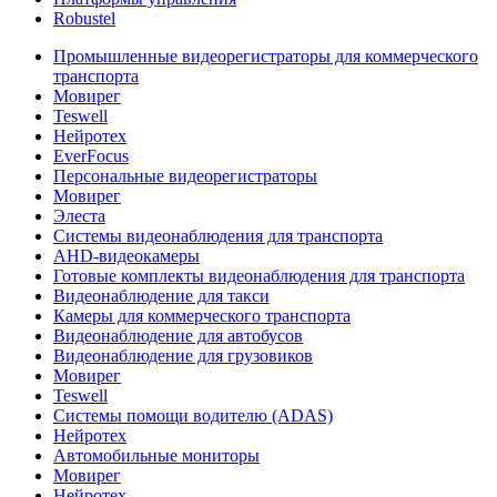
Robustel
Промышленные видеорегистраторы для коммерческого
транспорта
Мовирег
Teswell
Нейротех
EverFocus
Персональные видеорегистраторы
Мовирег
Элеста
Системы видеонаблюдения для транспорта
AHD-видеокамеры
Готовые комплекты видеонаблюдения для транспорта
Видеонаблюдение для такси
Камеры для коммерческого транспорта
Видеонаблюдение для автобусов
Видеонаблюдение для грузовиков
Мовирег
Teswell
Системы помощи водителю (ADAS)
Нейротех
Автомобильные мониторы
Мовирег
Нейротех