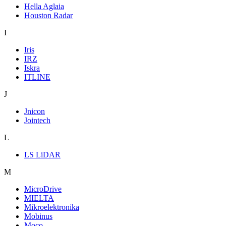
Hella Aglaia
Houston Radar
I
Iris
IRZ
Iskra
ITLINE
J
Jnicon
Jointech
L
LS LiDAR
M
MicroDrive
MIELTA
Mikroelektronika
Mobinus
Moco