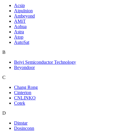
Acsip
Aipulnion
Ambeyond
AMiT
Aohua
Astra
Atop
AutoSat
B
Beiyi Semiconductor Technology
Beyondoor
C
Chang Rong
Cinterion
CNLINKO
Cotek
D
Dinstar
Dosinconn