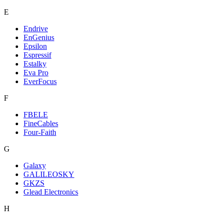
E
Endrive
EnGenius
Epsilon
Espressif
Estalky
Eva Pro
EverFocus
F
FBELE
FineCables
Four-Faith
G
Galaxy
GALILEOSKY
GKZS
Glead Electronics
H