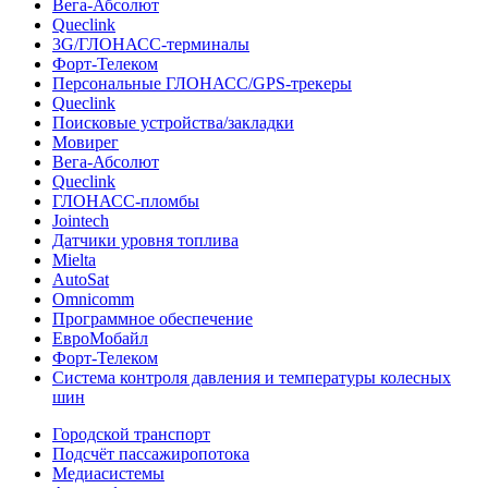
Вега-Абсолют
Queclink
3G/ГЛОНАСС-терминалы
Форт-Телеком
Персональные ГЛОНАСС/GPS-трекеры
Queclink
Поисковые устройства/закладки
Мовирег
Вега-Абсолют
Queclink
ГЛОНАСС-пломбы
Jointech
Датчики уровня топлива
Mielta
AutoSat
Omnicomm
Программное обеспечение
ЕвроМобайл
Форт-Телеком
Система контроля давления и температуры колесных
шин
Городской транспорт
Подсчёт пассажиропотока
Медиасистемы