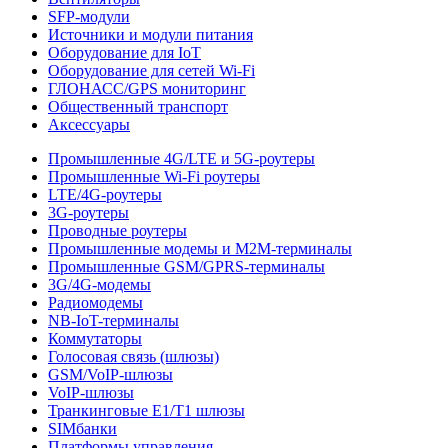
SFP-модули
Источники и модули питания
Оборудование для IoT
Оборудование для сетей Wi-Fi
ГЛОНАСС/GPS мониторинг
Общественный транспорт
Аксессуары
Промышленные 4G/LTE и 5G-роутеры
Промышленные Wi-Fi роутеры
LTE/4G-роутеры
3G-роутеры
Проводные роутеры
Промышленные модемы и M2M-терминалы
Промышленные GSM/GPRS-терминалы
3G/4G-модемы
Радиомодемы
NB-IoT-терминалы
Коммутаторы
Голосовая связь (шлюзы)
GSM/VoIP-шлюзы
VoIP-шлюзы
Транкинговые E1/T1 шлюзы
SIMбанки
Платформы управления