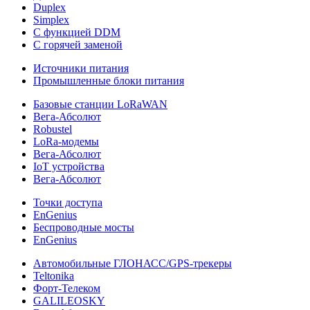
Duplex
Simplex
С функцией DDM
С горячей заменой
Источники питания
Промышленные блоки питания
Базовые станции LoRaWAN
Вега-Абсолют
Robustel
LoRa-модемы
Вега-Абсолют
IoT устройства
Вега-Абсолют
Точки доступа
EnGenius
Беспроводные мосты
EnGenius
Автомобильные ГЛОНАСС/GPS-трекеры
Teltonika
Форт-Телеком
GALILEOSKY