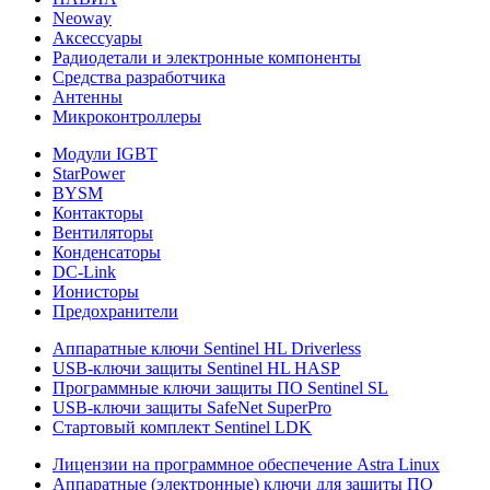
Neoway
Аксессуары
Радиодетали и электронные компоненты
Средства разработчика
Антенны
Микроконтроллеры
Модули IGBT
StarPower
BYSM
Контакторы
Вентиляторы
Конденсаторы
DC-Link
Ионисторы
Предохранители
Аппаратные ключи Sentinel HL Driverless
USB-ключи защиты Sentinel HL HASP
Программные ключи защиты ПО Sentinel SL
USB-ключи защиты SafeNet SuperPro
Стартовый комплект Sentinel LDK
Лицензии на программное обеспечение Astra Linux
Аппаратные (электронные) ключи для защиты ПО