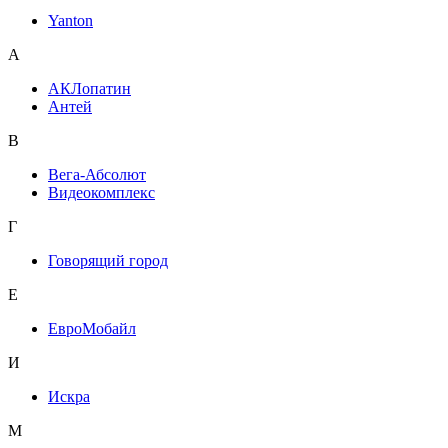
Yanton
А
АКЛопатин
Антей
В
Вега-Абсолют
Видеокомплекс
Г
Говорящий город
Е
ЕвроМобайл
И
Искра
М