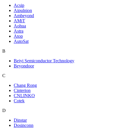
Acsip
Aipulnion
Ambeyond
AMiT
Aohua
Astra
Atop
AutoSat
B
Beiyi Semiconductor Technology
Beyondoor
C
Chang Rong
Cinterion
CNLINKO
Cotek
D
Dinstar
Dosinconn