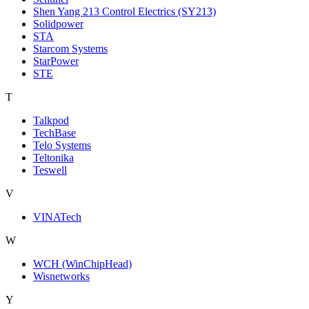
Shen Yang 213 Control Electrics (SY213)
Solidpower
STA
Starcom Systems
StarPower
STE
T
Talkpod
TechBase
Telo Systems
Teltonika
Teswell
V
VINATech
W
WCH (WinChipHead)
Wisnetworks
Y