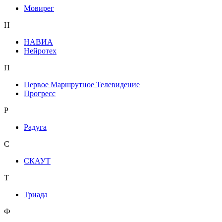
Мовирег
Н
НАВИА
Нейротех
П
Первое Маршрутное Телевидение
Прогресс
Р
Радуга
С
СКАУТ
Т
Триада
Ф