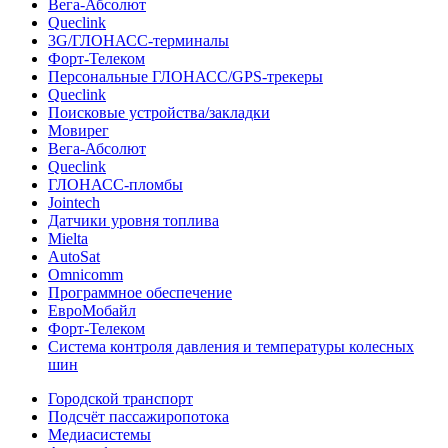
Вега-Абсолют
Queclink
3G/ГЛОНАСС-терминалы
Форт-Телеком
Персональные ГЛОНАСС/GPS-трекеры
Queclink
Поисковые устройства/закладки
Мовирег
Вега-Абсолют
Queclink
ГЛОНАСС-пломбы
Jointech
Датчики уровня топлива
Mielta
AutoSat
Omnicomm
Программное обеспечение
ЕвроМобайл
Форт-Телеком
Система контроля давления и температуры колесных
шин
Городской транспорт
Подсчёт пассажиропотока
Медиасистемы