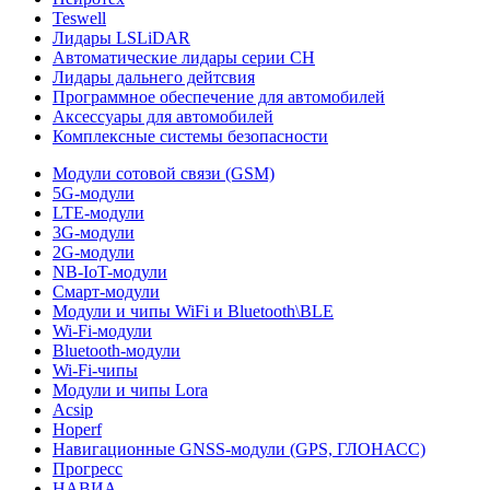
Teswell
Лидары LSLiDAR
Автоматические лидары серии CH
Лидары дальнего дейтсвия
Программное обеспечение для автомобилей
Аксессуары для автомобилей
Комплексные системы безопасности
Модули сотовой связи (GSM)
5G-модули
LTE-модули
3G-модули
2G-модули
NB-IoT-модули
Смарт-модули
Модули и чипы WiFi и Bluetooth\BLE
Wi-Fi-модули
Bluetooth-модули
Wi-Fi-чипы
Модули и чипы Lora
Acsip
Hoperf
Навигационные GNSS-модули (GPS, ГЛОНАСС)
Прогресс
НАВИА