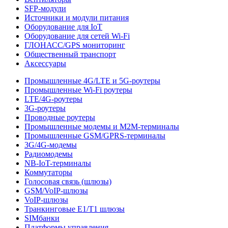
SFP-модули
Источники и модули питания
Оборудование для IoT
Оборудование для сетей Wi-Fi
ГЛОНАСС/GPS мониторинг
Общественный транспорт
Аксессуары
Промышленные 4G/LTE и 5G-роутеры
Промышленные Wi-Fi роутеры
LTE/4G-роутеры
3G-роутеры
Проводные роутеры
Промышленные модемы и M2M-терминалы
Промышленные GSM/GPRS-терминалы
3G/4G-модемы
Радиомодемы
NB-IoT-терминалы
Коммутаторы
Голосовая связь (шлюзы)
GSM/VoIP-шлюзы
VoIP-шлюзы
Транкинговые E1/T1 шлюзы
SIMбанки
Платформы управления