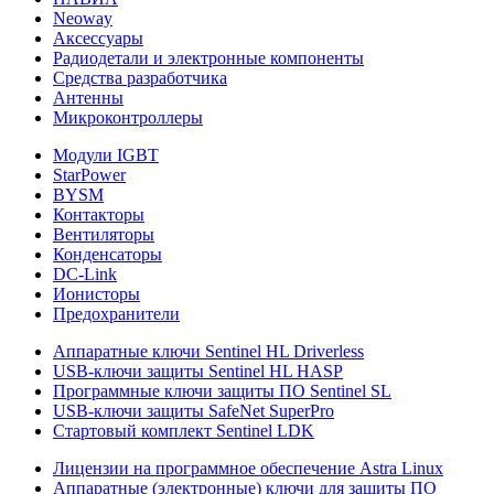
Neoway
Аксессуары
Радиодетали и электронные компоненты
Средства разработчика
Антенны
Микроконтроллеры
Модули IGBT
StarPower
BYSM
Контакторы
Вентиляторы
Конденсаторы
DC-Link
Ионисторы
Предохранители
Аппаратные ключи Sentinel HL Driverless
USB-ключи защиты Sentinel HL HASP
Программные ключи защиты ПО Sentinel SL
USB-ключи защиты SafeNet SuperPro
Стартовый комплект Sentinel LDK
Лицензии на программное обеспечение Astra Linux
Аппаратные (электронные) ключи для защиты ПО