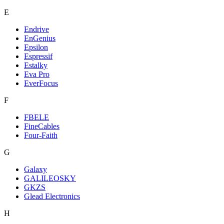
E
Endrive
EnGenius
Epsilon
Espressif
Estalky
Eva Pro
EverFocus
F
FBELE
FineCables
Four-Faith
G
Galaxy
GALILEOSKY
GKZS
Glead Electronics
H