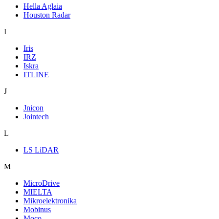
Hella Aglaia
Houston Radar
I
Iris
IRZ
Iskra
ITLINE
J
Jnicon
Jointech
L
LS LiDAR
M
MicroDrive
MIELTA
Mikroelektronika
Mobinus
Moco