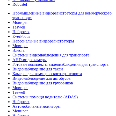
Robustel
Промышленные видеорегистраторы для коммерческого
транспорта
Мовирег
Teswell
Нейротех
EverFocus
Персональные видеорегистраторы
Мовирег
Элеста
Системы видеонаблюдения для транспорта
AHD-видеокамеры
Готовые комплекты видеонаблюдения для транспорта
Видеонаблюдение для такси
Камеры для коммерческого транспорта
Видеонаблюдение для автобусов
Видеонаблюдение для грузовиков
Мовирег
Teswell
Системы помощи водителю (ADAS)
Нейротех
Автомобильные мониторы
Мовирег
Нейротех