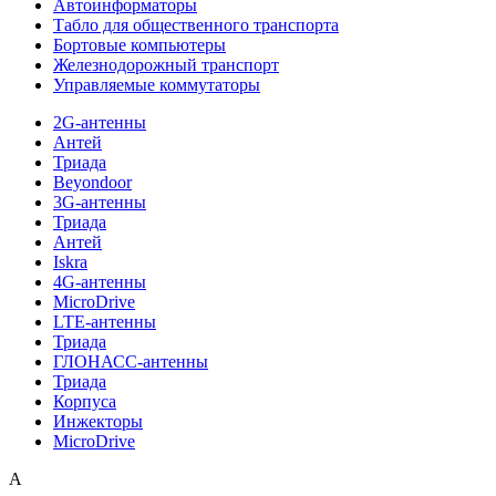
Автоинформаторы
Табло для общественного транспорта
Бортовые компьютеры
Железнодорожный транспорт
Управляемые коммутаторы
2G-антенны
Антей
Триада
Beyondoor
3G-антенны
Триада
Антей
Iskra
4G-антенны
MicroDrive
LTE-антенны
Триада
ГЛОНАСС-антенны
Триада
Корпуса
Инжекторы
MicroDrive
A