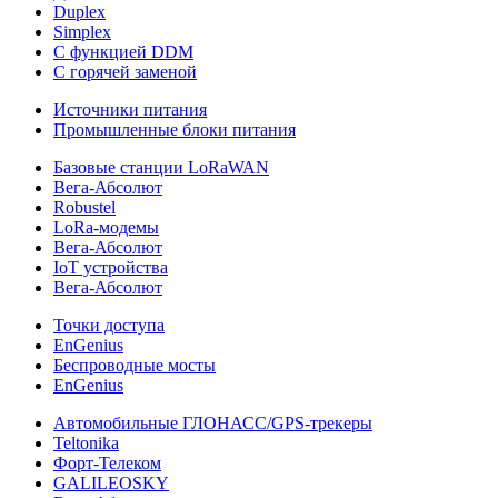
Duplex
Simplex
С функцией DDM
С горячей заменой
Источники питания
Промышленные блоки питания
Базовые станции LoRaWAN
Вега-Абсолют
Robustel
LoRa-модемы
Вега-Абсолют
IoT устройства
Вега-Абсолют
Точки доступа
EnGenius
Беспроводные мосты
EnGenius
Автомобильные ГЛОНАСС/GPS-трекеры
Teltonika
Форт-Телеком
GALILEOSKY