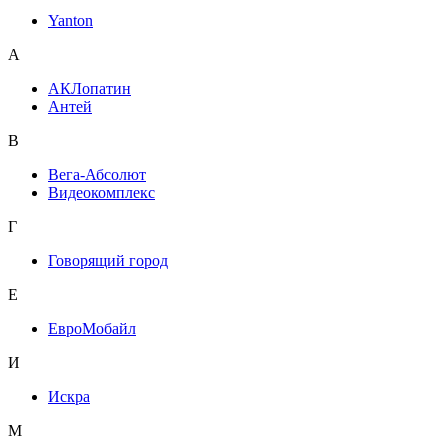
Yanton
А
АКЛопатин
Антей
В
Вега-Абсолют
Видеокомплекс
Г
Говорящий город
Е
ЕвроМобайл
И
Искра
М