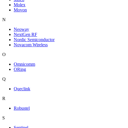
Molex
Movon
N
Neoway
NextGen RF
Nordic Semiconductor
Novacom Wireless
O
Omnicomm
ORing
Q
Queclink
R
Robustel
S
Sentinel