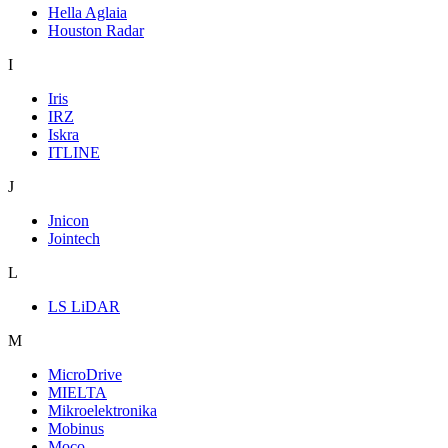
Hella Aglaia
Houston Radar
I
Iris
IRZ
Iskra
ITLINE
J
Jnicon
Jointech
L
LS LiDAR
M
MicroDrive
MIELTA
Mikroelektronika
Mobinus
Moco