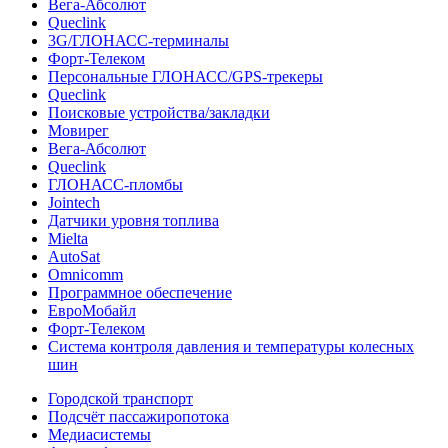
Вега-Абсолют
Queclink
3G/ГЛОНАСС-терминалы
Форт-Телеком
Персональные ГЛОНАСС/GPS-трекеры
Queclink
Поисковые устройства/закладки
Мовирег
Вега-Абсолют
Queclink
ГЛОНАСС-пломбы
Jointech
Датчики уровня топлива
Mielta
AutoSat
Omnicomm
Программное обеспечение
ЕвроМобайл
Форт-Телеком
Система контроля давления и температуры колесных
шин
Городской транспорт
Подсчёт пассажиропотока
Медиасистемы