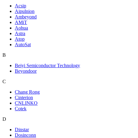
Acsip
Aipulnion
Ambeyond
AMiT
Aohua
Astra
Atop
AutoSat
B
Beiyi Semiconductor Technology
Beyondoor
C
Chang Rong
Cinterion
CNLINKO
Cotek
D
Dinstar
Dosinconn