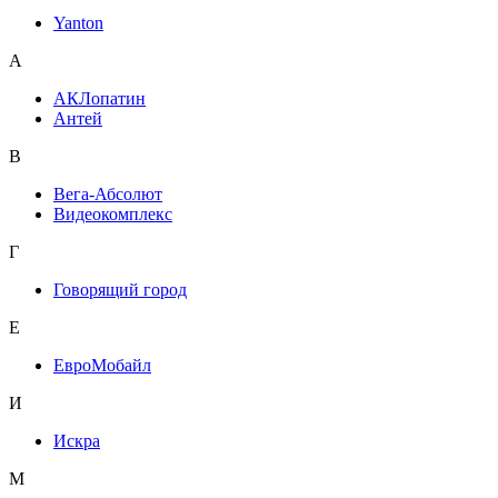
Yanton
А
АКЛопатин
Антей
В
Вега-Абсолют
Видеокомплекс
Г
Говорящий город
Е
ЕвроМобайл
И
Искра
М