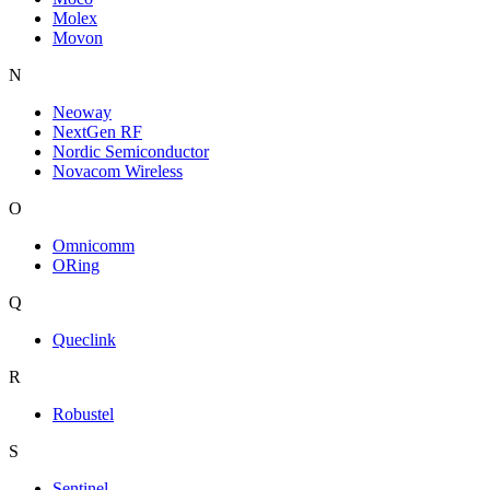
Molex
Movon
N
Neoway
NextGen RF
Nordic Semiconductor
Novacom Wireless
O
Omnicomm
ORing
Q
Queclink
R
Robustel
S
Sentinel