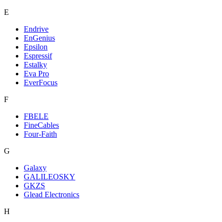
E
Endrive
EnGenius
Epsilon
Espressif
Estalky
Eva Pro
EverFocus
F
FBELE
FineCables
Four-Faith
G
Galaxy
GALILEOSKY
GKZS
Glead Electronics
H