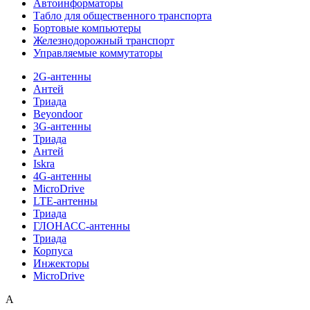
Автоинформаторы
Табло для общественного транспорта
Бортовые компьютеры
Железнодорожный транспорт
Управляемые коммутаторы
2G-антенны
Антей
Триада
Beyondoor
3G-антенны
Триада
Антей
Iskra
4G-антенны
MicroDrive
LTE-антенны
Триада
ГЛОНАСС-антенны
Триада
Корпуса
Инжекторы
MicroDrive
A