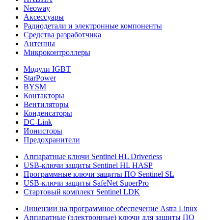
Neoway
Аксессуары
Радиодетали и электронные компоненты
Средства разработчика
Антенны
Микроконтроллеры
Модули IGBT
StarPower
BYSM
Контакторы
Вентиляторы
Конденсаторы
DC-Link
Ионисторы
Предохранители
Аппаратные ключи Sentinel HL Driverless
USB-ключи защиты Sentinel HL HASP
Программные ключи защиты ПО Sentinel SL
USB-ключи защиты SafeNet SuperPro
Стартовый комплект Sentinel LDK
Лицензии на программное обеспечение Astra Linux
Аппаратные (электронные) ключи для защиты ПО