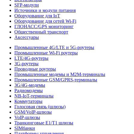
SFP-модули
Источники и модули питания
Оборудование для IoT
Оборудование для сетей Wi-Fi
ГЛОНАСС/GPS мониторинг
Общественный транспорт
Аксессуары
Промышленные 4G/LTE и 5G-роутеры
Промышленные Wi-Fi роутеры
LTE/4G-роутеры
3G-роутеры
Проводные роутеры
Промышленные модемы и M2M-терминалы
Промышленные GSM/GPRS-терминалы
3G/4G-модемы
Радиомодемы
NB-IoT-терминалы
Коммутаторы
Голосовая связь (шлюзы)
GSM/VoIP-шлюзы
VoIP-шлюзы
Транкинговые E1/T1 шлюзы
SIMбанки
Платформы управления