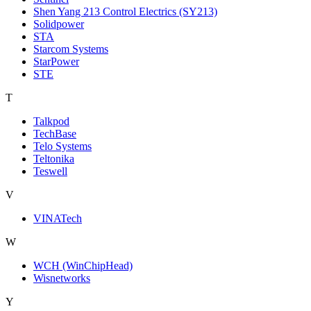
Shen Yang 213 Control Electrics (SY213)
Solidpower
STA
Starcom Systems
StarPower
STE
T
Talkpod
TechBase
Telo Systems
Teltonika
Teswell
V
VINATech
W
WCH (WinChipHead)
Wisnetworks
Y