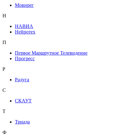
Мовирег
Н
НАВИА
Нейротех
П
Первое Маршрутное Телевидение
Прогресс
Р
Радуга
С
СКАУТ
Т
Триада
Ф