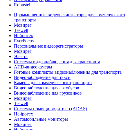
Robustel
Промышленные видеорегистраторы для коммерческого
транспорта
Мовирег
Teswell
Нейротех
EverFocus
Персональные видеорегистраторы
Мовирег
Элеста
Системы видеонаблюдения для транспорта
AHD-видеокамеры
Готовые комплекты видеонаблюдения для транспорта
Видеонаблюдение для такси
Камеры для коммерческого транспорта
Видеонаблюдение для автобусов
Видеонаблюдение для грузовиков
Мовирег
Teswell
Системы помощи водителю (ADAS)
Нейротех
Автомобильные мониторы
Мовирег
Нейротех