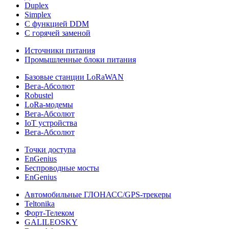
Duplex
Simplex
С функцией DDM
С горячей заменой
Источники питания
Промышленные блоки питания
Базовые станции LoRaWAN
Вега-Абсолют
Robustel
LoRa-модемы
Вега-Абсолют
IoT устройства
Вега-Абсолют
Точки доступа
EnGenius
Беспроводные мосты
EnGenius
Автомобильные ГЛОНАСС/GPS-трекеры
Teltonika
Форт-Телеком
GALILEOSKY