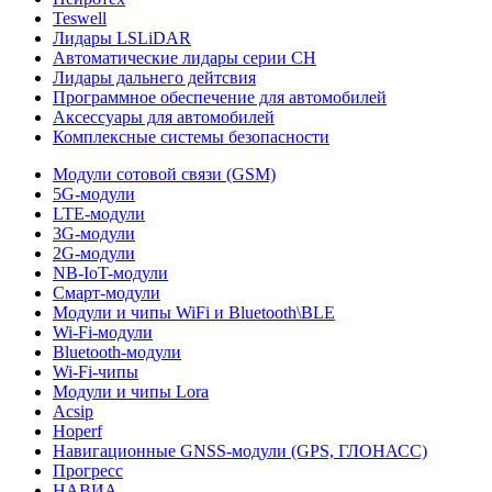
Teswell
Лидары LSLiDAR
Автоматические лидары серии CH
Лидары дальнего дейтсвия
Программное обеспечение для автомобилей
Аксессуары для автомобилей
Комплексные системы безопасности
Модули сотовой связи (GSM)
5G-модули
LTE-модули
3G-модули
2G-модули
NB-IoT-модули
Смарт-модули
Модули и чипы WiFi и Bluetooth\BLE
Wi-Fi-модули
Bluetooth-модули
Wi-Fi-чипы
Модули и чипы Lora
Acsip
Hoperf
Навигационные GNSS-модули (GPS, ГЛОНАСС)
Прогресс
НАВИА