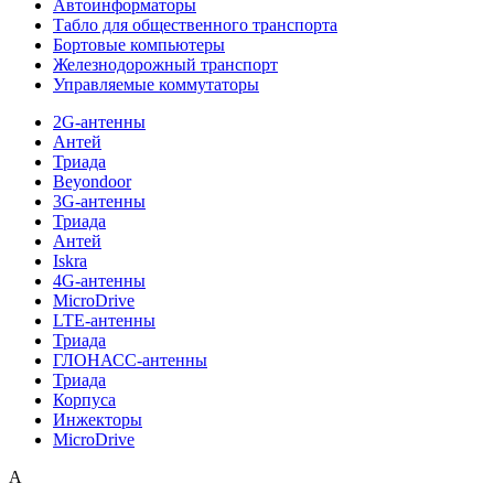
Автоинформаторы
Табло для общественного транспорта
Бортовые компьютеры
Железнодорожный транспорт
Управляемые коммутаторы
2G-антенны
Антей
Триада
Beyondoor
3G-антенны
Триада
Антей
Iskra
4G-антенны
MicroDrive
LTE-антенны
Триада
ГЛОНАСС-антенны
Триада
Корпуса
Инжекторы
MicroDrive
A