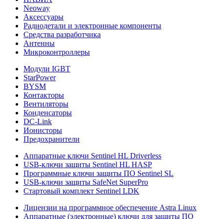
Neoway
Аксессуары
Радиодетали и электронные компоненты
Средства разработчика
Антенны
Микроконтроллеры
Модули IGBT
StarPower
BYSM
Контакторы
Вентиляторы
Конденсаторы
DC-Link
Ионисторы
Предохранители
Аппаратные ключи Sentinel HL Driverless
USB-ключи защиты Sentinel HL HASP
Программные ключи защиты ПО Sentinel SL
USB-ключи защиты SafeNet SuperPro
Стартовый комплект Sentinel LDK
Лицензии на программное обеспечение Astra Linux
Аппаратные (электронные) ключи для защиты ПО