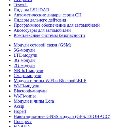
Teswell
Лидары LSLiDAR
Автоматические лидары серии CH
Лидары дальнего дейтсвия
Программное обеспечение для автомобилей
Аксессуары для автомобилей
Комплексные системы безопасности
Модули сотовой связи (GSM)
5G-модули
LTE-модули
3G-модули
2G-модули
NB-IoT-модули
Смарт-модули
Модули и чипы WiFi и Bluetooth\BLE
Wi-Fi-модули
Bluetooth-модули
Wi-Fi-чипы
Модули и чипы Lora
Acsip
Hoperf
Навигационные GNSS-модули (GPS, ГЛОНАСС)
Прогресс
НАВИА