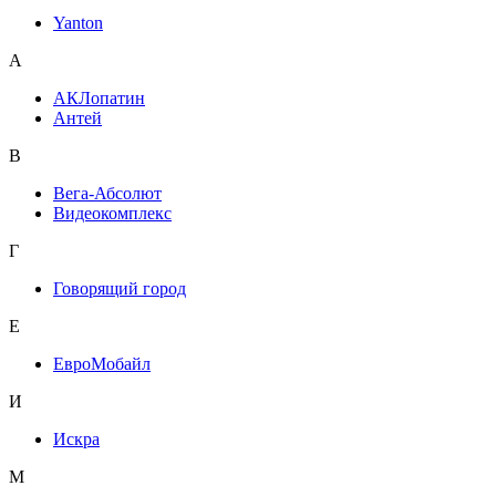
Yanton
А
АКЛопатин
Антей
В
Вега-Абсолют
Видеокомплекс
Г
Говорящий город
Е
ЕвроМобайл
И
Искра
М