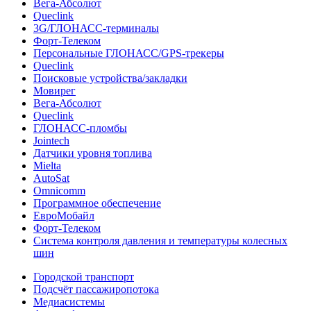
Вега-Абсолют
Queclink
3G/ГЛОНАСС-терминалы
Форт-Телеком
Персональные ГЛОНАСС/GPS-трекеры
Queclink
Поисковые устройства/закладки
Мовирег
Вега-Абсолют
Queclink
ГЛОНАСС-пломбы
Jointech
Датчики уровня топлива
Mielta
AutoSat
Omnicomm
Программное обеспечение
ЕвроМобайл
Форт-Телеком
Система контроля давления и температуры колесных
шин
Городской транспорт
Подсчёт пассажиропотока
Медиасистемы