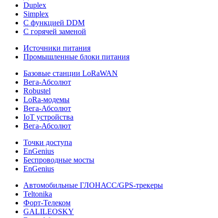
Duplex
Simplex
С функцией DDM
С горячей заменой
Источники питания
Промышленные блоки питания
Базовые станции LoRaWAN
Вега-Абсолют
Robustel
LoRa-модемы
Вега-Абсолют
IoT устройства
Вега-Абсолют
Точки доступа
EnGenius
Беспроводные мосты
EnGenius
Автомобильные ГЛОНАСС/GPS-трекеры
Teltonika
Форт-Телеком
GALILEOSKY