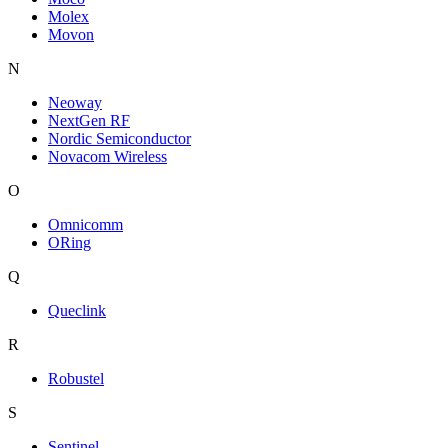
Molex
Movon
N
Neoway
NextGen RF
Nordic Semiconductor
Novacom Wireless
O
Omnicomm
ORing
Q
Queclink
R
Robustel
S
Sentinel