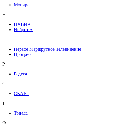
Мовирег
Н
НАВИА
Нейротех
П
Первое Маршрутное Телевидение
Прогресс
Р
Радуга
С
СКАУТ
Т
Триада
Ф