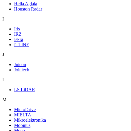
Hella Aglaia
Houston Radar
I
Iris
IRZ
Iskra
ITLINE
J
Jnicon
Jointech
L
LS LiDAR
M
MicroDrive
MIELTA
Mikroelektronika
Mobinus
Moco