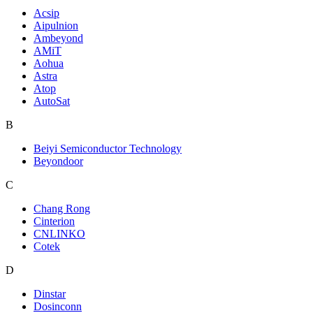
Acsip
Aipulnion
Ambeyond
AMiT
Aohua
Astra
Atop
AutoSat
B
Beiyi Semiconductor Technology
Beyondoor
C
Chang Rong
Cinterion
CNLINKO
Cotek
D
Dinstar
Dosinconn