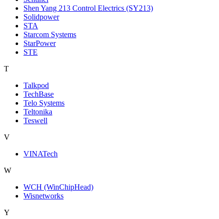
Shen Yang 213 Control Electrics (SY213)
Solidpower
STA
Starcom Systems
StarPower
STE
T
Talkpod
TechBase
Telo Systems
Teltonika
Teswell
V
VINATech
W
WCH (WinChipHead)
Wisnetworks
Y