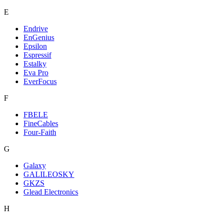
E
Endrive
EnGenius
Epsilon
Espressif
Estalky
Eva Pro
EverFocus
F
FBELE
FineCables
Four-Faith
G
Galaxy
GALILEOSKY
GKZS
Glead Electronics
H