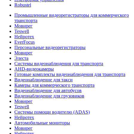
Robustel
Промышленные видеорегистраторы для коммерческого
транспорта
Мовирег
Teswell
Нейротех
EverFocus
Персональные видеорегистраторы
Мовирег
Элеста
Системы видеонаблюдения для транспорта
AHD-видеокамеры
Готовые комплекты видеонаблюдения для транспорта
Видеонаблюдение для такси
Камеры для коммерческого транспорта
Видеонаблюдение для автобусов
Видеонаблюдение для грузовиков
Мовирег
Teswell
Системы помощи водителю (ADAS)
Нейротех
Автомобильные мониторы
Мовирег
Нейротех