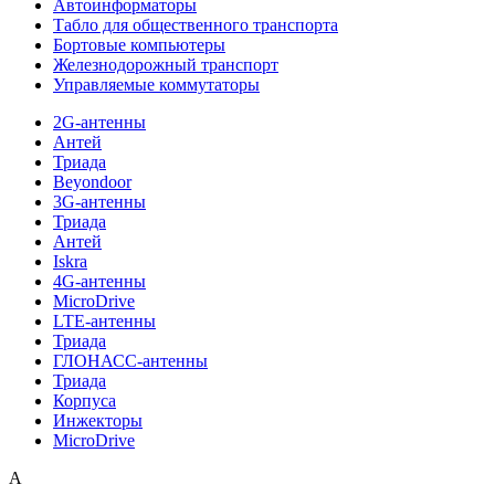
Автоинформаторы
Табло для общественного транспорта
Бортовые компьютеры
Железнодорожный транспорт
Управляемые коммутаторы
2G-антенны
Антей
Триада
Beyondoor
3G-антенны
Триада
Антей
Iskra
4G-антенны
MicroDrive
LTE-антенны
Триада
ГЛОНАСС-антенны
Триада
Корпуса
Инжекторы
MicroDrive
A