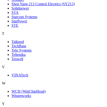
Shen Yang 213 Control Electrics (SY213)
Solidpower
STA
Starcom Systems
StarPower
STE
T
Talkpod
TechBase
Telo Systems
Teltonika
Teswell
V
VINATech
W
WCH (WinChipHead)
Wisnetworks
Y