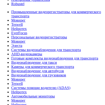
Robustel
Промышленные видеорегистраторы для коммерческого
транспорта
Мовирег
Teswell
Нейротех
EverFocus
Персональные видеорегистраторы
Мовирег
Элеста
Системы видеонаблюдения для транспорта
AHD-видеокамеры
Готовые комплекты видеонаблюдения для транспорта
Видеонаблюдение для такси
Камеры для коммерческого транспорта
Видеонаблюдение для автобусов
Видеонаблюдение для грузовиков
Мовирег
Teswell
Системы помощи водителю (ADAS)
Нейротех
Автомобильные мониторы
Мовирег
Нейротех