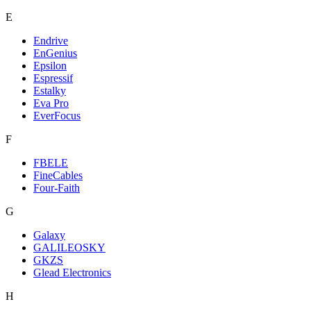
E
Endrive
EnGenius
Epsilon
Espressif
Estalky
Eva Pro
EverFocus
F
FBELE
FineCables
Four-Faith
G
Galaxy
GALILEOSKY
GKZS
Glead Electronics
H