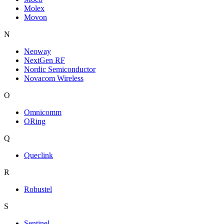
Molex
Movon
N
Neoway
NextGen RF
Nordic Semiconductor
Novacom Wireless
O
Omnicomm
ORing
Q
Queclink
R
Robustel
S
Sentinel