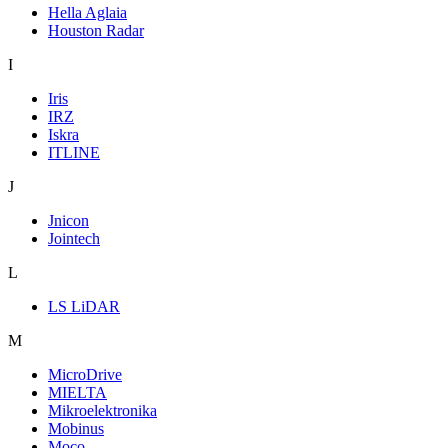
Hella Aglaia
Houston Radar
I
Iris
IRZ
Iskra
ITLINE
J
Jnicon
Jointech
L
LS LiDAR
M
MicroDrive
MIELTA
Mikroelektronika
Mobinus
Moco