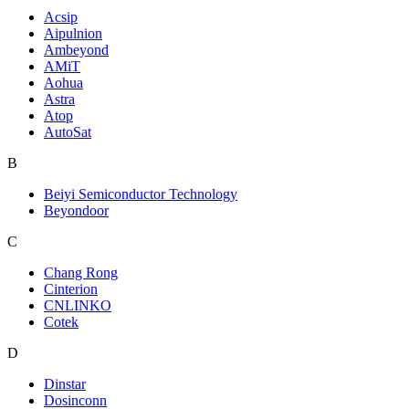
Acsip
Aipulnion
Ambeyond
AMiT
Aohua
Astra
Atop
AutoSat
B
Beiyi Semiconductor Technology
Beyondoor
C
Chang Rong
Cinterion
CNLINKO
Cotek
D
Dinstar
Dosinconn