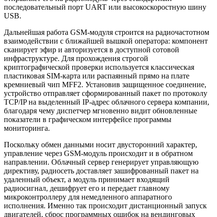
последовательный порт UART или высокоскоростную шину
USB.
Дальнейшая работа GSM-модуля строится на радиочастотном
взаимодействии с ближайшей вышкой оператора: компонент
сканирует эфир и авторизуется в доступной сотовой
инфраструктуре. Для прохождения строгой
криптографической проверки используется классическая
пластиковая SIM-карта или распаянный прямо на плате
кремниевый чип MFF2. Установив защищенное соединение,
устройство отправляет сформированный пакет по протоколу
TCP/IP на выделенный IP-адрес облачного сервера компании,
благодаря чему диспетчер мгновенно видит обновленные
показатели в графическом интерфейсе программы
мониторинга.
Поскольку обмен данными носит двусторонний характер,
управление через GSM-модуль происходит и в обратном
направлении. Облачный сервер генерирует управляющую
директиву, радиосеть доставляет зашифрованный пакет на
удаленный объект, а модуль принимает входящий
радиосигнал, дешифрует его и передает главному
микроконтроллеру для немедленного аппаратного
исполнения. Именно так происходит дистанционный запуск
двигателей, сброс программных ошибок на вендинговых