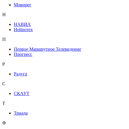
Мовирег
Н
НАВИА
Нейротех
П
Первое Маршрутное Телевидение
Прогресс
Р
Радуга
С
СКАУТ
Т
Триада
Ф