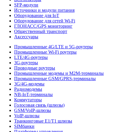
SFP-модули
Источники и модули питания
Оборудование для IoT
Оборудование для сетей Wi-Fi
ГЛОНАСС/GPS мониторинг
Общественный транспорт
Аксессуары
Промышленные 4G/LTE и 5G-роутеры
Промышленные Wi-Fi роутеры
LTE/4G-роутеры
3G-роутеры
Проводные роутеры
Промышленные модемы и M2M-терминалы
Промышленные GSM/GPRS-терминалы
3G/4G-модемы
Радиомодемы
NB-IoT-терминалы
Коммутаторы
Голосовая связь (шлюзы)
GSM/VoIP-шлюзы
VoIP-шлюзы
Транкинговые E1/T1 шлюзы
SIMбанки
Платформы управления