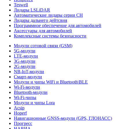
Teswell
Лидары LSLiDAR
Автоматические лидары серии CH
Лидары дальнего дейтсвия
Программное обеспечение для автомобилей
Аксессуары для автомобилей
Комплексные системы безопасности
Модули сотовой связи (GSM)
5G-модули
LTE-модули
3G-модули
2G-модули
NB-IoT-модули
Смарт-модули
Модули и чипы WiFi и Bluetooth\BLE
Wi-Fi-модули
Bluetooth-модули
Wi-Fi-чипы
Модули и чипы Lora
Acsip
Hoperf
Навигационные GNSS-модули (GPS, ГЛОНАСС)
Прогресс
НАВИА