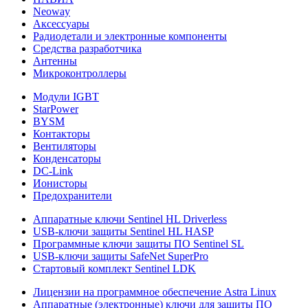
Neoway
Аксессуары
Радиодетали и электронные компоненты
Средства разработчика
Антенны
Микроконтроллеры
Модули IGBT
StarPower
BYSM
Контакторы
Вентиляторы
Конденсаторы
DC-Link
Ионисторы
Предохранители
Аппаратные ключи Sentinel HL Driverless
USB-ключи защиты Sentinel HL HASP
Программные ключи защиты ПО Sentinel SL
USB-ключи защиты SafeNet SuperPro
Стартовый комплект Sentinel LDK
Лицензии на программное обеспечение Astra Linux
Аппаратные (электронные) ключи для защиты ПО