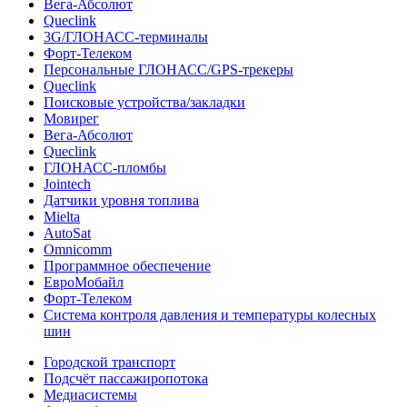
Вега-Абсолют
Queclink
3G/ГЛОНАСС-терминалы
Форт-Телеком
Персональные ГЛОНАСС/GPS-трекеры
Queclink
Поисковые устройства/закладки
Мовирег
Вега-Абсолют
Queclink
ГЛОНАСС-пломбы
Jointech
Датчики уровня топлива
Mielta
AutoSat
Omnicomm
Программное обеспечение
ЕвроМобайл
Форт-Телеком
Система контроля давления и температуры колесных
шин
Городской транспорт
Подсчёт пассажиропотока
Медиасистемы