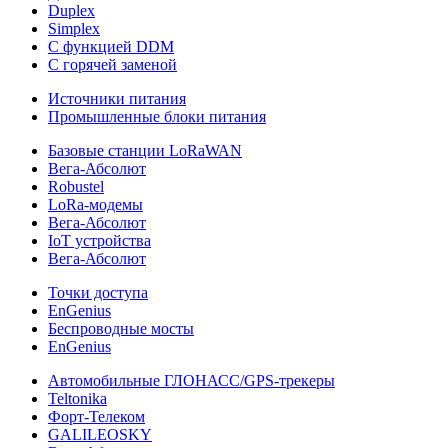
Duplex
Simplex
С функцией DDM
С горячей заменой
Источники питания
Промышленные блоки питания
Базовые станции LoRaWAN
Вега-Абсолют
Robustel
LoRa-модемы
Вега-Абсолют
IoT устройства
Вега-Абсолют
Точки доступа
EnGenius
Беспроводные мосты
EnGenius
Автомобильные ГЛОНАСС/GPS-трекеры
Teltonika
Форт-Телеком
GALILEOSKY