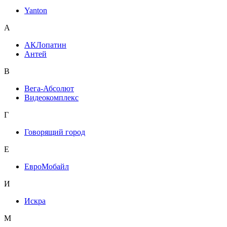
Yanton
А
АКЛопатин
Антей
В
Вега-Абсолют
Видеокомплекс
Г
Говорящий город
Е
ЕвроМобайл
И
Искра
М