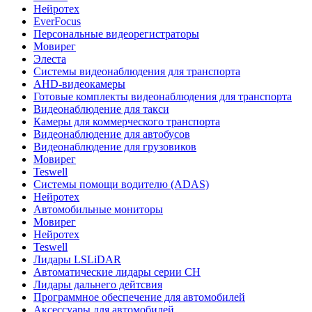
Нейротех
EverFocus
Персональные видеорегистраторы
Мовирег
Элеста
Системы видеонаблюдения для транспорта
AHD-видеокамеры
Готовые комплекты видеонаблюдения для транспорта
Видеонаблюдение для такси
Камеры для коммерческого транспорта
Видеонаблюдение для автобусов
Видеонаблюдение для грузовиков
Мовирег
Teswell
Системы помощи водителю (ADAS)
Нейротех
Автомобильные мониторы
Мовирег
Нейротех
Teswell
Лидары LSLiDAR
Автоматические лидары серии CH
Лидары дальнего дейтсвия
Программное обеспечение для автомобилей
Аксессуары для автомобилей