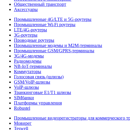
Общественный транспорт
Аксессуары
Промышленные 4G/LTE и 5G-роутеры
Промышленные Wi-Fi роутеры
LTE/4G-роутеры
3G-роутеры
Проводные роутеры
Промышленные модемы и M2M-терминалы
Промышленные GSM/GPRS-терминалы
3G/4G-модемы
Радиомодемы
NB-IoT-терминалы
Коммутаторы
Голосовая связь (шлюзы)
GSM/VoIP-шлюзы
VoIP-шлюзы
Транкинговые E1/T1 шлюзы
SIMбанки
Платформы управления
Robustel
Промышленные видеорегистраторы для коммерческого т
Мовирег
Teswell