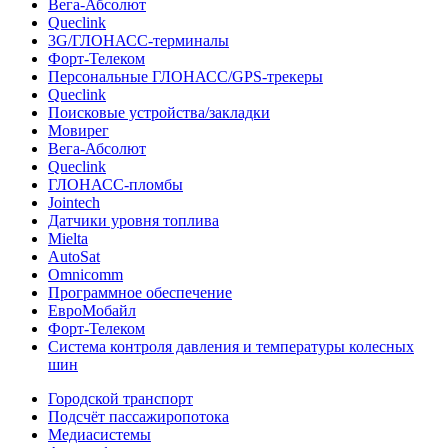
Вега-Абсолют
Queclink
3G/ГЛОНАСС-терминалы
Форт-Телеком
Персональные ГЛОНАСС/GPS-трекеры
Queclink
Поисковые устройства/закладки
Мовирег
Вега-Абсолют
Queclink
ГЛОНАСС-пломбы
Jointech
Датчики уровня топлива
Mielta
AutoSat
Omnicomm
Программное обеспечение
ЕвроМобайл
Форт-Телеком
Система контроля давления и температуры колесных
шин
Городской транспорт
Подсчёт пассажиропотока
Медиасистемы