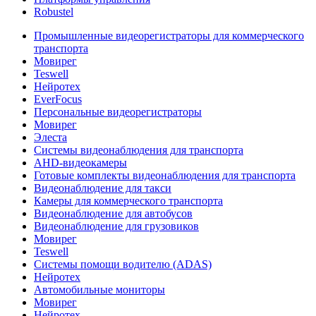
Robustel
Промышленные видеорегистраторы для коммерческого
транспорта
Мовирег
Teswell
Нейротех
EverFocus
Персональные видеорегистраторы
Мовирег
Элеста
Системы видеонаблюдения для транспорта
AHD-видеокамеры
Готовые комплекты видеонаблюдения для транспорта
Видеонаблюдение для такси
Камеры для коммерческого транспорта
Видеонаблюдение для автобусов
Видеонаблюдение для грузовиков
Мовирег
Teswell
Системы помощи водителю (ADAS)
Нейротех
Автомобильные мониторы
Мовирег
Нейротех