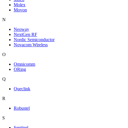
Molex
Movon
N
Neoway
NextGen RF
Nordic Semiconductor
Novacom Wireless
O
Omnicomm
ORing
Q
Queclink
R
Robustel
S
Sentinel