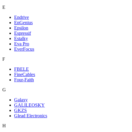
E
Endrive
EnGenius
Epsilon
Espressif
Estalky
Eva Pro
EverFocus
F
FBELE
FineCables
Four-Faith
G
Galaxy
GALILEOSKY
GKZS
Glead Electronics
H