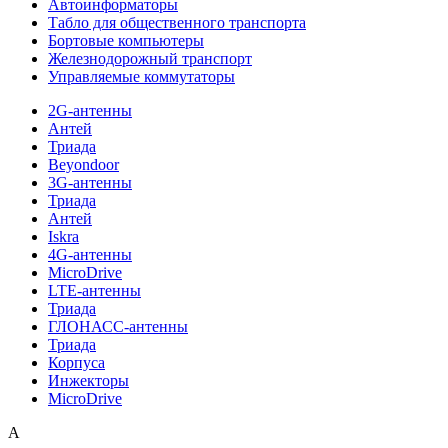
Автоинформаторы
Табло для общественного транспорта
Бортовые компьютеры
Железнодорожный транспорт
Управляемые коммутаторы
2G-антенны
Антей
Триада
Beyondoor
3G-антенны
Триада
Антей
Iskra
4G-антенны
MicroDrive
LTE-антенны
Триада
ГЛОНАСС-антенны
Триада
Корпуса
Инжекторы
MicroDrive
A