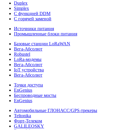
Duplex
Simplex
С функцией DDM
С горячей заменой
Источники питания
Промышленные блоки питания
Базовые станции LoRaWAN
Вега-Абсолют
Robustel
LoRa-модемы
Вега-Абсолют
IoT устройства
Вега-Абсолют
Точки доступа
EnGenius
Беспроводные мосты
EnGenius
Автомобильные ГЛОНАСС/GPS-трекеры
Teltonika
Форт-Телеком
GALILEOSKY