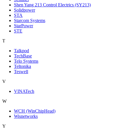
Shen Yang 213 Control Electrics (SY213)
Solidpower
STA
Starcom Systems
StarPower
STE
T
Talkpod
TechBase
Telo Systems
Teltonika
Teswell
V
VINATech
W
WCH (WinChipHead)
Wisnetworks
Y