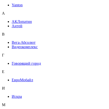
Yanton
А
АКЛопатин
Антей
В
Вега-Абсолют
Видеокомплекс
Г
Говорящий город
Е
ЕвроМобайл
И
Искра
М