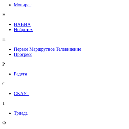
Мовирег
Н
НАВИА
Нейротех
П
Первое Маршрутное Телевидение
Прогресс
Р
Радуга
С
СКАУТ
Т
Триада
Ф