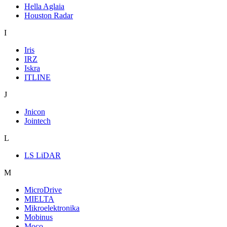
Hella Aglaia
Houston Radar
I
Iris
IRZ
Iskra
ITLINE
J
Jnicon
Jointech
L
LS LiDAR
M
MicroDrive
MIELTA
Mikroelektronika
Mobinus
Moco