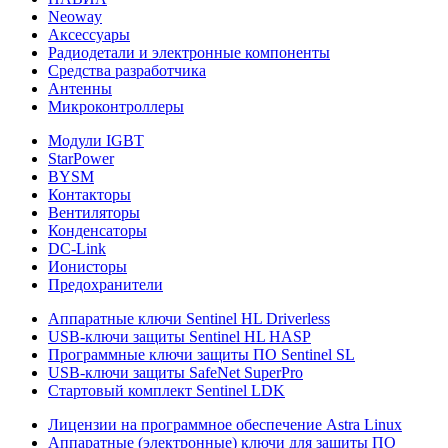
Neoway
Аксессуары
Радиодетали и электронные компоненты
Средства разработчика
Антенны
Микроконтроллеры
Модули IGBT
StarPower
BYSM
Контакторы
Вентиляторы
Конденсаторы
DC-Link
Ионисторы
Предохранители
Аппаратные ключи Sentinel HL Driverless
USB-ключи защиты Sentinel HL HASP
Программные ключи защиты ПО Sentinel SL
USB-ключи защиты SafeNet SuperPro
Стартовый комплект Sentinel LDK
Лицензии на программное обеспечение Astra Linux
Аппаратные (электронные) ключи для защиты ПО