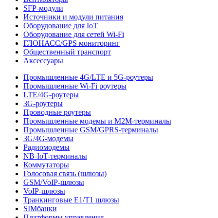
SFP-модули
Источники и модули питания
Оборудование для IoT
Оборудование для сетей Wi-Fi
ГЛОНАСС/GPS мониторинг
Общественный транспорт
Аксессуары
Промышленные 4G/LTE и 5G-роутеры
Промышленные Wi-Fi роутеры
LTE/4G-роутеры
3G-роутеры
Проводные роутеры
Промышленные модемы и M2M-терминалы
Промышленные GSM/GPRS-терминалы
3G/4G-модемы
Радиомодемы
NB-IoT-терминалы
Коммутаторы
Голосовая связь (шлюзы)
GSM/VoIP-шлюзы
VoIP-шлюзы
Транкинговые E1/T1 шлюзы
SIMбанки
Платформы управления