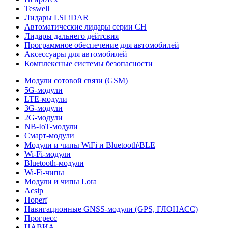
Teswell
Лидары LSLiDAR
Автоматические лидары серии CH
Лидары дальнего дейтсвия
Программное обеспечение для автомобилей
Аксессуары для автомобилей
Комплексные системы безопасности
Модули сотовой связи (GSM)
5G-модули
LTE-модули
3G-модули
2G-модули
NB-IoT-модули
Смарт-модули
Модули и чипы WiFi и Bluetooth\BLE
Wi-Fi-модули
Bluetooth-модули
Wi-Fi-чипы
Модули и чипы Lora
Acsip
Hoperf
Навигационные GNSS-модули (GPS, ГЛОНАСС)
Прогресс
НАВИА