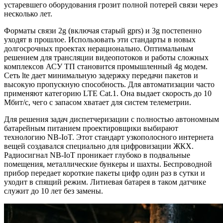
устаревшего оборудования грозит полной потерей связи через
несколько лет.
Форматы связи 2g (включая старый gprs) и 3g постепенно
уходят в прошлое. Использовать эти стандарты в новых
долгосрочных проектах нерационально. Оптимальным
решением для трансляции видеопотоков и работы сложных
комплексов АСУ ТП становится промышленный 4g модем.
Сеть lte дает минимальную задержку передачи пакетов и
высокую пропускную способность. Для автоматизации часто
применяют категорию LTE Cat.1. Она выдает скорость до 10
Мбит/с, чего с запасом хватает для систем телеметрии.
Для решения задач диспетчеризации с полностью автономным
батарейным питанием проектировщики выбирают
технологию NB-IoT. Этот стандарт узкополосного интернета
вещей создавался специально для цифровизации ЖКХ.
Радиосигнал NB-IoT проникает глубоко в подвальные
помещения, металлические бункеры и шахты. Беспроводной
прибор передает короткие пакеты цифр один раз в сутки и
уходит в спящий режим. Литиевая батарея в таком датчике
служит до 10 лет без замены.