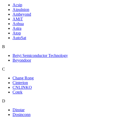
Acsip
Aipulnion
Ambeyond
AMiT
Aohua
Astra
Atop
AutoSat
B
Beiyi Semiconductor Technology
Beyondoor
C
Chang Rong
Cinterion
CNLINKO
Cotek
D
Dinstar
Dosinconn