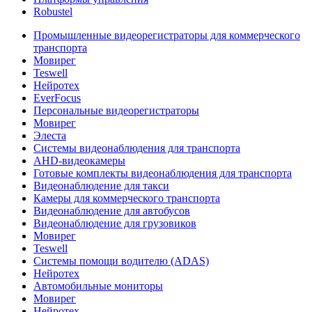
Robustel
Промышленные видеорегистраторы для коммерческого
транспорта
Мовирег
Teswell
Нейротех
EverFocus
Персональные видеорегистраторы
Мовирег
Элеста
Системы видеонаблюдения для транспорта
AHD-видеокамеры
Готовые комплекты видеонаблюдения для транспорта
Видеонаблюдение для такси
Камеры для коммерческого транспорта
Видеонаблюдение для автобусов
Видеонаблюдение для грузовиков
Мовирег
Teswell
Системы помощи водителю (ADAS)
Нейротех
Автомобильные мониторы
Мовирег
Нейротех