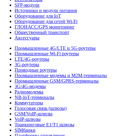
SFP-модули
Источники и модули питания
Оборудование для IoT
Оборудование для сетей Wi-Fi
ГЛОНАСС/GPS мониторинг
Общественный транспорт
Аксессуары
Промышленные 4G/LTE и 5G-роутеры
Промышленные Wi-Fi роутеры
LTE/4G-роутеры
3G-роутеры
Проводные роутеры
Промышленные модемы и M2M-терминалы
Промышленные GSM/GPRS-терминалы
3G/4G-модемы
Радиомодемы
NB-IoT-терминалы
Коммутаторы
Голосовая связь (шлюзы)
GSM/VoIP-шлюзы
VoIP-шлюзы
Транкинговые E1/T1 шлюзы
SIMбанки
Платформы управления