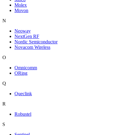
Molex
Movon
N
Neoway
NextGen RF
Nordic Semiconductor
Novacom Wireless
O
Omnicomm
ORing
Q
Queclink
R
Robustel
S
Sentinel