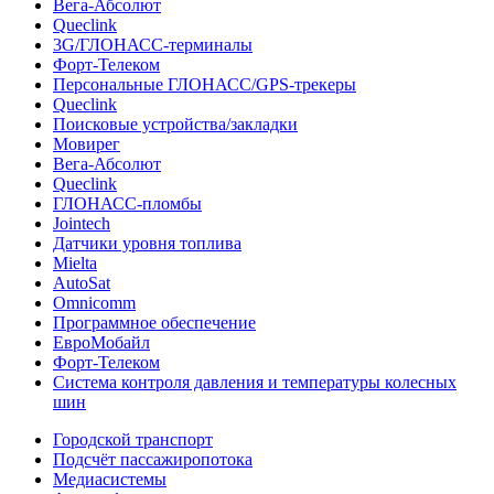
Вега-Абсолют
Queclink
3G/ГЛОНАСС-терминалы
Форт-Телеком
Персональные ГЛОНАСС/GPS-трекеры
Queclink
Поисковые устройства/закладки
Мовирег
Вега-Абсолют
Queclink
ГЛОНАСС-пломбы
Jointech
Датчики уровня топлива
Mielta
AutoSat
Omnicomm
Программное обеспечение
ЕвроМобайл
Форт-Телеком
Система контроля давления и температуры колесных
шин
Городской транспорт
Подсчёт пассажиропотока
Медиасистемы