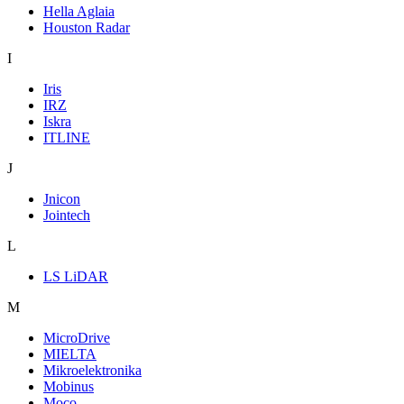
Hella Aglaia
Houston Radar
I
Iris
IRZ
Iskra
ITLINE
J
Jnicon
Jointech
L
LS LiDAR
M
MicroDrive
MIELTA
Mikroelektronika
Mobinus
Moco