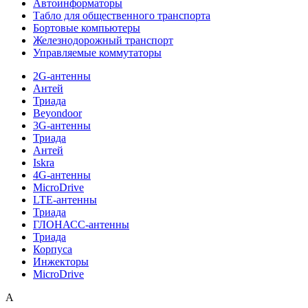
Автоинформаторы
Табло для общественного транспорта
Бортовые компьютеры
Железнодорожный транспорт
Управляемые коммутаторы
2G-антенны
Антей
Триада
Beyondoor
3G-антенны
Триада
Антей
Iskra
4G-антенны
MicroDrive
LTE-антенны
Триада
ГЛОНАСС-антенны
Триада
Корпуса
Инжекторы
MicroDrive
A