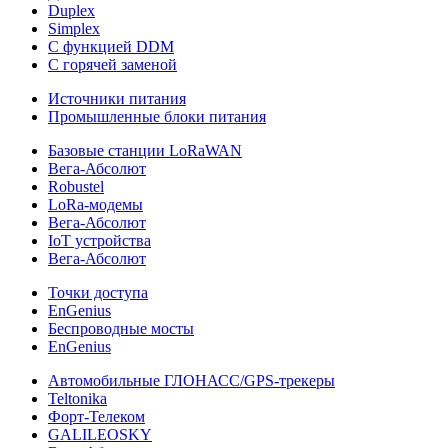
Duplex
Simplex
С функцией DDM
С горячей заменой
Источники питания
Промышленные блоки питания
Базовые станции LoRaWAN
Вега-Абсолют
Robustel
LoRa-модемы
Вега-Абсолют
IoT устройства
Вега-Абсолют
Точки доступа
EnGenius
Беспроводные мосты
EnGenius
Автомобильные ГЛОНАСС/GPS-трекеры
Teltonika
Форт-Телеком
GALILEOSKY