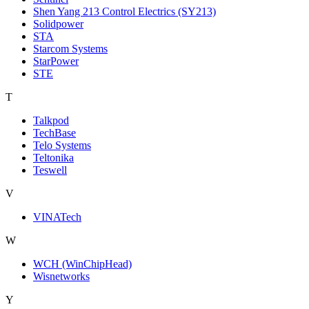
Shen Yang 213 Control Electrics (SY213)
Solidpower
STA
Starcom Systems
StarPower
STE
T
Talkpod
TechBase
Telo Systems
Teltonika
Teswell
V
VINATech
W
WCH (WinChipHead)
Wisnetworks
Y