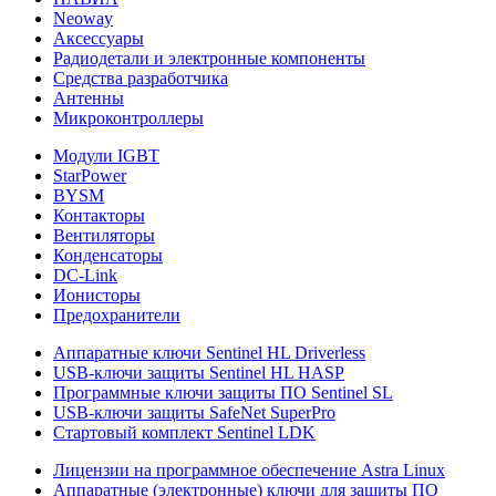
Neoway
Аксессуары
Радиодетали и электронные компоненты
Средства разработчика
Антенны
Микроконтроллеры
Модули IGBT
StarPower
BYSM
Контакторы
Вентиляторы
Конденсаторы
DC-Link
Ионисторы
Предохранители
Аппаратные ключи Sentinel HL Driverless
USB-ключи защиты Sentinel HL HASP
Программные ключи защиты ПО Sentinel SL
USB-ключи защиты SafeNet SuperPro
Стартовый комплект Sentinel LDK
Лицензии на программное обеспечение Astra Linux
Аппаратные (электронные) ключи для защиты ПО