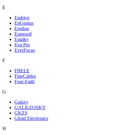
E
Endrive
EnGenius
Epsilon
Espressif
Estalky
Eva Pro
EverFocus
F
FBELE
FineCables
Four-Faith
G
Galaxy
GALILEOSKY
GKZS
Glead Electronics
H