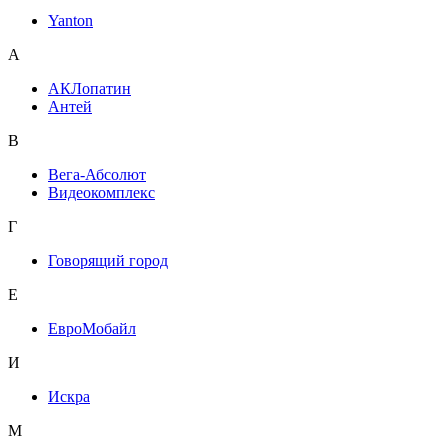
Yanton
А
АКЛопатин
Антей
В
Вега-Абсолют
Видеокомплекс
Г
Говорящий город
Е
ЕвроМобайл
И
Искра
М