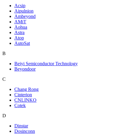
Acsip
Aipulnion
Ambeyond
AMiT
Aohua
Astra
Atop
AutoSat
B
Beiyi Semiconductor Technology
Beyondoor
C
Chang Rong
Cinterion
CNLINKO
Cotek
D
Dinstar
Dosinconn