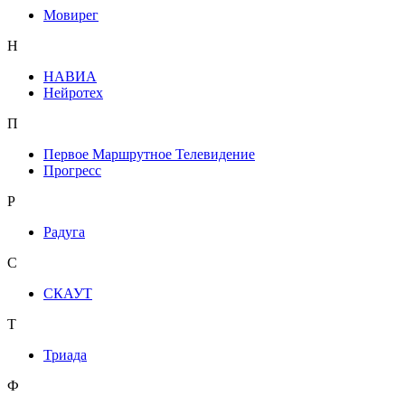
Мовирег
Н
НАВИА
Нейротех
П
Первое Маршрутное Телевидение
Прогресс
Р
Радуга
С
СКАУТ
Т
Триада
Ф