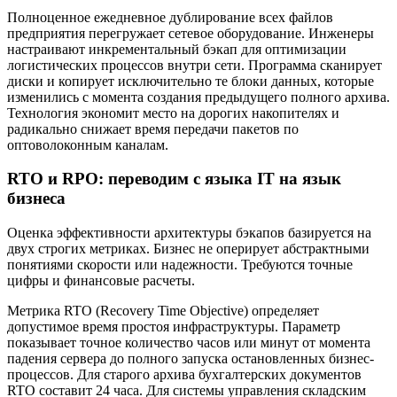
Полноценное ежедневное дублирование всех файлов
предприятия перегружает сетевое оборудование. Инженеры
настраивают инкрементальный бэкап для оптимизации
логистических процессов внутри сети. Программа сканирует
диски и копирует исключительно те блоки данных, которые
изменились с момента создания предыдущего полного архива.
Технология экономит место на дорогих накопителях и
радикально снижает время передачи пакетов по
оптоволоконным каналам.
RTO и RPO: переводим с языка IT на язык
бизнеса
Оценка эффективности архитектуры бэкапов базируется на
двух строгих метриках. Бизнес не оперирует абстрактными
понятиями скорости или надежности. Требуются точные
цифры и финансовые расчеты.
Метрика RTO (Recovery Time Objective) определяет
допустимое время простоя инфраструктуры. Параметр
показывает точное количество часов или минут от момента
падения сервера до полного запуска остановленных бизнес-
процессов. Для старого архива бухгалтерских документов
RTO составит 24 часа. Для системы управления складским