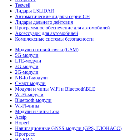
Teswell
Лидары LSLiDAR
Автоматические лидары серии CH
Лидары дальнего дейтсвия
Программное обеспечение для автомобилей
Аксессуары для автомобилей
Комплексные системы безопасности
Модули сотовой связи (GSM)
5G-модули
LTE-модули
3G-модули
2G-модули
NB-IoT-модули
Смарт-модули
Модули и чипы WiFi и Bluetooth\BLE
Wi-Fi-модули
Bluetooth-модули
Wi-Fi-чипы
Модули и чипы Lora
Acsip
Hoperf
Навигационные GNSS-модули (GPS, ГЛОНАСС)
Прогресс
НАВИА