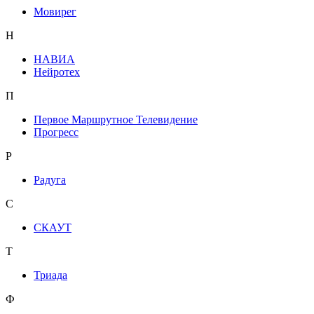
Мовирег
Н
НАВИА
Нейротех
П
Первое Маршрутное Телевидение
Прогресс
Р
Радуга
С
СКАУТ
Т
Триада
Ф