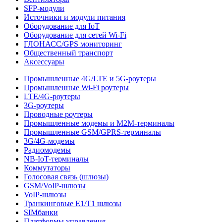
SFP-модули
Источники и модули питания
Оборудование для IoT
Оборудование для сетей Wi-Fi
ГЛОНАСС/GPS мониторинг
Общественный транспорт
Аксессуары
Промышленные 4G/LTE и 5G-роутеры
Промышленные Wi-Fi роутеры
LTE/4G-роутеры
3G-роутеры
Проводные роутеры
Промышленные модемы и M2M-терминалы
Промышленные GSM/GPRS-терминалы
3G/4G-модемы
Радиомодемы
NB-IoT-терминалы
Коммутаторы
Голосовая связь (шлюзы)
GSM/VoIP-шлюзы
VoIP-шлюзы
Транкинговые E1/T1 шлюзы
SIMбанки
Платформы управления