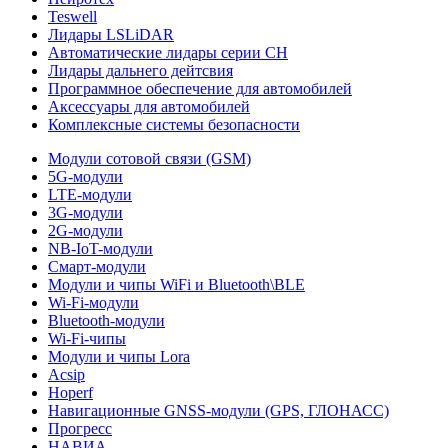
Teswell
Лидары LSLiDAR
Автоматические лидары серии CH
Лидары дальнего дейтсвия
Программное обеспечение для автомобилей
Аксессуары для автомобилей
Комплексные системы безопасности
Модули сотовой связи (GSM)
5G-модули
LTE-модули
3G-модули
2G-модули
NB-IoT-модули
Смарт-модули
Модули и чипы WiFi и Bluetooth\BLE
Wi-Fi-модули
Bluetooth-модули
Wi-Fi-чипы
Модули и чипы Lora
Acsip
Hoperf
Навигационные GNSS-модули (GPS, ГЛОНАСС)
Прогресс
НАВИА