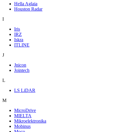
Hella Aglaia
Houston Radar
I
Iris
IRZ
Iskra
ITLINE
J
Jnicon
Jointech
L
LS LiDAR
M
MicroDrive
MIELTA
Mikroelektronika
Mobinus
Moco