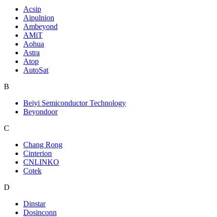
Acsip
Aipulnion
Ambeyond
AMiT
Aohua
Astra
Atop
AutoSat
B
Beiyi Semiconductor Technology
Beyondoor
C
Chang Rong
Cinterion
CNLINKO
Cotek
D
Dinstar
Dosinconn