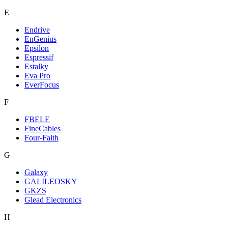
E
Endrive
EnGenius
Epsilon
Espressif
Estalky
Eva Pro
EverFocus
F
FBELE
FineCables
Four-Faith
G
Galaxy
GALILEOSKY
GKZS
Glead Electronics
H