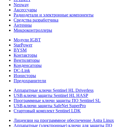
Neoway
Аксессуары
Радиодетали и электронные компоненты
Средства разработчика
Антенны
Микроконтроллеры
Модули IGBT
StarPower
BYSM
Контакторы
Вентиляторы
Конденсаторы
DC-Link
Ионисторы
Предохранители
Аппаратные ключи Sentinel HL Driverless
USB-ключи защиты Sentinel HL HASP
Программные ключи защиты ПО Sentinel SL
USB-ключи защиты SafeNet SuperPro
Стартовый комплект Sentinel LDK
Лицензии на программное обеспечение Astra Linux
Аппаратные (электронные) ключи для защиты ПО