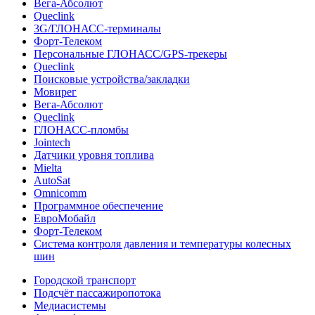
Вега-Абсолют
Queclink
3G/ГЛОНАСС-терминалы
Форт-Телеком
Персональные ГЛОНАСС/GPS-трекеры
Queclink
Поисковые устройства/закладки
Мовирег
Вега-Абсолют
Queclink
ГЛОНАСС-пломбы
Jointech
Датчики уровня топлива
Mielta
AutoSat
Omnicomm
Программное обеспечение
ЕвроМобайл
Форт-Телеком
Система контроля давления и температуры колесных
шин
Городской транспорт
Подсчёт пассажиропотока
Медиасистемы