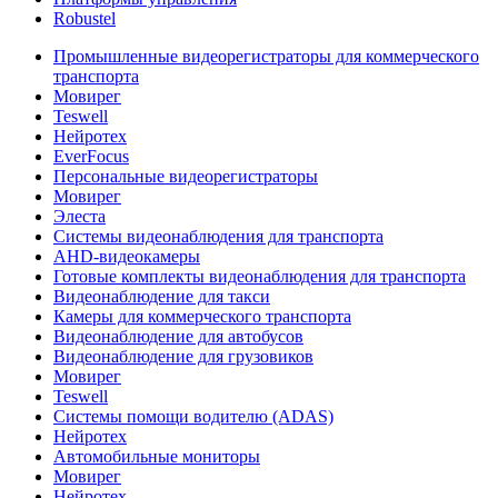
Robustel
Промышленные видеорегистраторы для коммерческого
транспорта
Мовирег
Teswell
Нейротех
EverFocus
Персональные видеорегистраторы
Мовирег
Элеста
Системы видеонаблюдения для транспорта
AHD-видеокамеры
Готовые комплекты видеонаблюдения для транспорта
Видеонаблюдение для такси
Камеры для коммерческого транспорта
Видеонаблюдение для автобусов
Видеонаблюдение для грузовиков
Мовирег
Teswell
Системы помощи водителю (ADAS)
Нейротех
Автомобильные мониторы
Мовирег
Нейротех