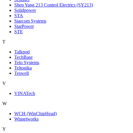
Shen Yang 213 Control Electrics (SY213)
Solidpower
STA
Starcom Systems
StarPower
STE
T
Talkpod
TechBase
Telo Systems
Teltonika
Teswell
V
VINATech
W
WCH (WinChipHead)
Wisnetworks
Y