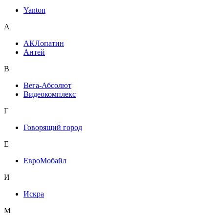
Yanton
А
АКЛопатин
Антей
В
Вега-Абсолют
Видеокомплекс
Г
Говорящий город
Е
ЕвроМобайл
И
Искра
М