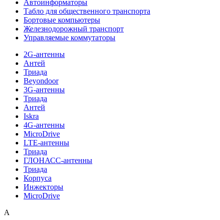
Автоинформаторы
Табло для общественного транспорта
Бортовые компьютеры
Железнодорожный транспорт
Управляемые коммутаторы
2G-антенны
Антей
Триада
Beyondoor
3G-антенны
Триада
Антей
Iskra
4G-антенны
MicroDrive
LTE-антенны
Триада
ГЛОНАСС-антенны
Триада
Корпуса
Инжекторы
MicroDrive
A