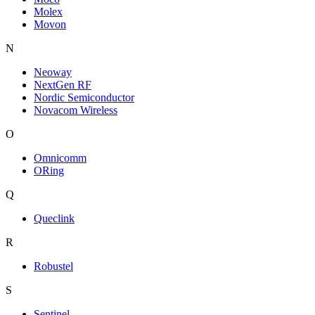
Molex
Movon
N
Neoway
NextGen RF
Nordic Semiconductor
Novacom Wireless
O
Omnicomm
ORing
Q
Queclink
R
Robustel
S
Sentinel