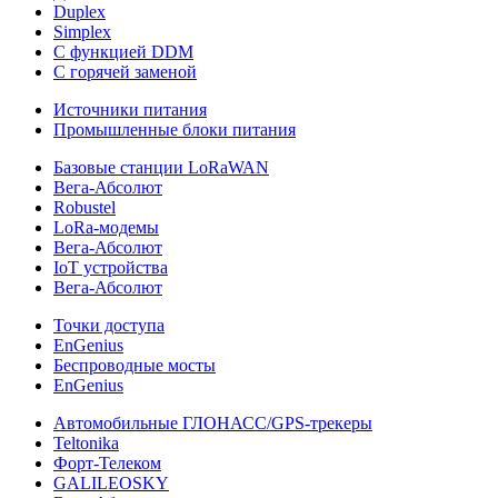
Duplex
Simplex
С функцией DDM
С горячей заменой
Источники питания
Промышленные блоки питания
Базовые станции LoRaWAN
Вега-Абсолют
Robustel
LoRa-модемы
Вега-Абсолют
IoT устройства
Вега-Абсолют
Точки доступа
EnGenius
Беспроводные мосты
EnGenius
Автомобильные ГЛОНАСС/GPS-трекеры
Teltonika
Форт-Телеком
GALILEOSKY