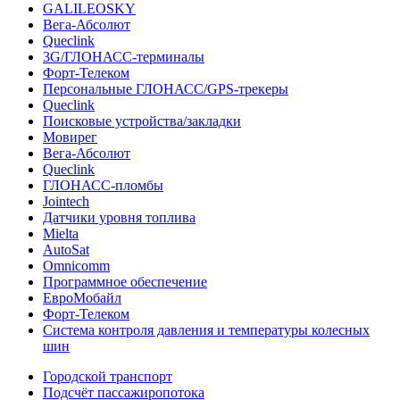
GALILEOSKY
Вега-Абсолют
Queclink
3G/ГЛОНАСС-терминалы
Форт-Телеком
Персональные ГЛОНАСС/GPS-трекеры
Queclink
Поисковые устройства/закладки
Мовирег
Вега-Абсолют
Queclink
ГЛОНАСС-пломбы
Jointech
Датчики уровня топлива
Mielta
AutoSat
Omnicomm
Программное обеспечение
ЕвроМобайл
Форт-Телеком
Система контроля давления и температуры колесных
шин
Городской транспорт
Подсчёт пассажиропотока