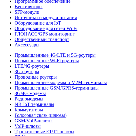
Программное обеспечение
Вентиляторы
SFP-модули
Источники и модули питания
Оборудование для IoT
Оборудование для сетей Wi-Fi
ГЛОНАСС/GPS мониторинг
Общественный транспорт
Аксессуары
Промышленные 4G/LTE и 5G-роутеры
Промышленные Wi-Fi роутеры
LTE/4G-роутеры
3G-роутеры
Проводные роутеры
Промышленные модемы и M2M-терминалы
Промышленные GSM/GPRS-терминалы
3G/4G-модемы
Радиомодемы
NB-IoT-терминалы
Коммутаторы
Голосовая связь (шлюзы)
GSM/VoIP-шлюзы
VoIP-шлюзы
Транкинговые E1/T1 шлюзы