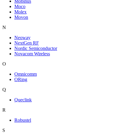
Mobinus
Moco
Molex
Movon
N
Neoway
NextGen RF
Nordic Semiconductor
Novacom Wireless
O
Omnicomm
ORing
Q
Queclink
R
Robustel
S