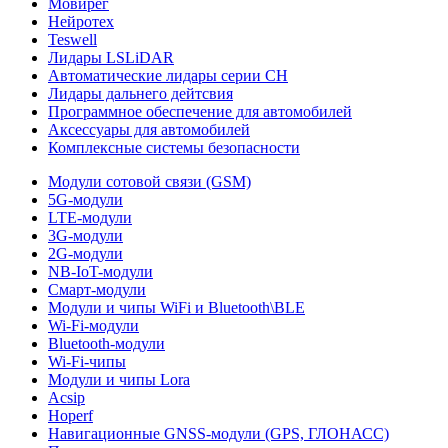
Мовирег
Нейротех
Teswell
Лидары LSLiDAR
Автоматические лидары серии CH
Лидары дальнего дейтсвия
Программное обеспечение для автомобилей
Аксессуары для автомобилей
Комплексные системы безопасности
Модули сотовой связи (GSM)
5G-модули
LTE-модули
3G-модули
2G-модули
NB-IoT-модули
Смарт-модули
Модули и чипы WiFi и Bluetooth\BLE
Wi-Fi-модули
Bluetooth-модули
Wi-Fi-чипы
Модули и чипы Lora
Acsip
Hoperf
Навигационные GNSS-модули (GPS, ГЛОНАСС)