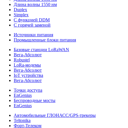
Длина волны 1550 нм
Duplex
Simplex
С функцией DDM
С горячей заменой
Источники питания
Промышленные блоки питания
Базовые станции LoRaWAN
Вега-Абсолют
Robustel
LoRa-модемы
Вега-Абсолют
IoT устройства
Вега-Абсолют
Точки доступа
EnGenius
Беспроводные мосты
EnGenius
Автомобильные ГЛОНАСС/GPS-трекеры
Teltonika
Форт-Телеком