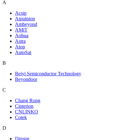
A
Acsip
Aipulnion
Ambeyond
AMiT
Aohua
Astra
Atop
AutoSat
B
Beiyi Semiconductor Technology
Beyondoor
C
Chang Rong
Cinterion
CNLINKO
Cotek
D
Dinstar