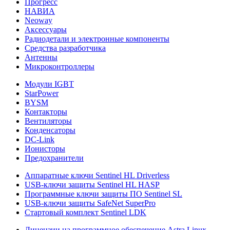
Прогресс
НАВИА
Neoway
Аксессуары
Радиодетали и электронные компоненты
Средства разработчика
Антенны
Микроконтроллеры
Модули IGBT
StarPower
BYSM
Контакторы
Вентиляторы
Конденсаторы
DC-Link
Ионисторы
Предохранители
Аппаратные ключи Sentinel HL Driverless
USB-ключи защиты Sentinel HL HASP
Программные ключи защиты ПО Sentinel SL
USB-ключи защиты SafeNet SuperPro
Стартовый комплект Sentinel LDK
Лицензии на программное обеспечение Astra Linux