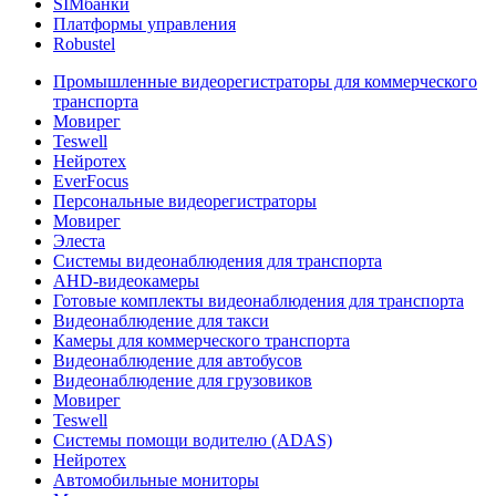
SIMбанки
Платформы управления
Robustel
Промышленные видеорегистраторы для коммерческого
транспорта
Мовирег
Teswell
Нейротех
EverFocus
Персональные видеорегистраторы
Мовирег
Элеста
Системы видеонаблюдения для транспорта
AHD-видеокамеры
Готовые комплекты видеонаблюдения для транспорта
Видеонаблюдение для такси
Камеры для коммерческого транспорта
Видеонаблюдение для автобусов
Видеонаблюдение для грузовиков
Мовирег
Teswell
Системы помощи водителю (ADAS)
Нейротех
Автомобильные мониторы