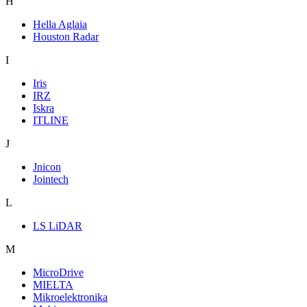
H
Hella Aglaia
Houston Radar
I
Iris
IRZ
Iskra
ITLINE
J
Jnicon
Jointech
L
LS LiDAR
M
MicroDrive
MIELTA
Mikroelektronika