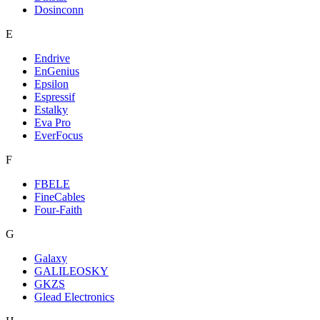
Dosinconn
E
Endrive
EnGenius
Epsilon
Espressif
Estalky
Eva Pro
EverFocus
F
FBELE
FineCables
Four-Faith
G
Galaxy
GALILEOSKY
GKZS
Glead Electronics