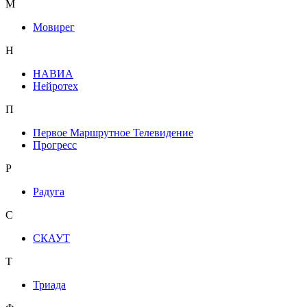
М
Мовирег
Н
НАВИА
Нейротех
П
Первое Маршрутное Телевидение
Прогресс
Р
Радуга
С
СКАУТ
Т
Триада