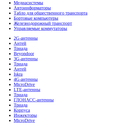
Медиасистемы
Автоинформаторы
Табло для общественного транспорта
Бортовые компьютеры
Железнодорожный транспорт
Управляемые коммутаторы
2G-антенны
Антей
Триада
Beyondoor
3G-антенны
Триада
Антей
Iskra
4G-антенны
MicroDrive
LTE-антенны
Триада
ГЛОНАСС-антенны
Триада
Корпуса
Инжекторы
MicroDrive