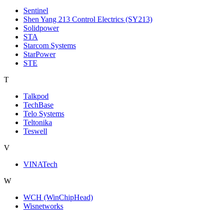
Sentinel
Shen Yang 213 Control Electrics (SY213)
Solidpower
STA
Starcom Systems
StarPower
STE
T
Talkpod
TechBase
Telo Systems
Teltonika
Teswell
V
VINATech
W
WCH (WinChipHead)
Wisnetworks