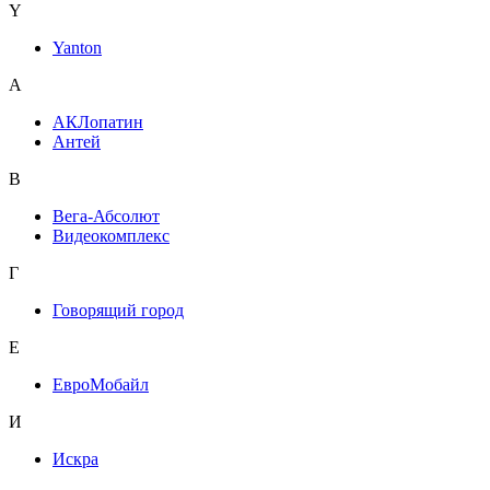
Y
Yanton
А
АКЛопатин
Антей
В
Вега-Абсолют
Видеокомплекс
Г
Говорящий город
Е
ЕвроМобайл
И
Искра