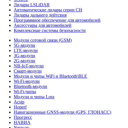
Лидары LSLiDAR
Автоматические лидары серии CH
Лидары дальнего дейтсвия
Программное обеспечение для автомобилей
Аксессуары для автомобилей
Комплексные системы безопасности
Модули сотовой связи (GSM)
5G-модули
LTE-модули
3G-модули
2G-модули
NB-IoT-модули
Смарт-модули
Модули и чипы WiFi и Bluetooth\BLE
Wi-Fi-модули
Bluetooth-модули
Wi-Fi-чипы
Модули и чипы Lora
Acsip
Hoperf
Навигационные GNSS-модули (GPS, ГЛОНАСС)
Прогресс
НАВИА
Neoway