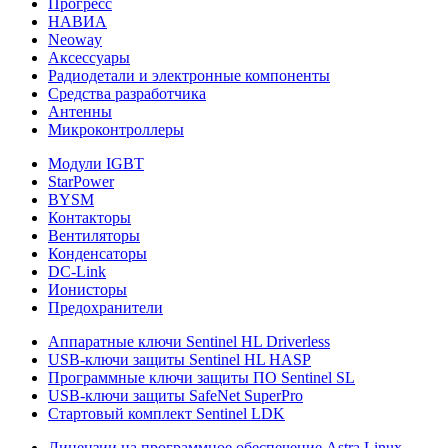
Прогресс
НАВИА
Neoway
Аксессуары
Радиодетали и электронные компоненты
Средства разработчика
Антенны
Микроконтроллеры
Модули IGBT
StarPower
BYSM
Контакторы
Вентиляторы
Конденсаторы
DC-Link
Ионисторы
Предохранители
Аппаратные ключи Sentinel HL Driverless
USB-ключи защиты Sentinel HL HASP
Программные ключи защиты ПО Sentinel SL
USB-ключи защиты SafeNet SuperPro
Стартовый комплект Sentinel LDK
Лицензии на программное обеспечение Astra Linux