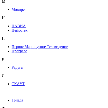
М
Мовирег
Н
НАВИА
Нейротех
П
Первое Маршрутное Телевидение
Прогресс
Р
Радуга
С
СКАУТ
Т
Триада