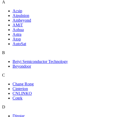
A
Acsip
Aipulnion
Ambeyond
AMiT
Aohua
Astra
Atop
AutoSat
B
Beiyi Semiconductor Technology
Beyondoor
C
Chang Rong
Cinterion
CNLINKO
Cotek
D
Dinstar