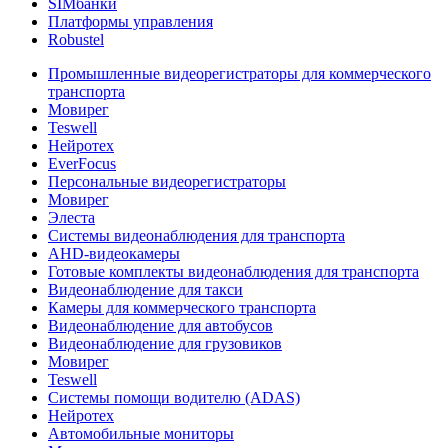
SIMбанки
Платформы управления
Robustel
Промышленные видеорегистраторы для коммерческого
транспорта
Мовирег
Teswell
Нейротех
EverFocus
Персональные видеорегистраторы
Мовирег
Элеста
Системы видеонаблюдения для транспорта
AHD-видеокамеры
Готовые комплекты видеонаблюдения для транспорта
Видеонаблюдение для такси
Камеры для коммерческого транспорта
Видеонаблюдение для автобусов
Видеонаблюдение для грузовиков
Мовирег
Teswell
Системы помощи водителю (ADAS)
Нейротех
Автомобильные мониторы