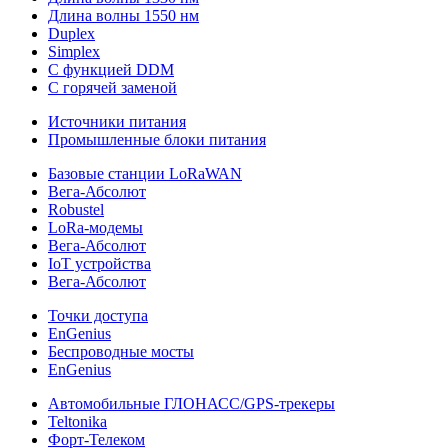
Длина волны 1550 нм
Duplex
Simplex
С функцией DDM
С горячей заменой
Источники питания
Промышленные блоки питания
Базовые станции LoRaWAN
Вега-Абсолют
Robustel
LoRa-модемы
Вега-Абсолют
IoT устройства
Вега-Абсолют
Точки доступа
EnGenius
Беспроводные мосты
EnGenius
Автомобильные ГЛОНАСС/GPS-трекеры
Teltonika
Форт-Телеком