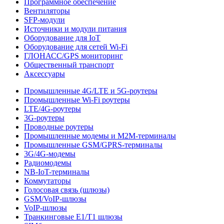
Программное обеспечение
Вентиляторы
SFP-модули
Источники и модули питания
Оборудование для IoT
Оборудование для сетей Wi-Fi
ГЛОНАСС/GPS мониторинг
Общественный транспорт
Аксессуары
Промышленные 4G/LTE и 5G-роутеры
Промышленные Wi-Fi роутеры
LTE/4G-роутеры
3G-роутеры
Проводные роутеры
Промышленные модемы и M2M-терминалы
Промышленные GSM/GPRS-терминалы
3G/4G-модемы
Радиомодемы
NB-IoT-терминалы
Коммутаторы
Голосовая связь (шлюзы)
GSM/VoIP-шлюзы
VoIP-шлюзы
Транкинговые E1/T1 шлюзы