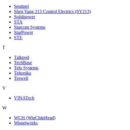
Sentinel
Shen Yang 213 Control Electrics (SY213)
Solidpower
STA
Starcom Systems
StarPower
STE
T
Talkpod
TechBase
Telo Systems
Teltonika
Teswell
V
VINATech
W
WCH (WinChipHead)
Wisnetworks