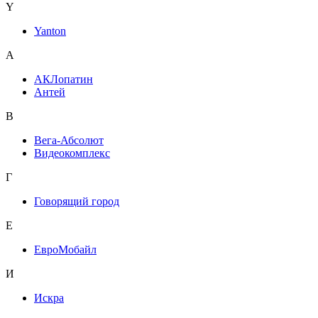
Y
Yanton
А
АКЛопатин
Антей
В
Вега-Абсолют
Видеокомплекс
Г
Говорящий город
Е
ЕвроМобайл
И
Искра