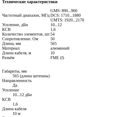
Технические характеристики
GMS: 890...960
Частотный диапазон, МГц
DCS: 1710...1880
UMTS: 1920...2170
Усиление, дБи
10...12
КСВ
1,6
Количество элементов, шт.
54
Сопротивление. Ом
50
Длина, мм
565
Материал
алюминий
Длина кабеля, м
10
Разъём
FME (f)
Габариты, мм
565 (длина антенны)
Направленность
Да
Усиление
10...12 дБи
КСВ
1,6
Длина кабеля
10 м