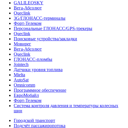
GALILEOSKY
Вега-Абсолют
Queclink
3G/ГЛОНАСС-терминалы
Форт-Телеком
Персональные ГЛОНАСС/GPS-трекеры
Queclink
Поисковые устройства/закладки
Мовирег
Вега-Абсолют
Queclink
ГЛОНАСС-пломбы
Jointech
Датчики уровня топлива
Mielta
AutoSat
Omnicomm
Программное обеспечение
ЕвроМобайл
Форт-Телеком
Система контроля давления и температуры колесных
шин
Городской транспорт
Подсчёт пассажиропотока