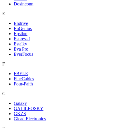
Dosinconn
E
Endrive
EnGenius
Epsilon
Espressif
Estalky
Eva Pro
EverFocus
F
FBELE
FineCables
Four-Faith
G
Galaxy
GALILEOSKY
GKZS
Glead Electronics