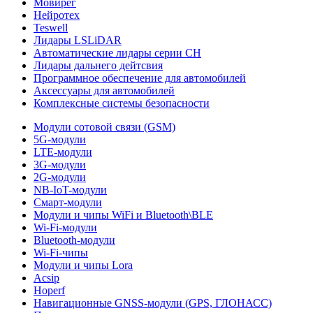
Мовирег
Нейротех
Teswell
Лидары LSLiDAR
Автоматические лидары серии CH
Лидары дальнего дейтсвия
Программное обеспечение для автомобилей
Аксессуары для автомобилей
Комплексные системы безопасности
Модули сотовой связи (GSM)
5G-модули
LTE-модули
3G-модули
2G-модули
NB-IoT-модули
Смарт-модули
Модули и чипы WiFi и Bluetooth\BLE
Wi-Fi-модули
Bluetooth-модули
Wi-Fi-чипы
Модули и чипы Lora
Acsip
Hoperf
Навигационные GNSS-модули (GPS, ГЛОНАСС)