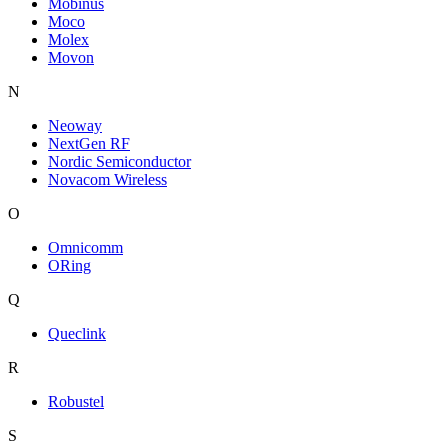
Mobinus
Moco
Molex
Movon
N
Neoway
NextGen RF
Nordic Semiconductor
Novacom Wireless
O
Omnicomm
ORing
Q
Queclink
R
Robustel
S