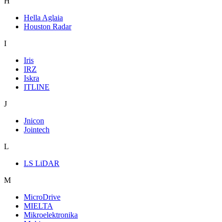
H
Hella Aglaia
Houston Radar
I
Iris
IRZ
Iskra
ITLINE
J
Jnicon
Jointech
L
LS LiDAR
M
MicroDrive
MIELTA
Mikroelektronika