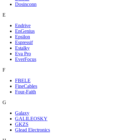
Dosinconn
E
Endrive
EnGenius
Epsilon
Espressif
Estalky
Eva Pro
EverFocus
F
FBELE
FineCables
Four-Faith
G
Galaxy
GALILEOSKY
GKZS
Glead Electronics