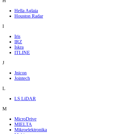
H
Hella Aglaia
Houston Radar
I
Iris
IRZ
Iskra
ITLINE
J
Jnicon
Jointech
L
LS LiDAR
M
MicroDrive
MIELTA
Mikroelektronika