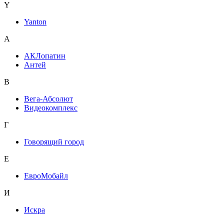
Y
Yanton
А
АКЛопатин
Антей
В
Вега-Абсолют
Видеокомплекс
Г
Говорящий город
Е
ЕвроМобайл
И
Искра