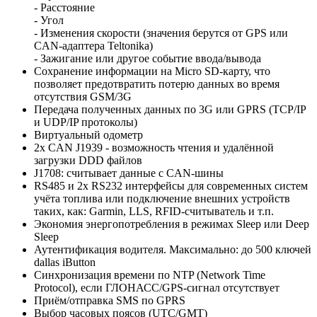
- Расстояние
- Угол
- Изменения скорости (значения берутся от GPS или
CAN-адаптера Teltonika)
- Зажигание или другое событие ввода/вывода
Сохранение информации на Micro SD-карту, что
позволяет предотвратить потерю данных во время
отсутствия GSM/3G
Передача полученных данных по 3G или GPRS (TCP/IP
и UDP/IP протоколы)
Виртуальный одометр
2х CAN J1939 - возможность чтения и удалённой
загрузки DDD файлов
J1708: считывает данные с CAN-шины
RS485 и 2x RS232 интерфейсы для современных систем
учёта топлива или подключение внешних устройств
таких, как: Garmin, LLS, RFID-считыватель и т.п.
Экономия энергопотребления в режимах Sleep или Deep
Sleep
Аутентификация водителя. Максимально: до 500 ключей
dallas iButton
Синхронизация времени по NTP (Network Time
Protocol), если ГЛОНАСС/GPS-сигнал отсутствует
Приём/отправка SMS по GPRS
Выбор часовых поясов (UTC/GMT)