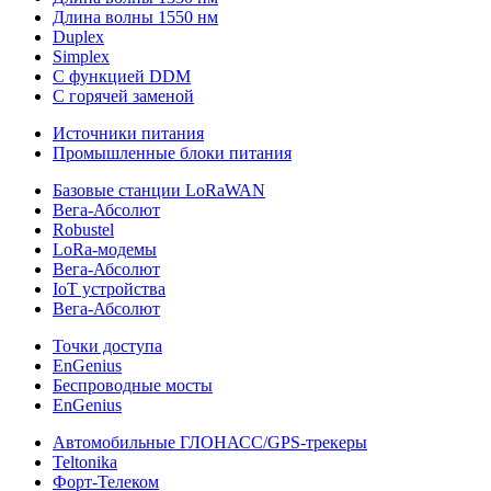
Длина волны 1550 нм
Duplex
Simplex
С функцией DDM
С горячей заменой
Источники питания
Промышленные блоки питания
Базовые станции LoRaWAN
Вега-Абсолют
Robustel
LoRa-модемы
Вега-Абсолют
IoT устройства
Вега-Абсолют
Точки доступа
EnGenius
Беспроводные мосты
EnGenius
Автомобильные ГЛОНАСС/GPS-трекеры
Teltonika
Форт-Телеком