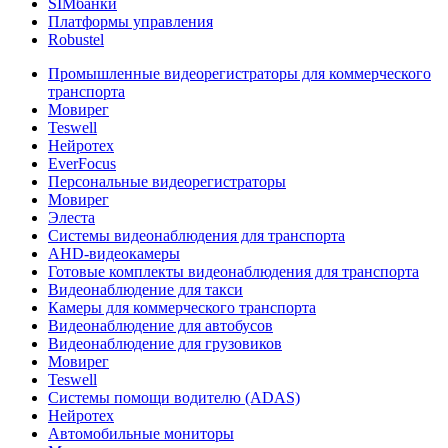
SIMбанки
Платформы управления
Robustel
Промышленные видеорегистраторы для коммерческого
транспорта
Мовирег
Teswell
Нейротех
EverFocus
Персональные видеорегистраторы
Мовирег
Элеста
Системы видеонаблюдения для транспорта
AHD-видеокамеры
Готовые комплекты видеонаблюдения для транспорта
Видеонаблюдение для такси
Камеры для коммерческого транспорта
Видеонаблюдение для автобусов
Видеонаблюдение для грузовиков
Мовирег
Teswell
Системы помощи водителю (ADAS)
Нейротех
Автомобильные мониторы