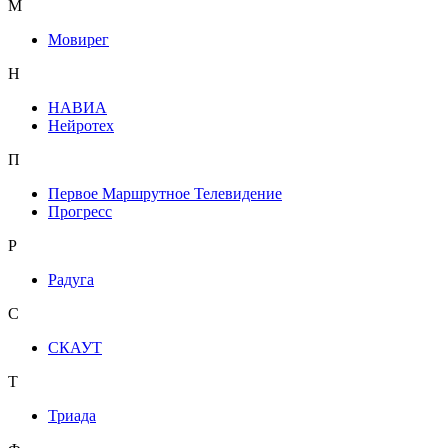
М
Мовирег
Н
НАВИА
Нейротех
П
Первое Маршрутное Телевидение
Прогресс
Р
Радуга
С
СКАУТ
Т
Триада