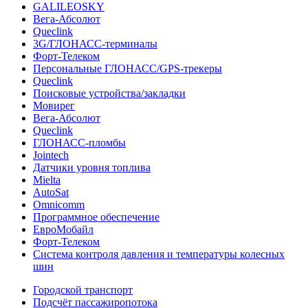
GALILEOSKY
Вега-Абсолют
Queclink
3G/ГЛОНАСС-терминалы
Форт-Телеком
Персональные ГЛОНАСС/GPS-трекеры
Queclink
Поисковые устройства/закладки
Мовирег
Вега-Абсолют
Queclink
ГЛОНАСС-пломбы
Jointech
Датчики уровня топлива
Mielta
AutoSat
Omnicomm
Программное обеспечение
ЕвроМобайл
Форт-Телеком
Система контроля давления и температуры колесных
шин
Городской транспорт
Подсчёт пассажиропотока