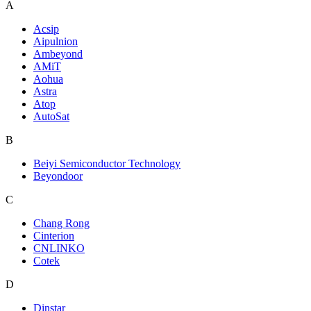
A
Acsip
Aipulnion
Ambeyond
AMiT
Aohua
Astra
Atop
AutoSat
B
Beiyi Semiconductor Technology
Beyondoor
C
Chang Rong
Cinterion
CNLINKO
Cotek
D
Dinstar