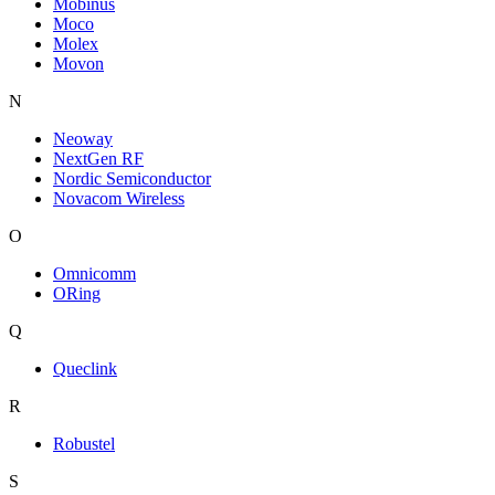
Mobinus
Moco
Molex
Movon
N
Neoway
NextGen RF
Nordic Semiconductor
Novacom Wireless
O
Omnicomm
ORing
Q
Queclink
R
Robustel
S