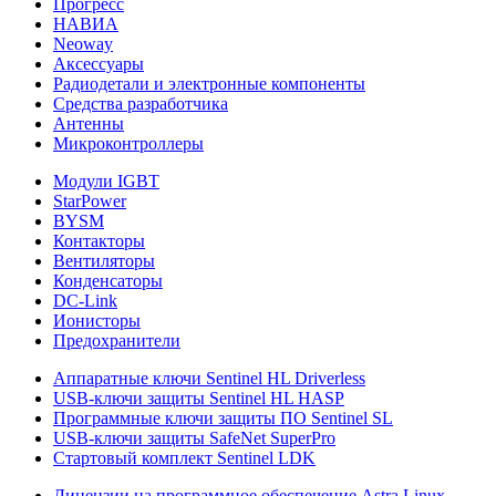
Прогресс
НАВИА
Neoway
Аксессуары
Радиодетали и электронные компоненты
Средства разработчика
Антенны
Микроконтроллеры
Модули IGBT
StarPower
BYSM
Контакторы
Вентиляторы
Конденсаторы
DC-Link
Ионисторы
Предохранители
Аппаратные ключи Sentinel HL Driverless
USB-ключи защиты Sentinel HL HASP
Программные ключи защиты ПО Sentinel SL
USB-ключи защиты SafeNet SuperPro
Стартовый комплект Sentinel LDK
Лицензии на программное обеспечение Astra Linux