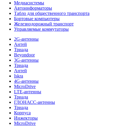
Медиасистемы
Автоинформаторы
Табло для общественного транспорта
Бортовые компьютеры
Железнодорожный транспорт
Управляемые коммутаторы
2G-антенны
Антей
Триада
Beyondoor
3G-антенны
Триада
Антей
Iskra
4G-антенны
MicroDrive
LTE-антенны
Триада
ГЛОНАСС-антенны
Триада
Корпуса
Инжекторы
MicroDrive