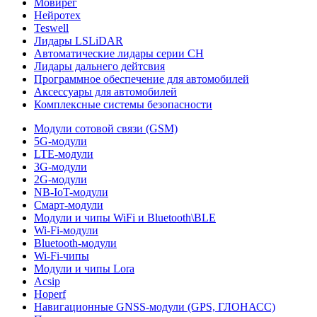
Мовирег
Нейротех
Teswell
Лидары LSLiDAR
Автоматические лидары серии CH
Лидары дальнего дейтсвия
Программное обеспечение для автомобилей
Аксессуары для автомобилей
Комплексные системы безопасности
Модули сотовой связи (GSM)
5G-модули
LTE-модули
3G-модули
2G-модули
NB-IoT-модули
Смарт-модули
Модули и чипы WiFi и Bluetooth\BLE
Wi-Fi-модули
Bluetooth-модули
Wi-Fi-чипы
Модули и чипы Lora
Acsip
Hoperf
Навигационные GNSS-модули (GPS, ГЛОНАСС)