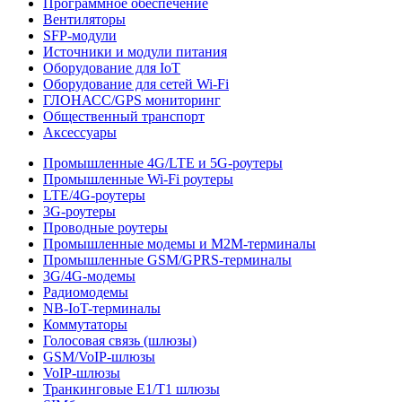
Программное обеспечение
Вентиляторы
SFP-модули
Источники и модули питания
Оборудование для IoT
Оборудование для сетей Wi-Fi
ГЛОНАСС/GPS мониторинг
Общественный транспорт
Аксессуары
Промышленные 4G/LTE и 5G-роутеры
Промышленные Wi-Fi роутеры
LTE/4G-роутеры
3G-роутеры
Проводные роутеры
Промышленные модемы и M2M-терминалы
Промышленные GSM/GPRS-терминалы
3G/4G-модемы
Радиомодемы
NB-IoT-терминалы
Коммутаторы
Голосовая связь (шлюзы)
GSM/VoIP-шлюзы
VoIP-шлюзы
Транкинговые E1/T1 шлюзы