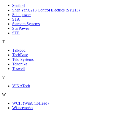
Sentinel
Shen Yang 213 Control Electrics (SY213)
Solidpower
STA
Starcom Systems
StarPower
STE
T
Talkpod
TechBase
Telo Systems
Teltonika
Teswell
V
VINATech
W
WCH (WinChipHead)
Wisnetworks