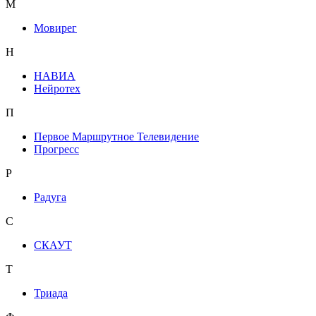
М
Мовирег
Н
НАВИА
Нейротех
П
Первое Маршрутное Телевидение
Прогресс
Р
Радуга
С
СКАУТ
Т
Триада