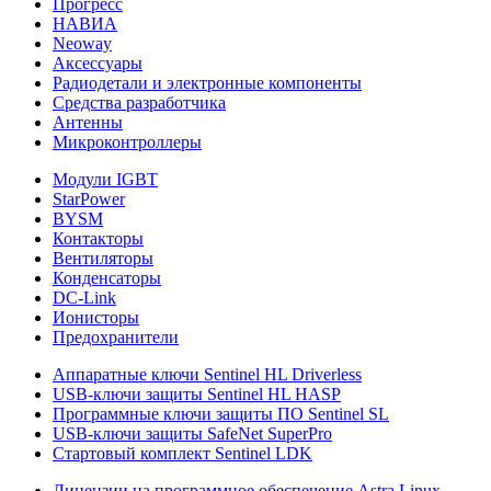
Прогресс
НАВИА
Neoway
Аксессуары
Радиодетали и электронные компоненты
Средства разработчика
Антенны
Микроконтроллеры
Модули IGBT
StarPower
BYSM
Контакторы
Вентиляторы
Конденсаторы
DC-Link
Ионисторы
Предохранители
Аппаратные ключи Sentinel HL Driverless
USB-ключи защиты Sentinel HL HASP
Программные ключи защиты ПО Sentinel SL
USB-ключи защиты SafeNet SuperPro
Стартовый комплект Sentinel LDK
Лицензии на программное обеспечение Astra Linux