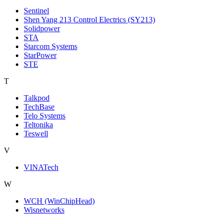
Sentinel
Shen Yang 213 Control Electrics (SY213)
Solidpower
STA
Starcom Systems
StarPower
STE
T
Talkpod
TechBase
Telo Systems
Teltonika
Teswell
V
VINATech
W
WCH (WinChipHead)
Wisnetworks