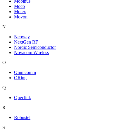
Mobinus
Moco
Molex
Movon
N
Neoway
NextGen RF
Nordic Semiconductor
Novacom Wireless
O
Omnicomm
ORing
Q
Queclink
R
Robustel
S