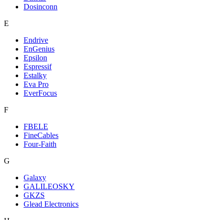
Dosinconn
E
Endrive
EnGenius
Epsilon
Espressif
Estalky
Eva Pro
EverFocus
F
FBELE
FineCables
Four-Faith
G
Galaxy
GALILEOSKY
GKZS
Glead Electronics