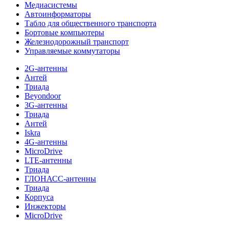
Медиасистемы
Автоинформаторы
Табло для общественного транспорта
Бортовые компьютеры
Железнодорожный транспорт
Управляемые коммутаторы
2G-антенны
Антей
Триада
Beyondoor
3G-антенны
Триада
Антей
Iskra
4G-антенны
MicroDrive
LTE-антенны
Триада
ГЛОНАСС-антенны
Триада
Корпуса
Инжекторы
MicroDrive