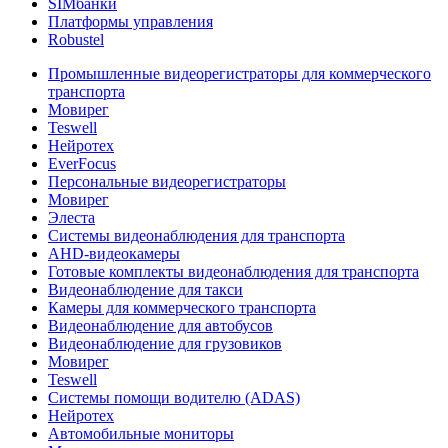
SIMбанки
Платформы управления
Robustel
Промышленные видеорегистраторы для коммерческого
транспорта
Мовирег
Teswell
Нейротех
EverFocus
Персональные видеорегистраторы
Мовирег
Элеста
Системы видеонаблюдения для транспорта
AHD-видеокамеры
Готовые комплекты видеонаблюдения для транспорта
Видеонаблюдение для такси
Камеры для коммерческого транспорта
Видеонаблюдение для автобусов
Видеонаблюдение для грузовиков
Мовирег
Teswell
Системы помощи водителю (ADAS)
Нейротех
Автомобильные мониторы