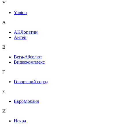
Y
Yanton
А
АКЛопатин
Антей
В
Вега-Абсолют
Видеокомплекс
Г
Говорящий город
Е
ЕвроМобайл
И
Искра