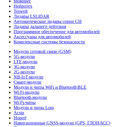
Мовирег
Нейротех
Teswell
Лидары LSLiDAR
Автоматические лидары серии CH
Лидары дальнего дейтсвия
Программное обеспечение для автомобилей
Аксессуары для автомобилей
Комплексные системы безопасности
Модули сотовой связи (GSM)
5G-модули
LTE-модули
3G-модули
2G-модули
NB-IoT-модули
Смарт-модули
Модули и чипы WiFi и Bluetooth\BLE
Wi-Fi-модули
Bluetooth-модули
Wi-Fi-чипы
Модули и чипы Lora
Acsip
Hoperf
Навигационные GNSS-модули (GPS, ГЛОНАСС)