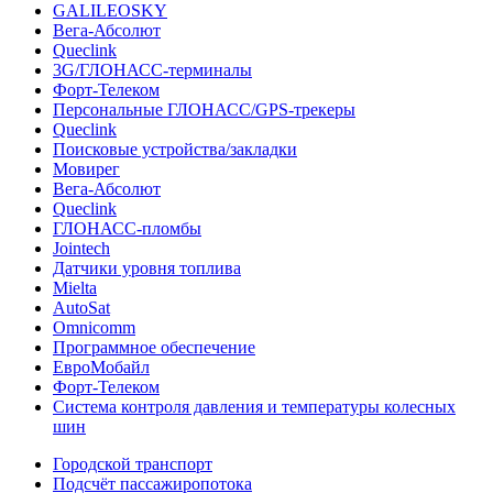
GALILEOSKY
Вега-Абсолют
Queclink
3G/ГЛОНАСС-терминалы
Форт-Телеком
Персональные ГЛОНАСС/GPS-трекеры
Queclink
Поисковые устройства/закладки
Мовирег
Вега-Абсолют
Queclink
ГЛОНАСС-пломбы
Jointech
Датчики уровня топлива
Mielta
AutoSat
Omnicomm
Программное обеспечение
ЕвроМобайл
Форт-Телеком
Система контроля давления и температуры колесных
шин
Городской транспорт
Подсчёт пассажиропотока