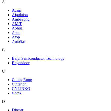
A
Acsip
Aipulnion
Ambeyond
AMiT
Aohua
Astra
Atop
AutoSat
B
Beiyi Semiconductor Technology
Beyondoor
C
Chang Rong
Cinterion
CNLINKO
Cotek
D
Dinstar