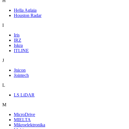
H
Hella Aglaia
Houston Radar
I
Iris
IRZ
Iskra
ITLINE
J
Jnicon
Jointech
L
LS LiDAR
M
MicroDrive
MIELTA
Mikroelektronika