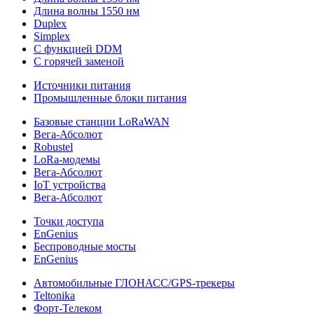
Длина волны 1550 нм
Duplex
Simplex
С функцией DDM
С горячей заменой
Источники питания
Промышленные блоки питания
Базовые станции LoRaWAN
Вега-Абсолют
Robustel
LoRa-модемы
Вега-Абсолют
IoT устройства
Вега-Абсолют
Точки доступа
EnGenius
Беспроводные мосты
EnGenius
Автомобильные ГЛОНАСС/GPS-трекеры
Teltonika
Форт-Телеком