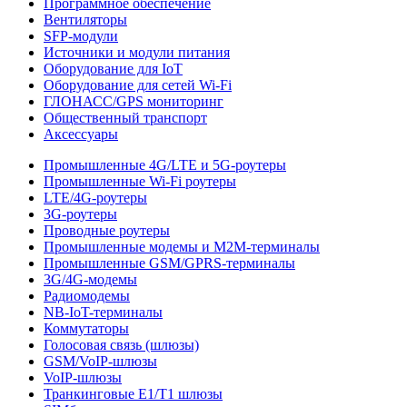
Программное обеспечение
Вентиляторы
SFP-модули
Источники и модули питания
Оборудование для IoT
Оборудование для сетей Wi-Fi
ГЛОНАСС/GPS мониторинг
Общественный транспорт
Аксессуары
Промышленные 4G/LTE и 5G-роутеры
Промышленные Wi-Fi роутеры
LTE/4G-роутеры
3G-роутеры
Проводные роутеры
Промышленные модемы и M2M-терминалы
Промышленные GSM/GPRS-терминалы
3G/4G-модемы
Радиомодемы
NB-IoT-терминалы
Коммутаторы
Голосовая связь (шлюзы)
GSM/VoIP-шлюзы
VoIP-шлюзы
Транкинговые E1/T1 шлюзы