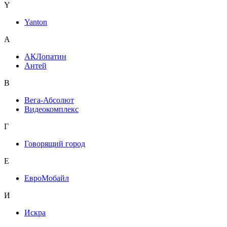
Y
Yanton
А
АКЛопатин
Антей
В
Вега-Абсолют
Видеокомплекс
Г
Говорящий город
Е
ЕвроМобайл
И
Искра