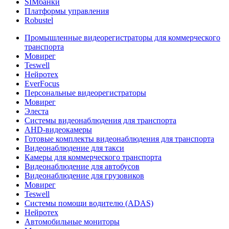
SIMбанки
Платформы управления
Robustel
Промышленные видеорегистраторы для коммерческого
транспорта
Мовирег
Teswell
Нейротех
EverFocus
Персональные видеорегистраторы
Мовирег
Элеста
Системы видеонаблюдения для транспорта
AHD-видеокамеры
Готовые комплекты видеонаблюдения для транспорта
Видеонаблюдение для такси
Камеры для коммерческого транспорта
Видеонаблюдение для автобусов
Видеонаблюдение для грузовиков
Мовирег
Teswell
Системы помощи водителю (ADAS)
Нейротех
Автомобильные мониторы