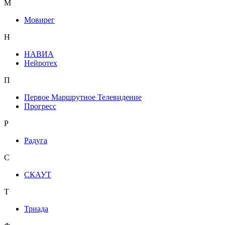
М
Мовирег
Н
НАВИА
Нейротех
П
Первое Маршрутное Телевидение
Прогресс
Р
Радуга
С
СКАУТ
Т
Триада