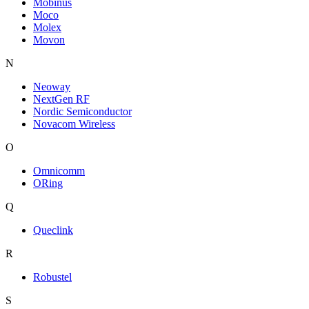
Mobinus
Moco
Molex
Movon
N
Neoway
NextGen RF
Nordic Semiconductor
Novacom Wireless
O
Omnicomm
ORing
Q
Queclink
R
Robustel
S