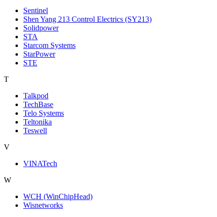
Sentinel
Shen Yang 213 Control Electrics (SY213)
Solidpower
STA
Starcom Systems
StarPower
STE
T
Talkpod
TechBase
Telo Systems
Teltonika
Teswell
V
VINATech
W
WCH (WinChipHead)
Wisnetworks