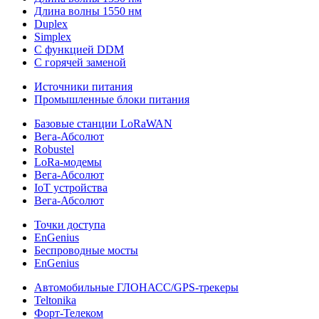
Длина волны 1550 нм
Duplex
Simplex
С функцией DDM
С горячей заменой
Источники питания
Промышленные блоки питания
Базовые станции LoRaWAN
Вега-Абсолют
Robustel
LoRa-модемы
Вега-Абсолют
IoT устройства
Вега-Абсолют
Точки доступа
EnGenius
Беспроводные мосты
EnGenius
Автомобильные ГЛОНАСС/GPS-трекеры
Teltonika
Форт-Телеком