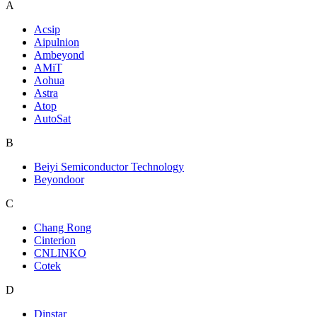
A
Acsip
Aipulnion
Ambeyond
AMiT
Aohua
Astra
Atop
AutoSat
B
Beiyi Semiconductor Technology
Beyondoor
C
Chang Rong
Cinterion
CNLINKO
Cotek
D
Dinstar