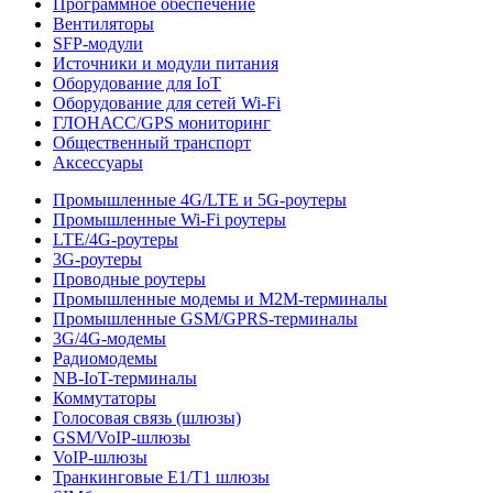
Программное обеспечение
Вентиляторы
SFP-модули
Источники и модули питания
Оборудование для IoT
Оборудование для сетей Wi-Fi
ГЛОНАСС/GPS мониторинг
Общественный транспорт
Аксессуары
Промышленные 4G/LTE и 5G-роутеры
Промышленные Wi-Fi роутеры
LTE/4G-роутеры
3G-роутеры
Проводные роутеры
Промышленные модемы и M2M-терминалы
Промышленные GSM/GPRS-терминалы
3G/4G-модемы
Радиомодемы
NB-IoT-терминалы
Коммутаторы
Голосовая связь (шлюзы)
GSM/VoIP-шлюзы
VoIP-шлюзы
Транкинговые E1/T1 шлюзы