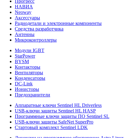
Прогресс
НАВИА
Neoway
Аксессуары
Радиодетали и электронные компоненты
Средства разработчика
Антенны
Микроконтроллеры
Модули IGBT
StarPower
BYSM
Контакторы
Вентиляторы
Конденсаторы
DC-Link
Ионисторы
Предохранители
Аппаратные ключи Sentinel HL Driverless
USB-ключи защиты Sentinel HL HASP
Программные ключи защиты ПО Sentinel SL
USB-ключи защиты SafeNet SuperPro
Стартовый комплект Sentinel LDK
Лицензии на программное обеспечение Astra Linux