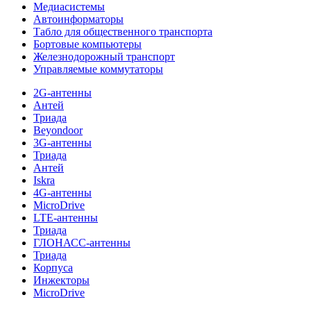
Медиасистемы
Автоинформаторы
Табло для общественного транспорта
Бортовые компьютеры
Железнодорожный транспорт
Управляемые коммутаторы
2G-антенны
Антей
Триада
Beyondoor
3G-антенны
Триада
Антей
Iskra
4G-антенны
MicroDrive
LTE-антенны
Триада
ГЛОНАСС-антенны
Триада
Корпуса
Инжекторы
MicroDrive