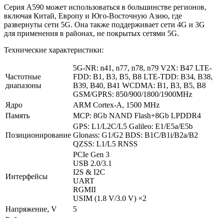
Серия A590 может использоваться в большинстве регионов,
включая Китай, Европу и Юго-Восточную Азию, где
развернуты сети 5G. Она также поддерживает сети 4G и 3G
для применения в районах, не покрытых сетями 5G.
Технические характеристики:
5G-NR: n41, n77, n78, n79 V2X: B47 LTE-
Частотные
FDD: B1, B3, B5, B8 LTE-TDD: B34, B38,
диапазоны
B39, B40, B41 WCDMA: B1, B3, B5, B8
GSM/GPRS: 850/900/1800/1900MHz
Ядро
ARM Cortex-A, 1500 MHz
Память
MCP: 8Gb NAND Flash+8Gb LPDDR4
GPS: L1/L2C/L5 Galileo: E1/E5a/E5b
Позиционирование
Glonass: G1/G2 BDS: B1C/B1i/B2a/B2
QZSS: L1/L5 RNSS
PCIe Gen 3
USB 2.0/3.1
I2S & I2C
Интерфейсы
UART
RGMII
USIM (1.8 V/3.0 V) ×2
Напряжение, V
5