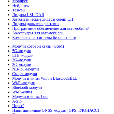
Мовирег
Нейротех
Teswell
Лидары LSLiDAR
Автоматические лидары серии CH
Лидары дальнего дейтсвия
Программное обеспечение для автомобилей
Аксессуары для автомобилей
Комплексные системы безопасности
Модули сотовой связи (GSM)
5G-модули
LTE-модули
3G-модули
2G-модули
NB-IoT-модули
Смарт-модули
Модули и чипы WiFi и Bluetooth\BLE
Wi-Fi-модули
Bluetooth-модули
Wi-Fi-чипы
Модули и чипы Lora
Acsip
Hoperf
Навигационные GNSS-модули (GPS, ГЛОНАСС)