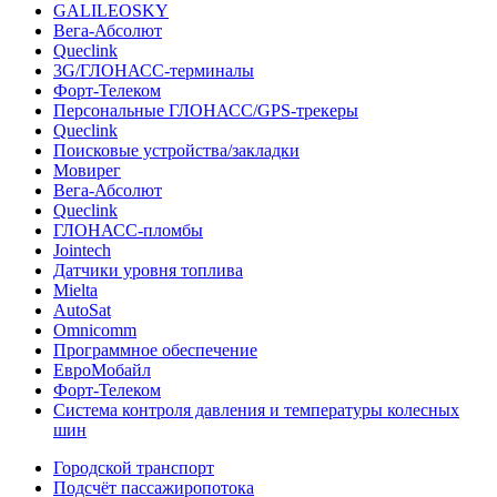
GALILEOSKY
Вега-Абсолют
Queclink
3G/ГЛОНАСС-терминалы
Форт-Телеком
Персональные ГЛОНАСС/GPS-трекеры
Queclink
Поисковые устройства/закладки
Мовирег
Вега-Абсолют
Queclink
ГЛОНАСС-пломбы
Jointech
Датчики уровня топлива
Mielta
AutoSat
Omnicomm
Программное обеспечение
ЕвроМобайл
Форт-Телеком
Система контроля давления и температуры колесных
шин
Городской транспорт
Подсчёт пассажиропотока