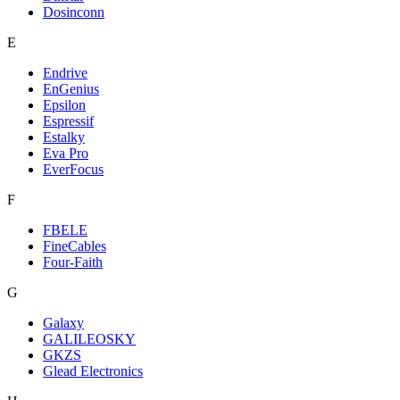
Dosinconn
E
Endrive
EnGenius
Epsilon
Espressif
Estalky
Eva Pro
EverFocus
F
FBELE
FineCables
Four-Faith
G
Galaxy
GALILEOSKY
GKZS
Glead Electronics