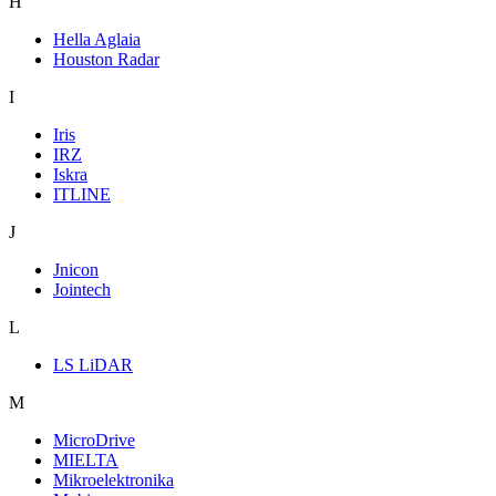
H
Hella Aglaia
Houston Radar
I
Iris
IRZ
Iskra
ITLINE
J
Jnicon
Jointech
L
LS LiDAR
M
MicroDrive
MIELTA
Mikroelektronika