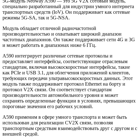
5G-модуль Neoway A590 — это 5G V2X сотовый модуль,
специально разработанный для индустрии умного интернета
транспортных средств (IoV). Он поддерживает как сетевые
режимы 5G-SA, так и 5G-NSA.
Модуль обладает отличной радиочастотной
производительностью и охватывает широкий диапазон
частотных диапазонов. Он также поддерживает сети 4G и 3G
и может работать в диапазонах ниже 6 ГГц.
A590 интегрирует различные сетевые протоколы и
предоставляет интерфейсы, соответствующие отраслевым
стандартам, включая высокоскоростные интерфейсы, такие
как PCIe и USB 3.1, для облегчения приложений клиентов,
требующих передачи ультравысокоскоростных данных. Этот
модуль также поддерживает протокол Ethernet на борту и
протокол V2X связи. Он соответствует стандартам
производительности автомобильного уровня и может
сохранять определенные функции в условиях, превышающих
пороговые значения его рабочих условий.
A590 применим в сфере умного транспорта и может быть
использован для реализации CV2X связи, позволяя
транспортным средствам взаимодействовать друг с другом и с
внешней средой.