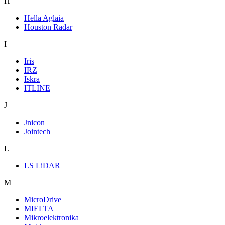
H
Hella Aglaia
Houston Radar
I
Iris
IRZ
Iskra
ITLINE
J
Jnicon
Jointech
L
LS LiDAR
M
MicroDrive
MIELTA
Mikroelektronika