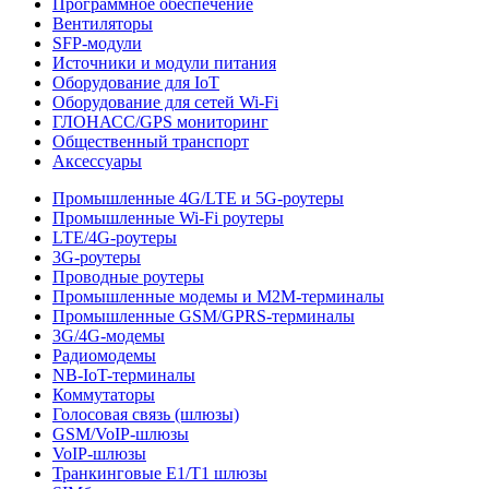
Программное обеспечение
Вентиляторы
SFP-модули
Источники и модули питания
Оборудование для IoT
Оборудование для сетей Wi-Fi
ГЛОНАСС/GPS мониторинг
Общественный транспорт
Аксессуары
Промышленные 4G/LTE и 5G-роутеры
Промышленные Wi-Fi роутеры
LTE/4G-роутеры
3G-роутеры
Проводные роутеры
Промышленные модемы и M2M-терминалы
Промышленные GSM/GPRS-терминалы
3G/4G-модемы
Радиомодемы
NB-IoT-терминалы
Коммутаторы
Голосовая связь (шлюзы)
GSM/VoIP-шлюзы
VoIP-шлюзы
Транкинговые E1/T1 шлюзы