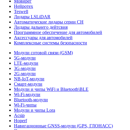
Мовирег
Нейротех
Teswell
Лидары LSLiDAR
Автоматические лидары серии CH
Лидары дальнего дейтсвия
Программное обеспечение для автомобилей
Аксессуары для автомобилей
Комплексные системы безопасности
Модули сотовой связи (GSM)
5G-модули
LTE-модули
3G-модули
2G-модули
NB-IoT-модули
Смарт-модули
Модули и чипы WiFi и Bluetooth\BLE
Wi-Fi-модули
Bluetooth-модули
Wi-Fi-чипы
Модули и чипы Lora
Acsip
Hoperf
Навигационные GNSS-модули (GPS, ГЛОНАСС)