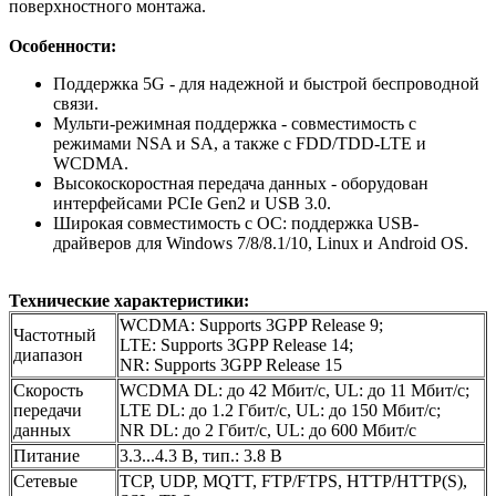
поверхностного монтажа.
Особенности:
Поддержка 5G - для надежной и быстрой беспроводной
связи.
Мульти-режимная поддержка - совместимость с
режимами NSA и SA, а также с FDD/TDD-LTE и
WCDMA.
Высокоскоростная передача данных - оборудован
интерфейсами PCIe Gen2 и USB 3.0.
Широкая совместимость с ОС: поддержка USB-
драйверов для Windows 7/8/8.1/10, Linux и Android OS.
Технические характеристики:
WCDMA: Supports 3GPP Release 9;
Частотный
LTE: Supports 3GPP Release 14;
диапазон
NR: Supports 3GPP Release 15
Скорость
WCDMA DL: до 42 Мбит/с, UL: до 11 Мбит/с;
передачи
LTE DL: до 1.2 Гбит/с, UL: до 150 Мбит/с;
данных
NR DL: до 2 Гбит/с, UL: до 600 Мбит/с
Питание
3.3...4.3 В, тип.: 3.8 В
Сетевые
TCP, UDP, MQTT, FTP/FTPS, HTTP/HTTP(S),