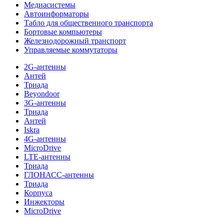
Медиасистемы
Автоинформаторы
Табло для общественного транспорта
Бортовые компьютеры
Железнодорожный транспорт
Управляемые коммутаторы
2G-антенны
Антей
Триада
Beyondoor
3G-антенны
Триада
Антей
Iskra
4G-антенны
MicroDrive
LTE-антенны
Триада
ГЛОНАСС-антенны
Триада
Корпуса
Инжекторы
MicroDrive