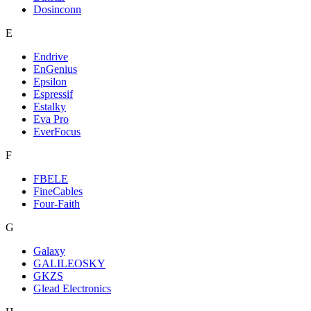
Dosinconn
E
Endrive
EnGenius
Epsilon
Espressif
Estalky
Eva Pro
EverFocus
F
FBELE
FineCables
Four-Faith
G
Galaxy
GALILEOSKY
GKZS
Glead Electronics