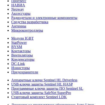
Прогресс
НАВИА
Neoway
Аксессуары
Радиодетали и электронные компоненты
Средства разработчика
Антенны
Микроконтроллеры
Модули IGBT
StarPower
BYSM
Контакторы
Вентиляторы
Конденсаторы
DC-Link
Ионисторы
Предохранители
Аппаратные ключи Sentinel HL Driverless
USB-ключи защиты Sentinel HL HASP
Программные ключи защиты ПО Sentinel SL
USB-ключи защиты SafeNet SuperPro
Стартовый комплект Sentinel LDK
Лицензии на программное обеспечение Astra Linux