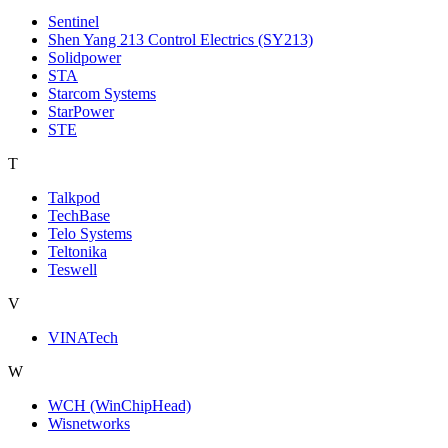
Sentinel
Shen Yang 213 Control Electrics (SY213)
Solidpower
STA
Starcom Systems
StarPower
STE
T
Talkpod
TechBase
Telo Systems
Teltonika
Teswell
V
VINATech
W
WCH (WinChipHead)
Wisnetworks