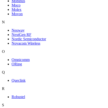
Mobinus
Moco
Molex
Movon
N
Neoway
NextGen RF
Nordic Semiconductor
Novacom Wireless
O
Omnicomm
ORing
Q
Queclink
R
Robustel
S