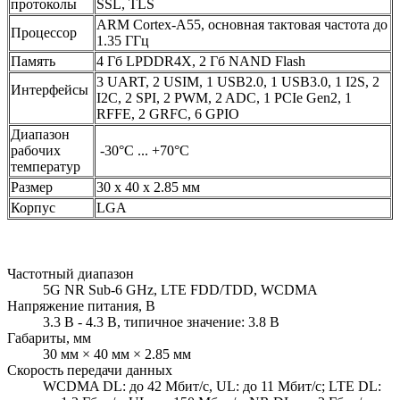
протоколы
SSL, TLS
ARM Cortex-A55, основная тактовая частота до
Процессор
1.35 ГГц
Память
4 Гб LPDDR4X, 2 Гб NAND Flash
3 UART, 2 USIM, 1 USB2.0, 1 USB3.0, 1 I2S, 2
Интерфейсы
I2C, 2 SPI, 2 PWM, 2 ADC, 1 PCIe Gen2, 1
RFFE, 2 GRFC, 6 GPIO
Диапазон
рабочих
-30°C ... +70°C
температур
Размер
30 х 40 х 2.85 мм
Корпус
LGA
Частотный диапазон
5G NR Sub-6 GHz, LTE FDD/TDD, WCDMA
Напряжение питания, В
3.3 В - 4.3 В, типичное значение: 3.8 В
Габариты, мм
30 мм × 40 мм × 2.85 мм
Скорость передачи данных
WCDMA DL: до 42 Мбит/с, UL: до 11 Мбит/с; LTE DL: