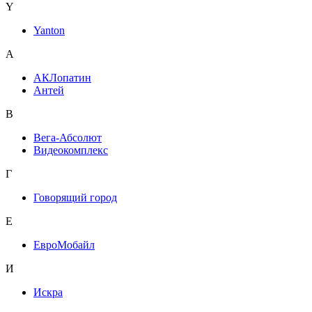
Y
Yanton
А
АКЛопатин
Антей
В
Вега-Абсолют
Видеокомплекс
Г
Говорящий город
Е
ЕвроМобайл
И
Искра