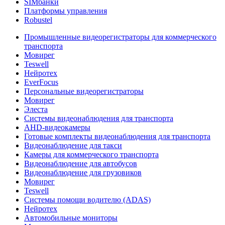
SIMбанки
Платформы управления
Robustel
Промышленные видеорегистраторы для коммерческого
транспорта
Мовирег
Teswell
Нейротех
EverFocus
Персональные видеорегистраторы
Мовирег
Элеста
Системы видеонаблюдения для транспорта
AHD-видеокамеры
Готовые комплекты видеонаблюдения для транспорта
Видеонаблюдение для такси
Камеры для коммерческого транспорта
Видеонаблюдение для автобусов
Видеонаблюдение для грузовиков
Мовирег
Teswell
Системы помощи водителю (ADAS)
Нейротех
Автомобильные мониторы