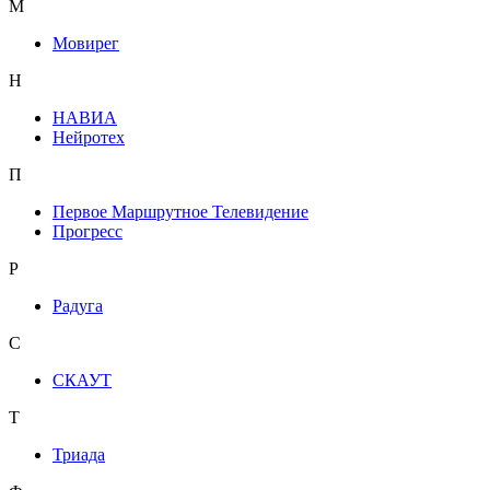
М
Мовирег
Н
НАВИА
Нейротех
П
Первое Маршрутное Телевидение
Прогресс
Р
Радуга
С
СКАУТ
Т
Триада