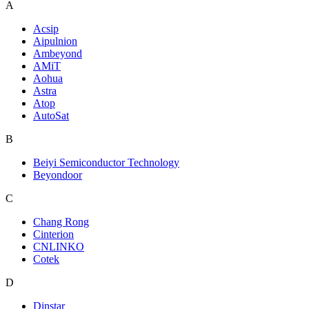
A
Acsip
Aipulnion
Ambeyond
AMiT
Aohua
Astra
Atop
AutoSat
B
Beiyi Semiconductor Technology
Beyondoor
C
Chang Rong
Cinterion
CNLINKO
Cotek
D
Dinstar