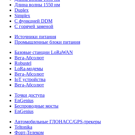
Длина волны 1550 нм
Duplex
Simplex
С функцией DDM
С горячей заменой
Источники питания
Промышленные блоки питания
Базовые станции LoRaWAN
Вега-Абсолют
Robustel
LoRa-модемы
Вега-Абсолют
IoT устройства
Вега-Абсолют
Точки доступа
EnGenius
Беспроводные мосты
EnGenius
Автомобильные ГЛОНАСС/GPS-трекеры
Teltonika
Форт-Телеком