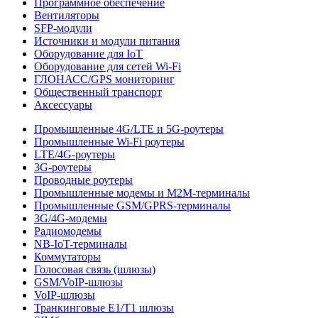
Программное обеспечение
Вентиляторы
SFP-модули
Источники и модули питания
Оборудование для IoT
Оборудование для сетей Wi-Fi
ГЛОНАСС/GPS мониторинг
Общественный транспорт
Аксессуары
Промышленные 4G/LTE и 5G-роутеры
Промышленные Wi-Fi роутеры
LTE/4G-роутеры
3G-роутеры
Проводные роутеры
Промышленные модемы и M2M-терминалы
Промышленные GSM/GPRS-терминалы
3G/4G-модемы
Радиомодемы
NB-IoT-терминалы
Коммутаторы
Голосовая связь (шлюзы)
GSM/VoIP-шлюзы
VoIP-шлюзы
Транкинговые E1/T1 шлюзы