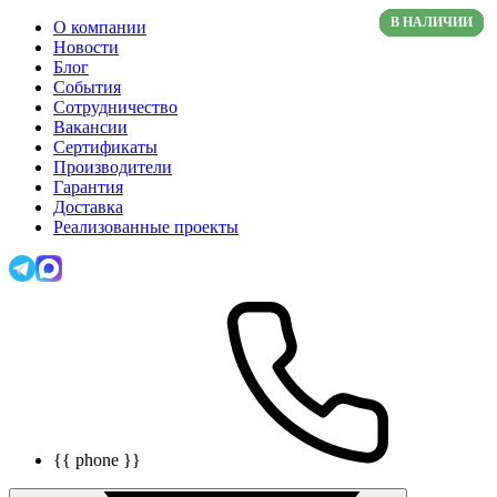
В НАЛИЧИИ
В НАЛИЧИИ
В НАЛИЧИИ
В НАЛИЧИИ
В НАЛИЧИИ
В НАЛИЧИИ
В НАЛИЧИИ
В НАЛИЧИИ
В НАЛИЧИИ
В НАЛИЧИИ
В НАЛИЧИИ
В НАЛИЧИИ
О компании
Новости
Блог
События
Сотрудничество
Вакансии
Сертификаты
Производители
Гарантия
Доставка
Реализованные проекты
{{ phone }}