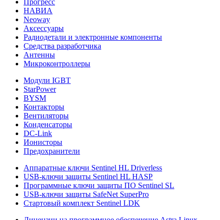
Прогресс
НАВИА
Neoway
Аксессуары
Радиодетали и электронные компоненты
Средства разработчика
Антенны
Микроконтроллеры
Модули IGBT
StarPower
BYSM
Контакторы
Вентиляторы
Конденсаторы
DC-Link
Ионисторы
Предохранители
Аппаратные ключи Sentinel HL Driverless
USB-ключи защиты Sentinel HL HASP
Программные ключи защиты ПО Sentinel SL
USB-ключи защиты SafeNet SuperPro
Стартовый комплект Sentinel LDK
Лицензии на программное обеспечение Astra Linux