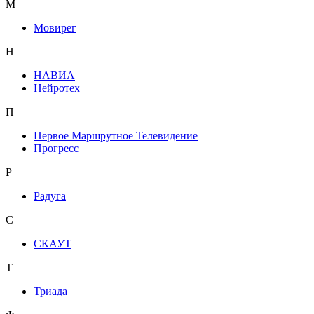
М
Мовирег
Н
НАВИА
Нейротех
П
Первое Маршрутное Телевидение
Прогресс
Р
Радуга
С
СКАУТ
Т
Триада