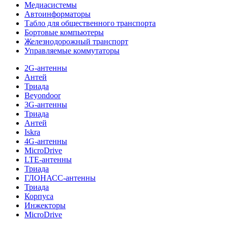
Медиасистемы
Автоинформаторы
Табло для общественного транспорта
Бортовые компьютеры
Железнодорожный транспорт
Управляемые коммутаторы
2G-антенны
Антей
Триада
Beyondoor
3G-антенны
Триада
Антей
Iskra
4G-антенны
MicroDrive
LTE-антенны
Триада
ГЛОНАСС-антенны
Триада
Корпуса
Инжекторы
MicroDrive