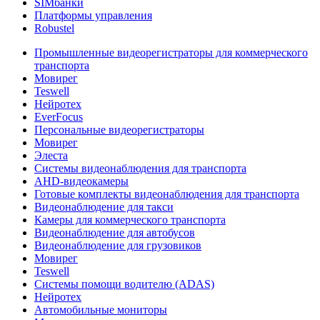
SIMбанки
Платформы управления
Robustel
Промышленные видеорегистраторы для коммерческого
транспорта
Мовирег
Teswell
Нейротех
EverFocus
Персональные видеорегистраторы
Мовирег
Элеста
Системы видеонаблюдения для транспорта
AHD-видеокамеры
Готовые комплекты видеонаблюдения для транспорта
Видеонаблюдение для такси
Камеры для коммерческого транспорта
Видеонаблюдение для автобусов
Видеонаблюдение для грузовиков
Мовирег
Teswell
Системы помощи водителю (ADAS)
Нейротех
Автомобильные мониторы