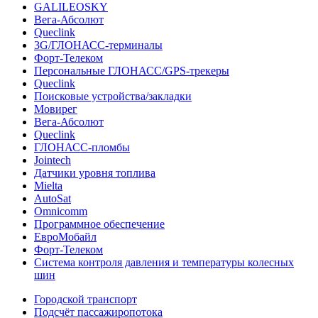
GALILEOSKY
Вега-Абсолют
Queclink
3G/ГЛОНАСС-терминалы
Форт-Телеком
Персональные ГЛОНАСС/GPS-трекеры
Queclink
Поисковые устройства/закладки
Мовирег
Вега-Абсолют
Queclink
ГЛОНАСС-пломбы
Jointech
Датчики уровня топлива
Mielta
AutoSat
Omnicomm
Программное обеспечение
ЕвроМобайл
Форт-Телеком
Система контроля давления и температуры колесных
шин
Городской транспорт
Подсчёт пассажиропотока