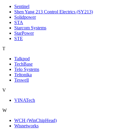
Sentinel
Shen Yang 213 Control Electrics (SY213)
Solidpower
STA
Starcom Systems
StarPower
STE
T
Talkpod
TechBase
Telo Systems
Teltonika
Teswell
V
VINATech
W
WCH (WinChipHead)
Wisnetworks