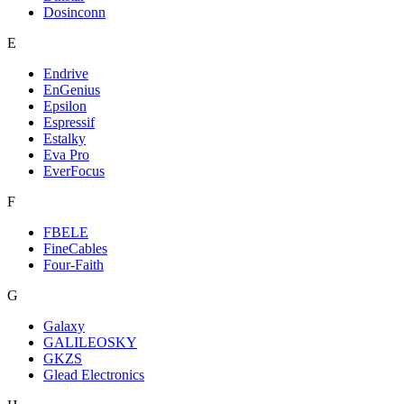
Dosinconn
E
Endrive
EnGenius
Epsilon
Espressif
Estalky
Eva Pro
EverFocus
F
FBELE
FineCables
Four-Faith
G
Galaxy
GALILEOSKY
GKZS
Glead Electronics