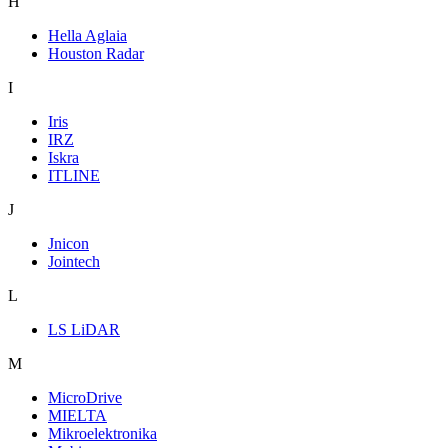
H
Hella Aglaia
Houston Radar
I
Iris
IRZ
Iskra
ITLINE
J
Jnicon
Jointech
L
LS LiDAR
M
MicroDrive
MIELTA
Mikroelektronika