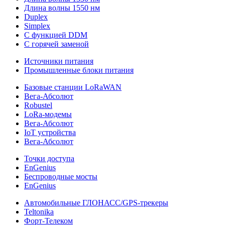
Длина волны 1550 нм
Duplex
Simplex
С функцией DDM
С горячей заменой
Источники питания
Промышленные блоки питания
Базовые станции LoRaWAN
Вега-Абсолют
Robustel
LoRa-модемы
Вега-Абсолют
IoT устройства
Вега-Абсолют
Точки доступа
EnGenius
Беспроводные мосты
EnGenius
Автомобильные ГЛОНАСС/GPS-трекеры
Teltonika
Форт-Телеком