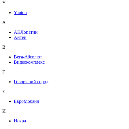
Y
Yanton
А
АКЛопатин
Антей
В
Вега-Абсолют
Видеокомплекс
Г
Говорящий город
Е
ЕвроМобайл
И
Искра