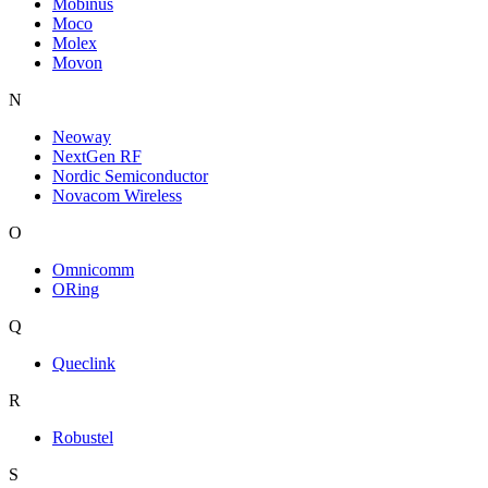
Mobinus
Moco
Molex
Movon
N
Neoway
NextGen RF
Nordic Semiconductor
Novacom Wireless
O
Omnicomm
ORing
Q
Queclink
R
Robustel
S