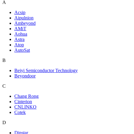
A
Acsip
Aipulnion
Ambeyond
AMiT
Aohua
Astra
Atop
AutoSat
B
Beiyi Semiconductor Technology
Beyondoor
C
Chang Rong
Cinterion
CNLINKO
Cotek
D
Dinstar