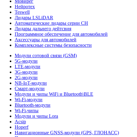
Мовирег
Нейротех
Teswell
Лидары LSLiDAR
Автоматические лидары серии CH
Лидары дальнего дейтсвия
Программное обеспечение для автомобилей
Аксессуары для автомобилей
Комплексные системы безопасности
Модули сотовой связи (GSM)
5G-модули
LTE-модули
3G-модули
2G-модули
NB-IoT-модули
Смарт-модули
Модули и чипы WiFi и Bluetooth\BLE
Wi-Fi-модули
Bluetooth-модули
Wi-Fi-чипы
Модули и чипы Lora
Acsip
Hoperf
Навигационные GNSS-модули (GPS, ГЛОНАСС)