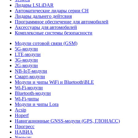
Лидары LSLiDAR
Автоматические лидары серии CH
Лидары дальнего дейтсвия
Программное обеспечение для автомобилей
Аксессуары для автомобилей
Комплексные системы безопасности
Модули сотовой связи (GSM)
5G-модули
LTE-модули
3G-модули
2G-модули
NB-IoT-модули
Смарт-модули
Модули и чипы WiFi и Bluetooth\BLE
Wi-Fi-модули
Bluetooth-модули
Wi-Fi-чипы
Модули и чипы Lora
Acsip
Hoperf
Навигационные GNSS-модули (GPS, ГЛОНАСС)
Прогресс
НАВИА
Neoway