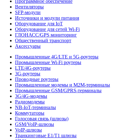
Программное обеспечение
Вентиляторы
SFP-модули
Источники и модули питания
Оборудование для IoT
Оборудование для сетей Wi-Fi
ГЛОНАСС/GPS мониторинг
Общественный транспорт
Аксессуары
Промышленные 4G/LTE и 5G-роутеры
Промышленные Wi-Fi роутеры
LTE/4G-роутеры
3G-роутеры
Проводные роутеры
Промышленные модемы и M2M-терминалы
Промышленные GSM/GPRS-терминалы
3G/4G-модемы
Радиомодемы
NB-IoT-терминалы
Коммутаторы
Голосовая связь (шлюзы)
GSM/VoIP-шлюзы
VoIP-шлюзы
Транкинговые E1/T1 шлюзы