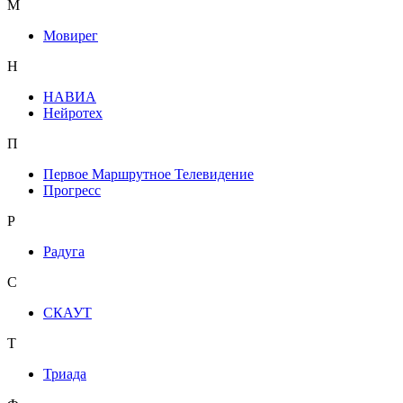
М
Мовирег
Н
НАВИА
Нейротех
П
Первое Маршрутное Телевидение
Прогресс
Р
Радуга
С
СКАУТ
Т
Триада