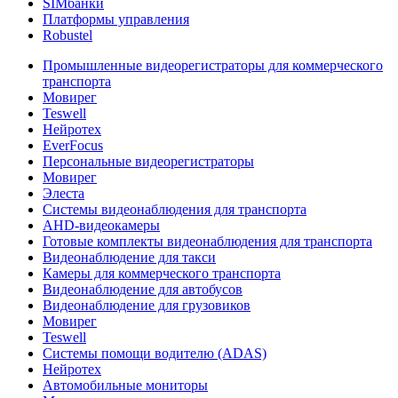
SIMбанки
Платформы управления
Robustel
Промышленные видеорегистраторы для коммерческого
транспорта
Мовирег
Teswell
Нейротех
EverFocus
Персональные видеорегистраторы
Мовирег
Элеста
Системы видеонаблюдения для транспорта
AHD-видеокамеры
Готовые комплекты видеонаблюдения для транспорта
Видеонаблюдение для такси
Камеры для коммерческого транспорта
Видеонаблюдение для автобусов
Видеонаблюдение для грузовиков
Мовирег
Teswell
Системы помощи водителю (ADAS)
Нейротех
Автомобильные мониторы