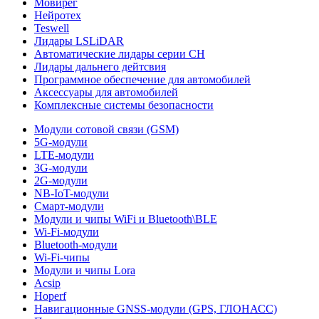
Мовирег
Нейротех
Teswell
Лидары LSLiDAR
Автоматические лидары серии CH
Лидары дальнего дейтсвия
Программное обеспечение для автомобилей
Аксессуары для автомобилей
Комплексные системы безопасности
Модули сотовой связи (GSM)
5G-модули
LTE-модули
3G-модули
2G-модули
NB-IoT-модули
Смарт-модули
Модули и чипы WiFi и Bluetooth\BLE
Wi-Fi-модули
Bluetooth-модули
Wi-Fi-чипы
Модули и чипы Lora
Acsip
Hoperf
Навигационные GNSS-модули (GPS, ГЛОНАСС)