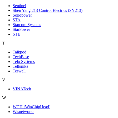
Sentinel
Shen Yang 213 Control Electrics (SY213)
Solidpower
STA
Starcom Systems
StarPower
STE
T
Talkpod
TechBase
Telo Systems
Teltonika
Teswell
V
VINATech
W
WCH (WinChipHead)
Wisnetworks