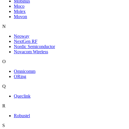
Mobinus
Moco
Molex
Movon
N
Neoway
NextGen RF
Nordic Semiconductor
Novacom Wireless
O
Omnicomm
ORing
Q
Queclink
R
Robustel
S