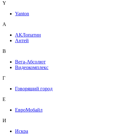
Y
Yanton
А
АКЛопатин
Антей
В
Вега-Абсолют
Видеокомплекс
Г
Говорящий город
Е
ЕвроМобайл
И
Искра