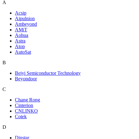
A
Acsip
Aipulnion
Ambeyond
AMiT
Aohua
Astra
Atop
AutoSat
B
Beiyi Semiconductor Technology
Beyondoor
C
Chang Rong
Cinterion
CNLINKO
Cotek
D
Dinstar