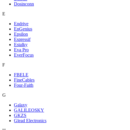
Dosinconn
E
Endrive
EnGenius
Epsilon
Espressif
Estalky
Eva Pro
EverFocus
F
FBELE
FineCables
Four-Faith
G
Galaxy
GALILEOSKY
GKZS
Glead Electronics