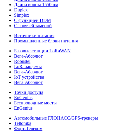
Длина волны 1550 нм
Duplex
Simplex
С функцией DDM
С горячей заменой
Источники питания
Промышленные блоки питания
Базовые станции LoRaWAN
Вега-Абсолют
Robustel
LoRa-модемы
Вега-Абсолют
IoT устройства
Вега-Абсолют
Точки доступа
EnGenius
Беспроводные мосты
EnGenius
Автомобильные ГЛОНАСС/GPS-трекеры
Teltonika
Форт-Телеком