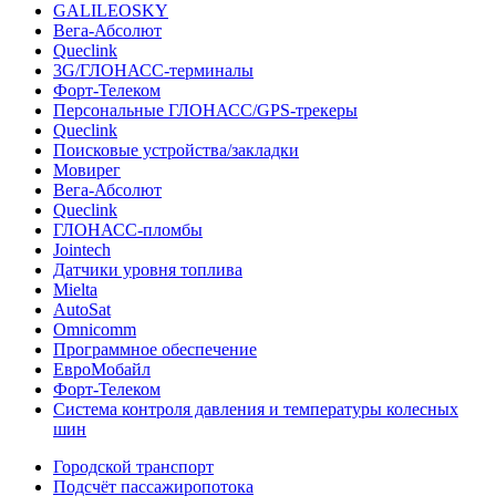
GALILEOSKY
Вега-Абсолют
Queclink
3G/ГЛОНАСС-терминалы
Форт-Телеком
Персональные ГЛОНАСС/GPS-трекеры
Queclink
Поисковые устройства/закладки
Мовирег
Вега-Абсолют
Queclink
ГЛОНАСС-пломбы
Jointech
Датчики уровня топлива
Mielta
AutoSat
Omnicomm
Программное обеспечение
ЕвроМобайл
Форт-Телеком
Система контроля давления и температуры колесных
шин
Городской транспорт
Подсчёт пассажиропотока