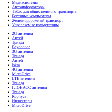
Медиасистемы
Автоинформаторы
Табло для общественного транспорта
Бортовые компьютеры
Железнодорожный транспорт
Управляемые коммутаторы
2G-антенны
Антей
Триада
Beyondoor
3G-антенны
Триада
Антей
Iskra
4G-антенны
MicroDrive
LTE-антенны
Триада
ГЛОНАСС-антенны
Триада
Корпуса
Инжекторы
MicroDrive