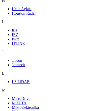
H
Hella Aglaia
Houston Radar
I
Iris
IRZ
Iskra
ITLINE
J
Jnicon
Jointech
L
LS LiDAR
M
MicroDrive
MIELTA
Mikroelektronika