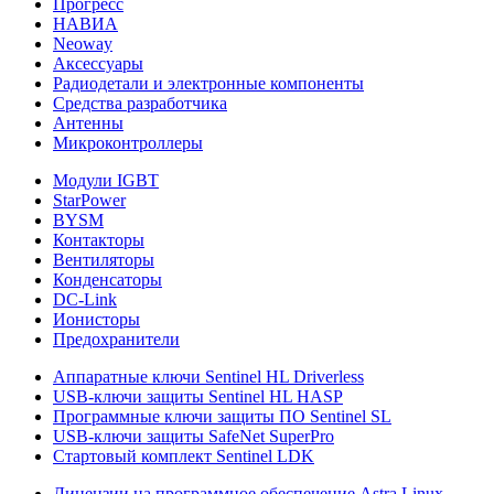
Прогресс
НАВИА
Neoway
Аксессуары
Радиодетали и электронные компоненты
Средства разработчика
Антенны
Микроконтроллеры
Модули IGBT
StarPower
BYSM
Контакторы
Вентиляторы
Конденсаторы
DC-Link
Ионисторы
Предохранители
Аппаратные ключи Sentinel HL Driverless
USB-ключи защиты Sentinel HL HASP
Программные ключи защиты ПО Sentinel SL
USB-ключи защиты SafeNet SuperPro
Стартовый комплект Sentinel LDK
Лицензии на программное обеспечение Astra Linux