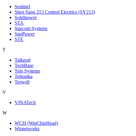
Sentinel
Shen Yang 213 Control Electrics (SY213)
Solidpower
STA
Starcom Systems
StarPower
STE
T
Talkpod
TechBase
Telo Systems
Teltonika
Teswell
V
VINATech
W
WCH (WinChipHead)
Wisnetworks