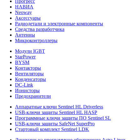
Прогресс
НАВИА
Neoway
Аксессуары
Радиодетали и электронные компоненты
Средства разработчика
Антенны
Микроконтроллеры
Модули IGBT
StarPower
BYSM
Контакторы
Вентиляторы
Конденсаторы
DC-Link
Ионисторы
Предохранители
Аппаратные ключи Sentinel HL Driverless
USB-ключи защиты Sentinel HL HASP
Программные ключи защиты ПО Sentinel SL
USB-ключи защиты SafeNet SuperPro
Стартовый комплект Sentinel LDK
Лицензии на программное обеспечение Astra Linux