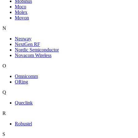
Mobinus
Moco
Molex
Movon
N
Neoway
NextGen RF
Nordic Semiconductor
Novacom Wireless
O
Omnicomm
ORing
Q
Queclink
R
Robustel
S