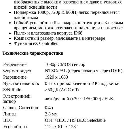
изображения с высоким разрешением даже в условиях
низкой освещённости
Поддержка 1080p, 720p & 960H, легко переключается
джойстиком
Гибкий угол обзора благодаря конструкции с 3-осевым
вращением, монтаж возможен и на стене, и на потолке
Пыле- и влагозащита корпуса IP68
Компактный размер, малозаметна в интерьере
Функция eZ Controller.
Технические характеристики
Разрешение
1080p CMOS сенсор
Формат видео
NTSC/PAL (переключается через DVR)
Разрешение
1920 x 1080
Чувствительность
0 Lux при включённой ИК-подсветке
S/N Ratio
>50 дБ (AGC off)
Электронный
авто/ручной (x30 ~ 1/50,000) / FLK
затвор
Gamma Correction
0.45
Линзы
2.8 мм
BLC
OFF / BLC / HS BLC Selectable
Угол обзора
112° x 61° x 128°