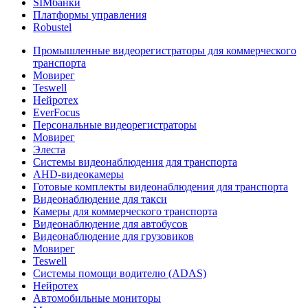
SIMбанки
Платформы управления
Robustel
Промышленные видеорегистраторы для коммерческого
транспорта
Мовирег
Teswell
Нейротех
EverFocus
Персональные видеорегистраторы
Мовирег
Элеста
Системы видеонаблюдения для транспорта
AHD-видеокамеры
Готовые комплекты видеонаблюдения для транспорта
Видеонаблюдение для такси
Камеры для коммерческого транспорта
Видеонаблюдение для автобусов
Видеонаблюдение для грузовиков
Мовирег
Teswell
Системы помощи водителю (ADAS)
Нейротех
Автомобильные мониторы