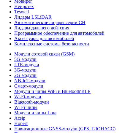
Мовирег
Нейротех
Teswell
Лидары LSLiDAR
Автоматические лидары серии CH
Лидары дальнего дейтсвия
Программное обеспечение для автомобилей
Аксессуары для автомобилей
Комплексные системы безопасности
Модули сотовой связи (GSM)
5G-модули
LTE-модули
3G-модули
2G-модули
NB-IoT-модули
Смарт-модули
Модули и чипы WiFi и Bluetooth\BLE
Wi-Fi-модули
Bluetooth-модули
Wi-Fi-чипы
Модули и чипы Lora
Acsip
Hoperf
Навигационные GNSS-модули (GPS, ГЛОНАСС)