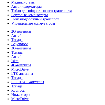
Медиасистемы
Автоинформаторы
Табло для общественного транспорта
Бортовые компьютеры
Железнодорожный транспорт
Управляемые коммутаторы
2G-антенны
Антей
Триада
Beyondoor
3G-антенны
Триада
Антей
Iskra
4G-антенны
MicroDrive
LTE-антенны
Триада
ГЛОНАСС-антенны
Триада
Корпуса
Инжекторы
MicroDrive