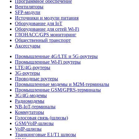
Программное обеспечение
Вентиляторы
SFP-модули
Источники и модули питания
Оборудование для IoT
Оборудование для сетей Wi-Fi
ГЛОНАСС/GPS мониторинг
Общественный транспорт
Аксессуары
Промышленные 4G/LTE и 5G-роутеры
Промышленные Wi-Fi роутеры
LTE/4G-роутеры
3G-роутеры
Проводные роутеры
Промышленные модемы и M2M-терминалы
Промышленные GSM/GPRS-терминалы
3G/4G-модемы
Радиомодемы
NB-IoT-терминалы
Коммутаторы
Голосовая связь (шлюзы)
GSM/VoIP-шлюзы
VoIP-шлюзы
Транкинговые E1/T1 шлюзы