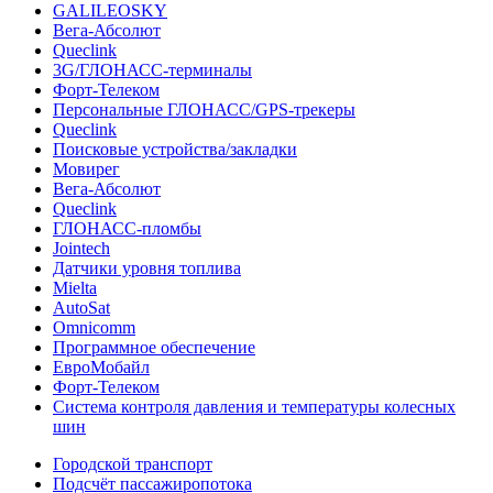
GALILEOSKY
Вега-Абсолют
Queclink
3G/ГЛОНАСС-терминалы
Форт-Телеком
Персональные ГЛОНАСС/GPS-трекеры
Queclink
Поисковые устройства/закладки
Мовирег
Вега-Абсолют
Queclink
ГЛОНАСС-пломбы
Jointech
Датчики уровня топлива
Mielta
AutoSat
Omnicomm
Программное обеспечение
ЕвроМобайл
Форт-Телеком
Система контроля давления и температуры колесных
шин
Городской транспорт
Подсчёт пассажиропотока