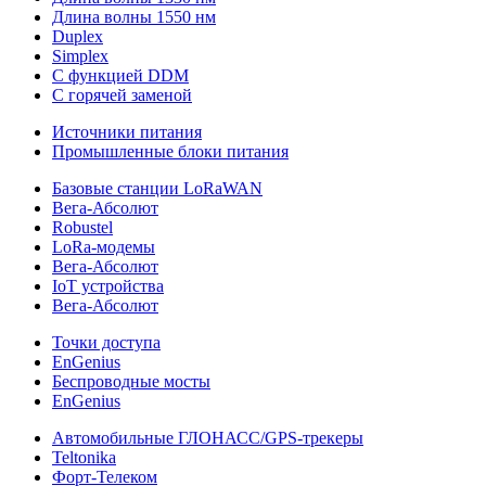
Длина волны 1550 нм
Duplex
Simplex
С функцией DDM
С горячей заменой
Источники питания
Промышленные блоки питания
Базовые станции LoRaWAN
Вега-Абсолют
Robustel
LoRa-модемы
Вега-Абсолют
IoT устройства
Вега-Абсолют
Точки доступа
EnGenius
Беспроводные мосты
EnGenius
Автомобильные ГЛОНАСС/GPS-трекеры
Teltonika
Форт-Телеком