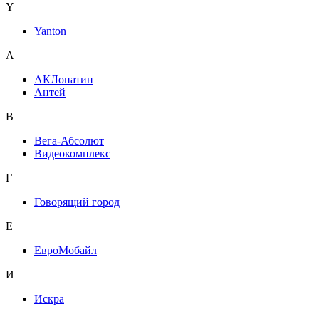
Y
Yanton
А
АКЛопатин
Антей
В
Вега-Абсолют
Видеокомплекс
Г
Говорящий город
Е
ЕвроМобайл
И
Искра