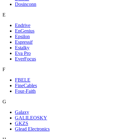
Dosinconn
E
Endrive
EnGenius
Epsilon
Espressif
Estalky
Eva Pro
EverFocus
F
FBELE
FineCables
Four-Faith
G
Galaxy
GALILEOSKY
GKZS
Glead Electronics