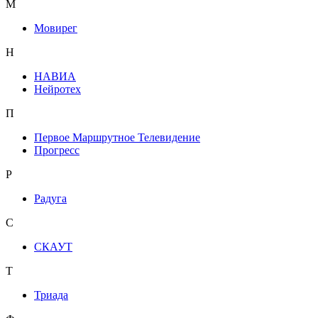
М
Мовирег
Н
НАВИА
Нейротех
П
Первое Маршрутное Телевидение
Прогресс
Р
Радуга
С
СКАУТ
Т
Триада