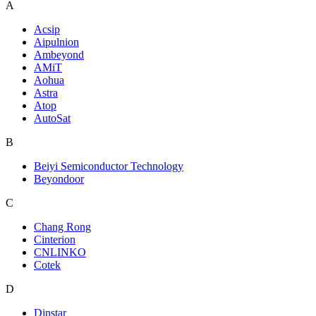
A
Acsip
Aipulnion
Ambeyond
AMiT
Aohua
Astra
Atop
AutoSat
B
Beiyi Semiconductor Technology
Beyondoor
C
Chang Rong
Cinterion
CNLINKO
Cotek
D
Dinstar