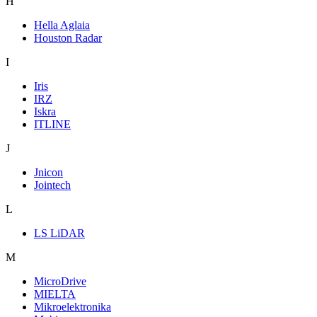
H
Hella Aglaia
Houston Radar
I
Iris
IRZ
Iskra
ITLINE
J
Jnicon
Jointech
L
LS LiDAR
M
MicroDrive
MIELTA
Mikroelektronika