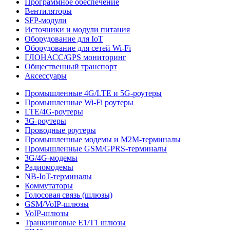
Программное обеспечение
Вентиляторы
SFP-модули
Источники и модули питания
Оборудование для IoT
Оборудование для сетей Wi-Fi
ГЛОНАСС/GPS мониторинг
Общественный транспорт
Аксессуары
Промышленные 4G/LTE и 5G-роутеры
Промышленные Wi-Fi роутеры
LTE/4G-роутеры
3G-роутеры
Проводные роутеры
Промышленные модемы и M2M-терминалы
Промышленные GSM/GPRS-терминалы
3G/4G-модемы
Радиомодемы
NB-IoT-терминалы
Коммутаторы
Голосовая связь (шлюзы)
GSM/VoIP-шлюзы
VoIP-шлюзы
Транкинговые E1/T1 шлюзы