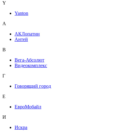
Y
Yanton
А
АКЛопатин
Антей
В
Вега-Абсолют
Видеокомплекс
Г
Говорящий город
Е
ЕвроМобайл
И
Искра