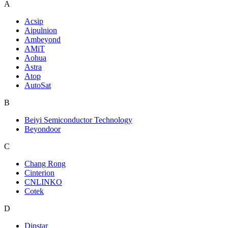
A
Acsip
Aipulnion
Ambeyond
AMiT
Aohua
Astra
Atop
AutoSat
B
Beiyi Semiconductor Technology
Beyondoor
C
Chang Rong
Cinterion
CNLINKO
Cotek
D
Dinstar