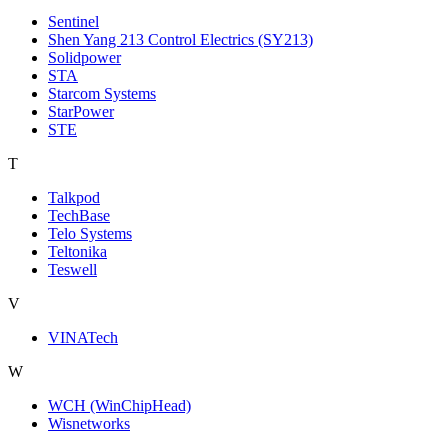
Sentinel
Shen Yang 213 Control Electrics (SY213)
Solidpower
STA
Starcom Systems
StarPower
STE
T
Talkpod
TechBase
Telo Systems
Teltonika
Teswell
V
VINATech
W
WCH (WinChipHead)
Wisnetworks