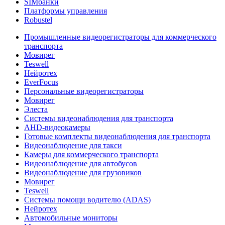
SIMбанки
Платформы управления
Robustel
Промышленные видеорегистраторы для коммерческого
транспорта
Мовирег
Teswell
Нейротех
EverFocus
Персональные видеорегистраторы
Мовирег
Элеста
Системы видеонаблюдения для транспорта
AHD-видеокамеры
Готовые комплекты видеонаблюдения для транспорта
Видеонаблюдение для такси
Камеры для коммерческого транспорта
Видеонаблюдение для автобусов
Видеонаблюдение для грузовиков
Мовирег
Teswell
Системы помощи водителю (ADAS)
Нейротех
Автомобильные мониторы