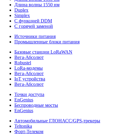
Длина волны 1550 нм
Duplex
Simplex
С функцией DDM
С горячей заменой
Источники питания
Промышленные блоки питания
Базовые станции LoRaWAN
Вега-Абсолют
Robustel
LoRa-модемы
Вега-Абсолют
IoT устройства
Вега-Абсолют
Точки доступа
EnGenius
Беспроводные мосты
EnGenius
Автомобильные ГЛОНАСС/GPS-трекеры
Teltonika
Форт-Телеком