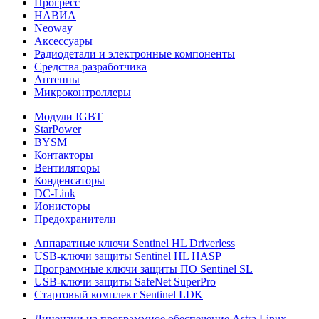
Прогресс
НАВИА
Neoway
Аксессуары
Радиодетали и электронные компоненты
Средства разработчика
Антенны
Микроконтроллеры
Модули IGBT
StarPower
BYSM
Контакторы
Вентиляторы
Конденсаторы
DC-Link
Ионисторы
Предохранители
Аппаратные ключи Sentinel HL Driverless
USB-ключи защиты Sentinel HL HASP
Программные ключи защиты ПО Sentinel SL
USB-ключи защиты SafeNet SuperPro
Стартовый комплект Sentinel LDK
Лицензии на программное обеспечение Astra Linux