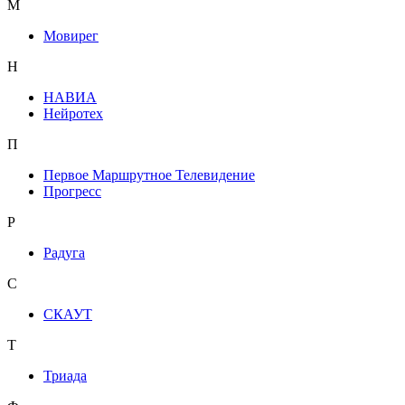
М
Мовирег
Н
НАВИА
Нейротех
П
Первое Маршрутное Телевидение
Прогресс
Р
Радуга
С
СКАУТ
Т
Триада