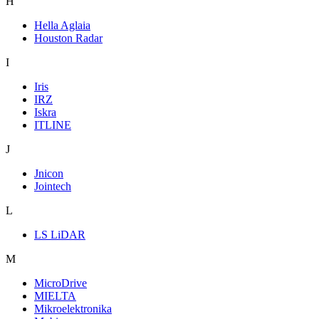
H
Hella Aglaia
Houston Radar
I
Iris
IRZ
Iskra
ITLINE
J
Jnicon
Jointech
L
LS LiDAR
M
MicroDrive
MIELTA
Mikroelektronika