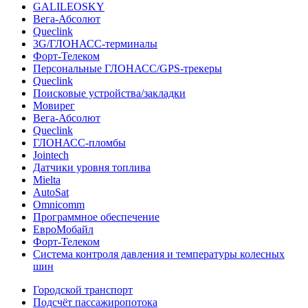
GALILEOSKY
Вега-Абсолют
Queclink
3G/ГЛОНАСС-терминалы
Форт-Телеком
Персональные ГЛОНАСС/GPS-трекеры
Queclink
Поисковые устройства/закладки
Мовирег
Вега-Абсолют
Queclink
ГЛОНАСС-пломбы
Jointech
Датчики уровня топлива
Mielta
AutoSat
Omnicomm
Программное обеспечение
ЕвроМобайл
Форт-Телеком
Система контроля давления и температуры колесных
шин
Городской транспорт
Подсчёт пассажиропотока