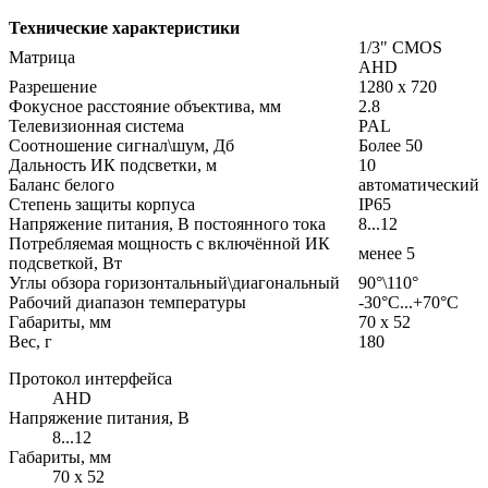
Технические характеристики
1/3" CMOS
Матрица
AHD
Разрешение
1280 х 720
Фокусное расстояние объектива, мм
2.8
Телевизионная система
PAL
Соотношение сигнал\шум, Дб
Более 50
Дальность ИК подсветки, м
10
Баланс белого
автоматический
Степень защиты корпуса
IP65
Напряжение питания, В постоянного тока
8...12
Потребляемая мощность с включённой ИК
менее 5
подсветкой, Вт
Углы обзора горизонтальный\диагональный
90°\110°
Рабочий диапазон температуры
-30°С...+70°C
Габариты, мм
70 х 52
Вес, г
180
Протокол интерфейса
AHD
Напряжение питания, В
8...12
Габариты, мм
70 х 52