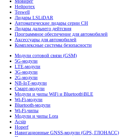
Мовирег
Нейротех
Teswell
Лидары LSLiDAR
Автоматические лидары серии CH
Лидары дальнего дейтсвия
Программное обеспечение для автомобилей
Аксессуары для автомобилей
Комплексные системы безопасности
Модули сотовой связи (GSM)
5G-модули
LTE-модули
3G-модули
2G-модули
NB-IoT-модули
Смарт-модули
Модули и чипы WiFi и Bluetooth\BLE
Wi-Fi-модули
Bluetooth-модули
Wi-Fi-чипы
Модули и чипы Lora
Acsip
Hoperf
Навигационные GNSS-модули (GPS, ГЛОНАСС)