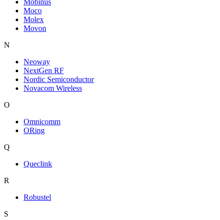
Mobinus
Moco
Molex
Movon
N
Neoway
NextGen RF
Nordic Semiconductor
Novacom Wireless
O
Omnicomm
ORing
Q
Queclink
R
Robustel
S