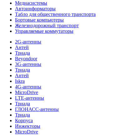
Медиасистемы
Автоинформаторы
Табло для общественного транспорта
Бортовые компьютеры
Железнодорожный транспорт
Управляемые коммутаторы
2G-антенны
Антей
Триада
Beyondoor
3G-антенны
Триада
Антей
Iskra
4G-антенны
MicroDrive
LTE-антенны
Триада
ГЛОНАСС-антенны
Триада
Корпуса
Инжекторы
MicroDrive