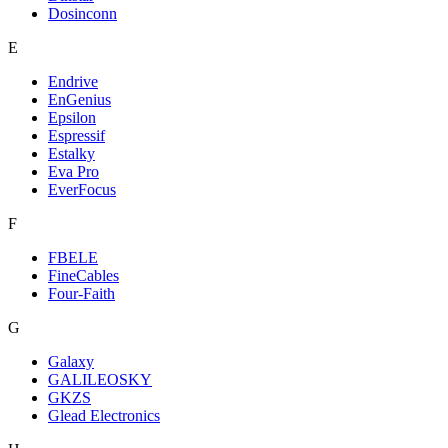
Dosinconn
E
Endrive
EnGenius
Epsilon
Espressif
Estalky
Eva Pro
EverFocus
F
FBELE
FineCables
Four-Faith
G
Galaxy
GALILEOSKY
GKZS
Glead Electronics