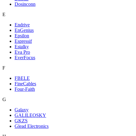
Dosinconn
E
Endrive
EnGenius
Epsilon
Espressif
Estalky
Eva Pro
EverFocus
F
FBELE
FineCables
Four-Faith
G
Galaxy
GALILEOSKY
GKZS
Glead Electronics