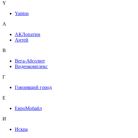
Y
Yanton
А
АКЛопатин
Антей
В
Вега-Абсолют
Видеокомплекс
Г
Говорящий город
Е
ЕвроМобайл
И
Искра