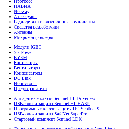
Прогресс
НАВИА
Neoway
Аксессуары
Радиодетали и электронные компоненты
Средства разработчика
Антенны
Микроконтроллеры
Модули IGBT
StarPower
BYSM
Контакторы
Вентиляторы
Конденсаторы
DC-Link
Ионисторы
Предохранители
Аппаратные ключи Sentinel HL Driverless
USB-ключи защиты Sentinel HL HASP
Программные ключи защиты ПО Sentinel SL
USB-ключи защиты SafeNet SuperPro
Стартовый комплект Sentinel LDK
Лицензии на программное обеспечение Astra Linux