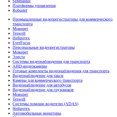
SIMбанки
Платформы управления
Robustel
Промышленные видеорегистраторы для коммерческого
транспорта
Мовирег
Teswell
Нейротех
EverFocus
Персональные видеорегистраторы
Мовирег
Элеста
Системы видеонаблюдения для транспорта
AHD-видеокамеры
Готовые комплекты видеонаблюдения для транспорта
Видеонаблюдение для такси
Камеры для коммерческого транспорта
Видеонаблюдение для автобусов
Видеонаблюдение для грузовиков
Мовирег
Teswell
Системы помощи водителю (ADAS)
Нейротех
Автомобильные мониторы