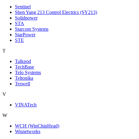
Sentinel
Shen Yang 213 Control Electrics (SY213)
Solidpower
STA
Starcom Systems
StarPower
STE
T
Talkpod
TechBase
Telo Systems
Teltonika
Teswell
V
VINATech
W
WCH (WinChipHead)
Wisnetworks