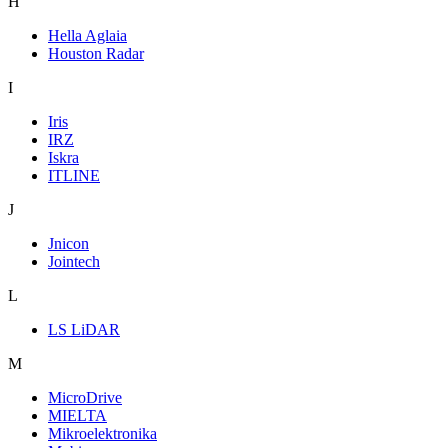
H
Hella Aglaia
Houston Radar
I
Iris
IRZ
Iskra
ITLINE
J
Jnicon
Jointech
L
LS LiDAR
M
MicroDrive
MIELTA
Mikroelektronika