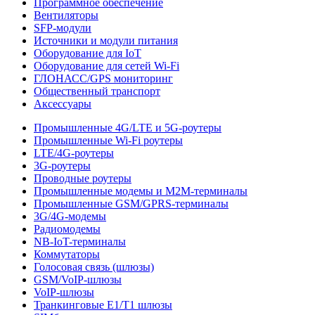
Программное обеспечение
Вентиляторы
SFP-модули
Источники и модули питания
Оборудование для IoT
Оборудование для сетей Wi-Fi
ГЛОНАСС/GPS мониторинг
Общественный транспорт
Аксессуары
Промышленные 4G/LTE и 5G-роутеры
Промышленные Wi-Fi роутеры
LTE/4G-роутеры
3G-роутеры
Проводные роутеры
Промышленные модемы и M2M-терминалы
Промышленные GSM/GPRS-терминалы
3G/4G-модемы
Радиомодемы
NB-IoT-терминалы
Коммутаторы
Голосовая связь (шлюзы)
GSM/VoIP-шлюзы
VoIP-шлюзы
Транкинговые E1/T1 шлюзы