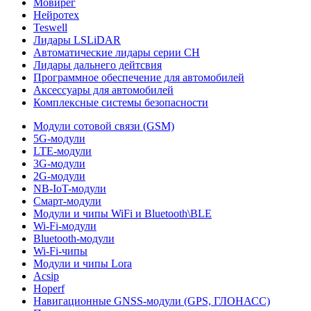
Мовирег
Нейротех
Teswell
Лидары LSLiDAR
Автоматические лидары серии CH
Лидары дальнего дейтсвия
Программное обеспечение для автомобилей
Аксессуары для автомобилей
Комплексные системы безопасности
Модули сотовой связи (GSM)
5G-модули
LTE-модули
3G-модули
2G-модули
NB-IoT-модули
Смарт-модули
Модули и чипы WiFi и Bluetooth\BLE
Wi-Fi-модули
Bluetooth-модули
Wi-Fi-чипы
Модули и чипы Lora
Acsip
Hoperf
Навигационные GNSS-модули (GPS, ГЛОНАСС)