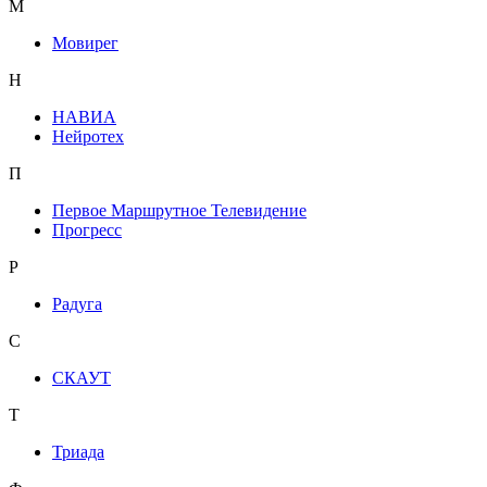
М
Мовирег
Н
НАВИА
Нейротех
П
Первое Маршрутное Телевидение
Прогресс
Р
Радуга
С
СКАУТ
Т
Триада