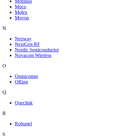
Mobinus
Moco
Molex
Movon
N
Neoway
NextGen RF
Nordic Semiconductor
Novacom Wireless
O
Omnicomm
ORing
Q
Queclink
R
Robustel
S