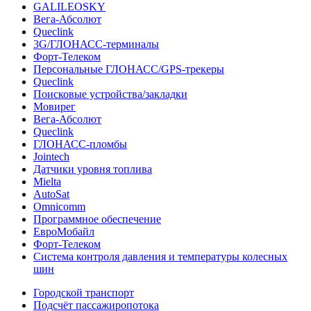
GALILEOSKY
Вега-Абсолют
Queclink
3G/ГЛОНАСС-терминалы
Форт-Телеком
Персональные ГЛОНАСС/GPS-трекеры
Queclink
Поисковые устройства/закладки
Мовирег
Вега-Абсолют
Queclink
ГЛОНАСС-пломбы
Jointech
Датчики уровня топлива
Mielta
AutoSat
Omnicomm
Программное обеспечение
ЕвроМобайл
Форт-Телеком
Система контроля давления и температуры колесных
шин
Городской транспорт
Подсчёт пассажиропотока