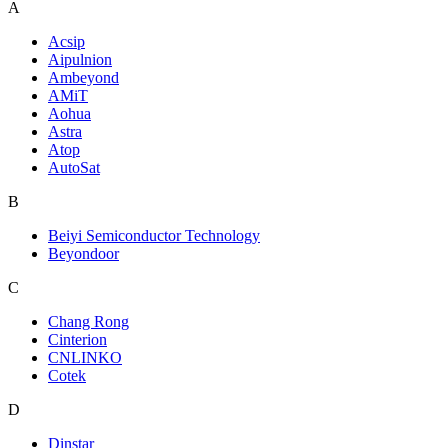
A
Acsip
Aipulnion
Ambeyond
AMiT
Aohua
Astra
Atop
AutoSat
B
Beiyi Semiconductor Technology
Beyondoor
C
Chang Rong
Cinterion
CNLINKO
Cotek
D
Dinstar