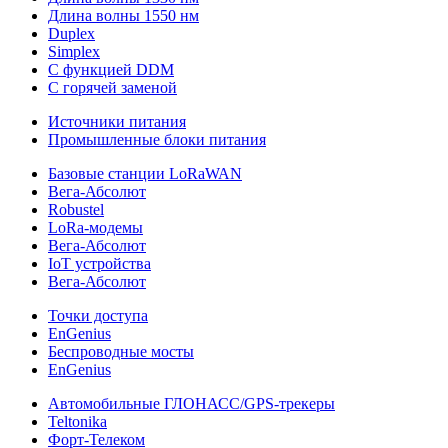
Длина волны 1550 нм
Duplex
Simplex
С функцией DDM
С горячей заменой
Источники питания
Промышленные блоки питания
Базовые станции LoRaWAN
Вега-Абсолют
Robustel
LoRa-модемы
Вега-Абсолют
IoT устройства
Вега-Абсолют
Точки доступа
EnGenius
Беспроводные мосты
EnGenius
Автомобильные ГЛОНАСС/GPS-трекеры
Teltonika
Форт-Телеком