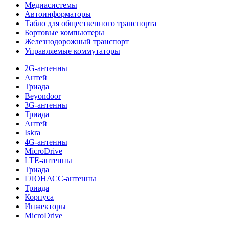
Медиасистемы
Автоинформаторы
Табло для общественного транспорта
Бортовые компьютеры
Железнодорожный транспорт
Управляемые коммутаторы
2G-антенны
Антей
Триада
Beyondoor
3G-антенны
Триада
Антей
Iskra
4G-антенны
MicroDrive
LTE-антенны
Триада
ГЛОНАСС-антенны
Триада
Корпуса
Инжекторы
MicroDrive