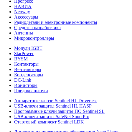
Прогресс
НАВИА
Neoway
Аксессуары
Радиодетали и электронные компоненты
Средства разработчика
Антенны
Микроконтроллеры
Модули IGBT
StarPower
BYSM
Контакторы
Вентиляторы
Конденсаторы
DC-Link
Ионисторы
Предохранители
Аппаратные ключи Sentinel HL Driverless
USB-ключи защиты Sentinel HL HASP
Программные ключи защиты ПО Sentinel SL
USB-ключи защиты SafeNet SuperPro
Стартовый комплект Sentinel LDK
Лицензии на программное обеспечение Astra Linux