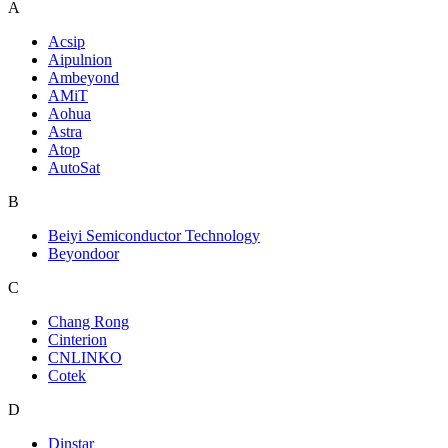
A
Acsip
Aipulnion
Ambeyond
AMiT
Aohua
Astra
Atop
AutoSat
B
Beiyi Semiconductor Technology
Beyondoor
C
Chang Rong
Cinterion
CNLINKO
Cotek
D
Dinstar