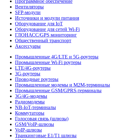
Программное обеспечение
Вентиляторы
SFP-модули
Источники и модули питания
Оборудование для IoT
Оборудование для сетей Wi-Fi
ГЛОНАСС/GPS мониторинг
Общественный транспорт
Аксессуары
Промышленные 4G/LTE и 5G-роутеры
Промышленные Wi-Fi роутеры
LTE/4G-роутеры
3G-роутеры
Проводные роутеры
Промышленные модемы и M2M-терминалы
Промышленные GSM/GPRS-терминалы
3G/4G-модемы
Радиомодемы
NB-IoT-терминалы
Коммутаторы
Голосовая связь (шлюзы)
GSM/VoIP-шлюзы
VoIP-шлюзы
Транкинговые E1/T1 шлюзы