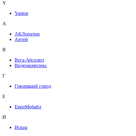
Y
Yanton
А
АКЛопатин
Антей
В
Вега-Абсолют
Видеокомплекс
Г
Говорящий город
Е
ЕвроМобайл
И
Искра