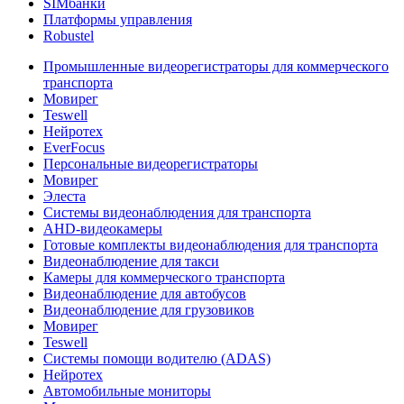
SIMбанки
Платформы управления
Robustel
Промышленные видеорегистраторы для коммерческого
транспорта
Мовирег
Teswell
Нейротех
EverFocus
Персональные видеорегистраторы
Мовирег
Элеста
Системы видеонаблюдения для транспорта
AHD-видеокамеры
Готовые комплекты видеонаблюдения для транспорта
Видеонаблюдение для такси
Камеры для коммерческого транспорта
Видеонаблюдение для автобусов
Видеонаблюдение для грузовиков
Мовирег
Teswell
Системы помощи водителю (ADAS)
Нейротех
Автомобильные мониторы