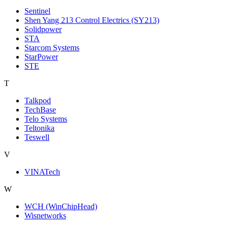
Sentinel
Shen Yang 213 Control Electrics (SY213)
Solidpower
STA
Starcom Systems
StarPower
STE
T
Talkpod
TechBase
Telo Systems
Teltonika
Teswell
V
VINATech
W
WCH (WinChipHead)
Wisnetworks