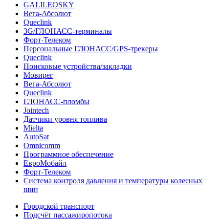
GALILEOSKY
Вега-Абсолют
Queclink
3G/ГЛОНАСС-терминалы
Форт-Телеком
Персональные ГЛОНАСС/GPS-трекеры
Queclink
Поисковые устройства/закладки
Мовирег
Вега-Абсолют
Queclink
ГЛОНАСС-пломбы
Jointech
Датчики уровня топлива
Mielta
AutoSat
Omnicomm
Программное обеспечение
ЕвроМобайл
Форт-Телеком
Система контроля давления и температуры колесных
шин
Городской транспорт
Подсчёт пассажиропотока