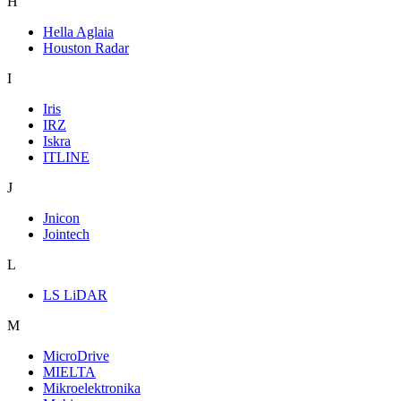
H
Hella Aglaia
Houston Radar
I
Iris
IRZ
Iskra
ITLINE
J
Jnicon
Jointech
L
LS LiDAR
M
MicroDrive
MIELTA
Mikroelektronika