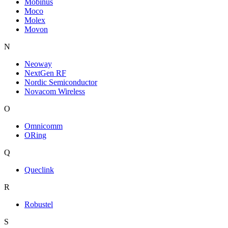
Mobinus
Moco
Molex
Movon
N
Neoway
NextGen RF
Nordic Semiconductor
Novacom Wireless
O
Omnicomm
ORing
Q
Queclink
R
Robustel
S