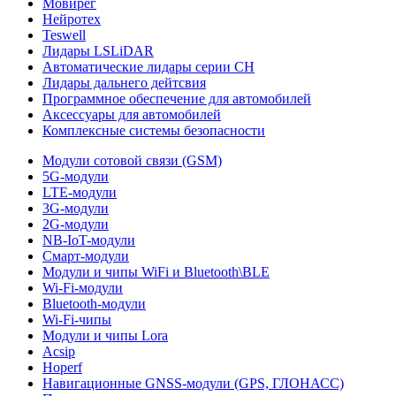
Мовирег
Нейротех
Teswell
Лидары LSLiDAR
Автоматические лидары серии CH
Лидары дальнего дейтсвия
Программное обеспечение для автомобилей
Аксессуары для автомобилей
Комплексные системы безопасности
Модули сотовой связи (GSM)
5G-модули
LTE-модули
3G-модули
2G-модули
NB-IoT-модули
Смарт-модули
Модули и чипы WiFi и Bluetooth\BLE
Wi-Fi-модули
Bluetooth-модули
Wi-Fi-чипы
Модули и чипы Lora
Acsip
Hoperf
Навигационные GNSS-модули (GPS, ГЛОНАСС)