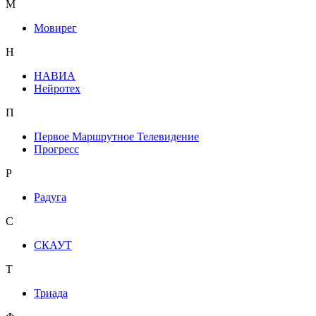
М
Мовирег
Н
НАВИА
Нейротех
П
Первое Маршрутное Телевидение
Прогресс
Р
Радуга
С
СКАУТ
Т
Триада