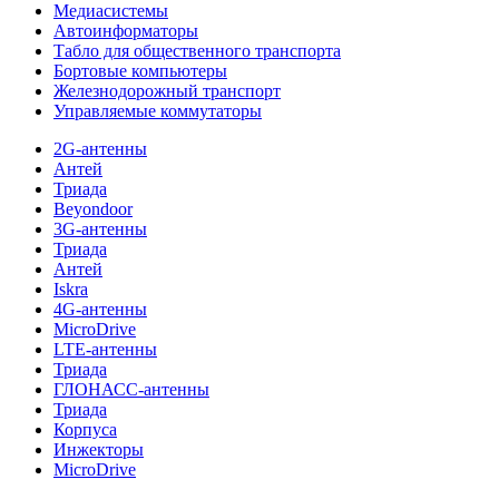
Медиасистемы
Автоинформаторы
Табло для общественного транспорта
Бортовые компьютеры
Железнодорожный транспорт
Управляемые коммутаторы
2G-антенны
Антей
Триада
Beyondoor
3G-антенны
Триада
Антей
Iskra
4G-антенны
MicroDrive
LTE-антенны
Триада
ГЛОНАСС-антенны
Триада
Корпуса
Инжекторы
MicroDrive