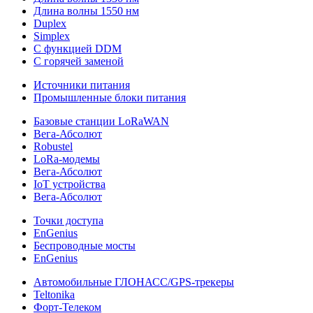
Длина волны 1550 нм
Duplex
Simplex
С функцией DDM
С горячей заменой
Источники питания
Промышленные блоки питания
Базовые станции LoRaWAN
Вега-Абсолют
Robustel
LoRa-модемы
Вега-Абсолют
IoT устройства
Вега-Абсолют
Точки доступа
EnGenius
Беспроводные мосты
EnGenius
Автомобильные ГЛОНАСС/GPS-трекеры
Teltonika
Форт-Телеком