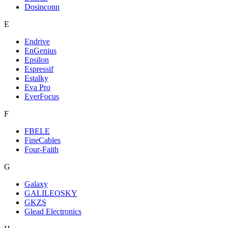
Dosinconn
E
Endrive
EnGenius
Epsilon
Espressif
Estalky
Eva Pro
EverFocus
F
FBELE
FineCables
Four-Faith
G
Galaxy
GALILEOSKY
GKZS
Glead Electronics